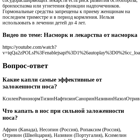
сосудорасширяющих лекарств есть риск развития остеопороза,
бронхоспазма или угнетения функции надпочечников.
Гормональные средства запрещены к приему женщинам на
последнем триместре и в период кормления. Нельзя
использовать в лечении детей до 4 лет.
Видео по теме: Насморк и лекарства от насморка
https://youtube.com/watch?
v=iqQa2zPOLsI%3Fenablejsapi%3D1%26autoplay%3D0%26cc_l
Вопрос-ответ
Какие капли самые эффективные от
заложенности носа?
КсиленРинонормТизинНафтизинСаноринНазивинНазолОтри
Что капать в нос при сильной заложенности
носа?
Африн (Канада), Несопин (Россия), Ропаксим (Россия),
Отривин (Швейцария), Називин (Португалия), Ксимелин