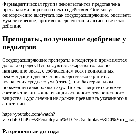
Фармацевтическая группа деконгестантов представлена
препаратами широкого спектра действия. Они могут
одновременно выступать как сосудорасширяющие, оказывать
муколитическое, противоаллергическое и антисептическое
действие.
Препараты, получившие одобрение у
педиатров
Сосудорасширяющие препараты в педиатрии применяются
довольно редко. Используются лекарства только по
назначению врача, с соблюдением всех прописанных
рекомендаций для лечения аллергического ринита,
воспаления среднего уха (отита), при бактериальном
поражении гайморовых пазух. Возраст пациента должен
соответствовать концентрации основного лекарственного
вещества. Курс лечения не должен превышать указанного в
аннотации.
https://youtube.com/watch?
v=xefifOTId9c%3Fenablejsapi%3D1%26autoplay%3D0%26cc_l
Разрешенные до года