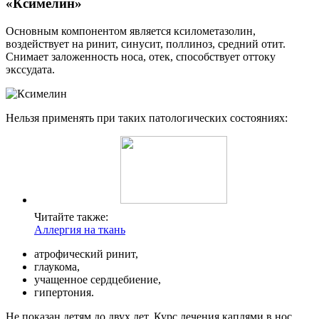
«Ксимелин»
Основным компонентом является ксилометазолин,
воздействует на ринит, синусит, поллиноз, средний отит.
Снимает заложенность носа, отек, способствует оттоку
экссудата.
Нельзя применять при таких патологических состояниях:
Читайте также:
Аллергия на ткань
атрофический ринит,
глаукома,
учащенное сердцебиение,
гипертония.
Не показан детям до двух лет. Курс лечения каплями в нос