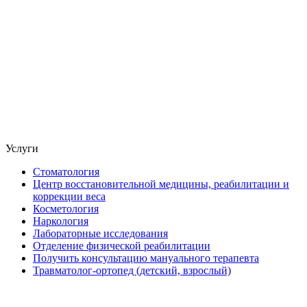
Услуги
Стоматология
Центр восстановительной медицины, реабилитации и
коррекции веса
Косметология
Наркология
Лабораторные исследования
Отделение физической реабилитации
Получить консультацию мануального терапевта
Травматолог-ортопед (детский, взрослый)