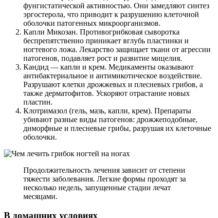
фунгистатической активностью. Они замедляют синтез
эргостерола, что приводит к разрушению клеточной
оболочки патогенных микроорганизмов.
Капли Микозан. Противогрибковая сыворотка
беспрепятственно приникает вглубь пластинки и
ногтевого ложа. Лекарство защищает ткани от агрессии
патогенов, подавляет рост и развитие мицелия.
Кандид — капли и крем. Медикаменты оказывают
антибактериальное и антимикотическое воздействие.
Разрушают клетки дрожжевых и плесневых грибов, а
также дерматофитов. Ускоряют отрастание новых
пластин.
Клотримазол (гель, мазь, капли, крем). Препараты
убивают разные виды патогенов: дрожжеподобные,
диморфные и плесневые грибы, разрушая их клеточные
оболочки.
Продолжительность лечения зависит от степени
тяжести заболевания. Легкие формы проходят за
несколько недель, запущенные стадии лечат
месяцами.
В домашних условиях