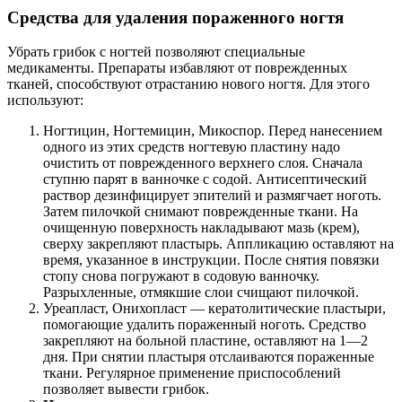
Средства для удаления пораженного ногтя
Убрать грибок с ногтей позволяют специальные
медикаменты. Препараты избавляют от поврежденных
тканей, способствуют отрастанию нового ногтя. Для этого
используют:
Ногтицин, Ногтемицин, Микоспор. Перед нанесением
одного из этих средств ногтевую пластину надо
очистить от поврежденного верхнего слоя. Сначала
ступню парят в ванночке с содой. Антисептический
раствор дезинфицирует эпителий и размягчает ноготь.
Затем пилочкой снимают поврежденные ткани. На
очищенную поверхность накладывают мазь (крем),
сверху закрепляют пластырь. Аппликацию оставляют на
время, указанное в инструкции. После снятия повязки
стопу снова погружают в содовую ванночку.
Разрыхленные, отмякшие слои счищают пилочкой.
Уреапласт, Онихопласт — кератолитические пластыри,
помогающие удалить пораженный ноготь. Средство
закрепляют на больной пластине, оставляют на 1—2
дня. При снятии пластыря отслаиваются пораженные
ткани. Регулярное применение приспособлений
позволяет вывести грибок.