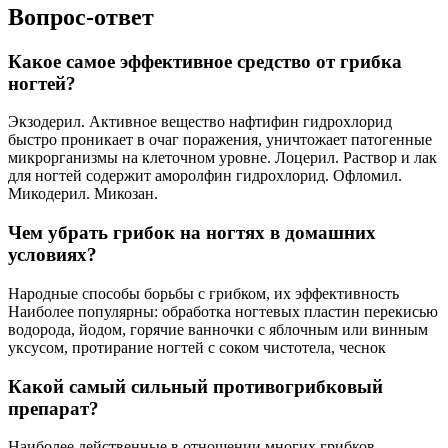
Вопрос-ответ
Какое самое эффективное средство от грибка
ногтей?
Экзодерил. Активное вещество нафтифин гидрохлорид
быстро проникает в очаг поражения, уничтожает патогенные
микрорганизмы на клеточном уровне. Лоцерил. Раствор и лак
для ногтей содержит аморолфин гидрохлорид. Офломил.
Микодерил. Микозан.
Чем убрать грибок на ногтях в домашних
условиях?
Народные способы борьбы с грибком, их эффективность
Наиболее популярны: обработка ногтевых пластин перекисью
водорода, йодом, горячие ванночки с яблочным или винным
уксусом, протирание ногтей с соком чистотела, чеснок
Какой самый сильный противогрибковый
препарат?
Наиболее действенные в отношении многих грибков