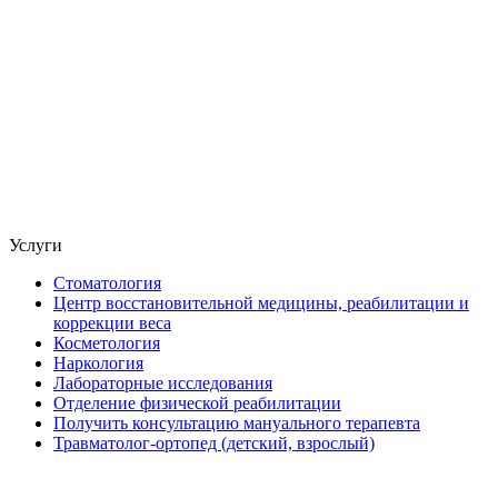
Услуги
Стоматология
Центр восстановительной медицины, реабилитации и
коррекции веса
Косметология
Наркология
Лабораторные исследования
Отделение физической реабилитации
Получить консультацию мануального терапевта
Травматолог-ортопед (детский, взрослый)