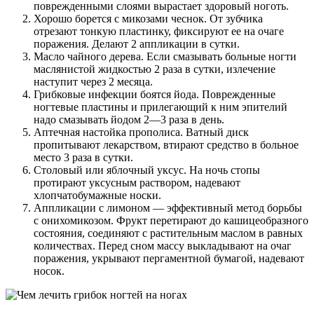
поврежденными слоями вырастает здоровый ноготь.
Хорошо борется с микозами чеснок. От зубчика
отрезают тонкую пластинку, фиксируют ее на очаге
поражения. Делают 2 аппликации в сутки.
Масло чайного дерева. Если смазывать больные ногти
маслянистой жидкостью 2 раза в сутки, излечение
наступит через 2 месяца.
Грибковые инфекции боятся йода. Поврежденные
ногтевые пластины и прилегающий к ним эпителий
надо смазывать йодом 2—3 раза в день.
Аптечная настойка прополиса. Ватный диск
пропитывают лекарством, втирают средство в больное
место 3 раза в сутки.
Столовый или яблочный уксус. На ночь стопы
протирают уксусным раствором, надевают
хлопчатобумажные носки.
Аппликации с лимоном — эффективный метод борьбы
с онихомикозом. Фрукт перетирают до кашицеобразного
состояния, соединяют с растительным маслом в равных
количествах. Перед сном массу выкладывают на очаг
поражения, укрывают пергаментной бумагой, надевают
носок.