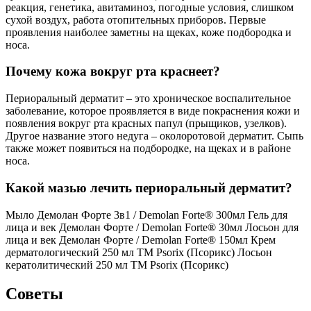
реакция, генетика, авитаминоз, погодные условия, слишком
сухой воздух, работа отопительных приборов. Первые
проявления наиболее заметны на щеках, коже подбородка и
носа.
Почему кожа вокруг рта краснеет?
Периоральный дерматит – это хроническое воспалительное
заболевание, которое проявляется в виде покраснения кожи и
появления вокруг рта красных папул (прыщиков, узелков).
Другое название этого недуга – околоротовой дерматит. Сыпь
также может появиться на подбородке, на щеках и в районе
носа.
Какой мазью лечить периоральный дерматит?
Мыло Демолан Форте 3в1 / Demolan Forte® 300мл Гель для
лица и век Демолан Форте / Demolan Forte® 30мл Лосьон для
лица и век Демолан Форте / Demolan Forte® 150мл Крем
дерматологический 250 мл ТМ Psorix (Псорикс) Лосьон
кератолитический 250 мл ТМ Psorix (Псорикс)
Советы