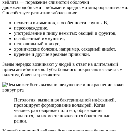
хейлита — поражение слизистой оболочки
дрожжеподобными грибками и вредными микроорганизмами.
Способствует развитию заболевания:
нехватка витаминов, в особенности группы В,
переохлаждение,
употребление в пищу немытых овощей и фруктов,
ослабленный иммунитет,
неправильный прикус,
хронические болезни, например, сахарный диабет,
курение и другие вредные привычки.
Заеды нередко возникают у людей в ответ на длительный
прием антибиотиков. Губы больного покрываются светлым
налетом, болят и трескаются.
Патология, вызванная бактерицидной инфекцией,
провоцирует формирование волдырей. Когда
человек разговаривает или ест, образования
лопаются, на их месте появляются болезненные
ранки.
У детей причиной хейлита бывает привычка брать в рот