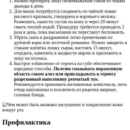
Можно протирать лицо свежевыжатым соком из тыквы
дважды в день.
Для маски потребуется соединить по чайной ложке
рисового крахмала, глицерина и коровьего молока.
Размешать, нанести состав на кожу и через 20 минут
смыть теплой водой. Процедуру требуется проводить 2
раза в день, пока высыпания не перестанут беспокоить.
Убрать сыпь и раздражение легко примочками из
дубовой коры или аптечной ромашки. Нужно заварить в
стакане кипятка ложку сырья, настоять 15 минут,
отцедить, намочить в жидкости марлю и приложить к
лицу на полчаса.
Быстрое избавление от герпеса на губе обеспечивают
народные способы.
Полезно смазывать пораженную
область соком алоэ или прикладывать к герпесу
разрезанный наполовину репчатый лук
.
Рекомендуется принимать витаминные комплексы, пить
отвар шиповника и исключить из рациона жирные,
соленые блюда.
Профилактика