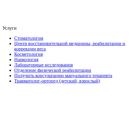
Услуги
Стоматология
Центр восстановительной медицины, реабилитации и
коррекции веса
Косметология
Наркология
Лабораторные исследования
Отделение физической реабилитации
Получить консультацию мануального терапевта
Травматолог-ортопед (детский, взрослый)