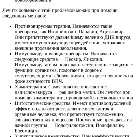
Лечить больных с этой проблемой можно при помощи
следующих методов:
Противовирусная терапия. Назначаются такие
препараты, как Изопринозин, Панавир, Ацикловир.
Они препятствуют дальнейшему делению ДНК вируса,
имеют иммуностимулирующее действие, устраняют
внешние проявления заболевания.
Иммуномодулирующие препараты. Назначаются
следующие средства — Неовир, Ликопид.
Иммуномодуляторы повышают естественные защитные
функции организма, помогают в борьбе с
сопутствующими заболеваниями, которые появились на
фоне активности ВПЧ.
Химиотерапия. Самое опасное последствие
папилломавируса — рак шейки матки. Он лечится при
помощи химиотерапии, проводимой в несколько этапов.
Цитостатические средства. Имеют противоопухолевый
эффект, подавляют рост, деление всех клеток в
организме человека, что препятствует торможению
злокачественных процессов. Популярные препараты из
данной группы — Подофиллотоксин, Подофиллин,
Блеомицин.
Хирургическое вмешательство. При неэффективности