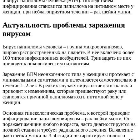
и вирус папилломы человека (ВПЧ). Последствием
инфицирования становится папиллома на интимном месте у
женщин, при неблагоприятном течении – рак шейки матки.
Актуальность проблемы заражения
вирусом
Вирус папилломы человека – группа микроорганизмов,
широко распространенных на планете. В нее включено более
100 типов инфекционных возбудителей. Тринадцать из них
приводят к онкологическим патологиям.
Заражение ВПЧ неонкогенного типа у женщины протекает с
минимальными симптомами и излечивается самостоятельно в
течение 1–2 лет. В редких случаях вирус остается в тканях и
приводит к изменениям, которые предшествуют раку или
становятся причиной папилломатоза в интимной зоне у
женщин.
Основная гинекологическая проблема, к которой приводит
инфицирование папилломавирусом – рак шейки матки. Он
поражает женщин любого возраста, часто диагностируется на
поздней стадии и требует радикального лечения. Выявление
рака шейки матки на 3–4 стадии не гарантирует полного