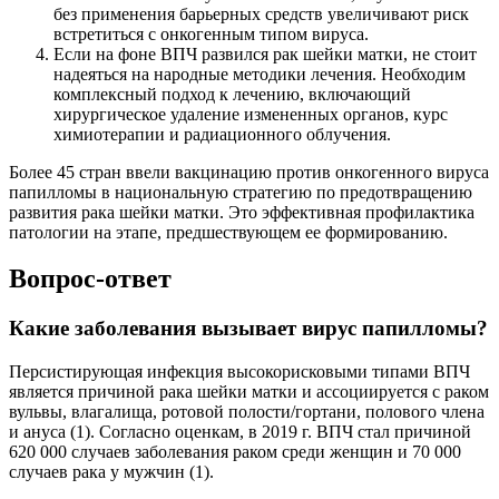
без применения барьерных средств увеличивают риск
встретиться с онкогенным типом вируса.
Если на фоне ВПЧ развился рак шейки матки, не стоит
надеяться на народные методики лечения. Необходим
комплексный подход к лечению, включающий
хирургическое удаление измененных органов, курс
химиотерапии и радиационного облучения.
Более 45 стран ввели вакцинацию против онкогенного вируса
папилломы в национальную стратегию по предотвращению
развития рака шейки матки. Это эффективная профилактика
патологии на этапе, предшествующем ее формированию.
Вопрос-ответ
Какие заболевания вызывает вирус папилломы?
Персистирующая инфекция высокорисковыми типами ВПЧ
является причиной рака шейки матки и ассоциируется с раком
вульвы, влагалища, ротовой полости/гортани, полового члена
и ануса (1). Согласно оценкам, в 2019 г. ВПЧ стал причиной
620 000 случаев заболевания раком среди женщин и 70 000
случаев рака у мужчин (1).