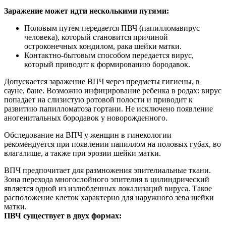
Заражение может идти несколькими путями:
Половым путем передается ПВЧ (папилломавирус
человека), который становится причиной
остроконечных кондилом, рака шейки матки.
Контактно-бытовым способом передается вирус,
который приводит к формированию бородавок.
Допускается заражение ВПЧ через предметы гигиены, в
сауне, бане. Возможно инфицирование ребенка в родах: вирус
попадает на слизистую ротовой полости и приводит к
развитию папилломатоза гортани. Не исключено появление
аногенитальных бородавок у новорожденного.
Обследование на ВПЧ у женщин в гинекологии
рекомендуется при появлении папиллом на половых губах, во
влагалище, а также при эрозии шейки матки.
ВПЧ предпочитает для размножения эпителиальные ткани.
Зона перехода многослойного эпителия в цилиндрический
является одной из излюбленных локализаций вируса. Такое
расположение клеток характерно для наружного зева шейки
матки.
ПВЧ существует в двух формах: