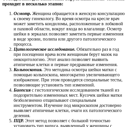
проходит в несколько этапов:
Осмотр.
Женщина обращается в женскую консультацию
к своему гинекологу. Во время осмотра на кресле врач
может заметить кондиломы, расположенные в лобковой
и паховой области, вокруг входа во влагалище. Осмотр
шейки в зеркалах позволяет заметить первые изменения
в виде эрозии, полипа или другого патологического
процесса.
Цитологическое исследование.
Обязательно раз в год
при посещении врача всем женщинам берут мазок на
онкоцитологию. Этот анализ позволяет выявить
атипичные клетки и первые предраковые изменения.
Кольпоскопия.
Это методика осмотра шейки матки с
помощью кольпоскопа, многократно увеличивающего
изображение. При этом проводятся специальные тесты,
позволяющие установить тип изменений.
Биопсия
с гистологическим исследованием тканей из
подозрительно измененных мест. Кусочек шейки матки
безболезненно отщипывают специальным
инструментом. Изучение под микроскопом достоверно
выявляет атипичные клетки, очаги их патологического
деления.
ПЦР.
Этот метод позволяет с большой точностью
установить тип вируса, выявленный у женщины с