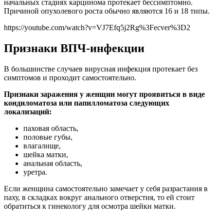
начальных стадиях карцинома протекает бессимптомно.
Причиной опухолевого роста обычно являются 16 и 18 типы.
https://youtube.com/watch?v=VJ7Efq5j2Rg%3Fecver%3D2
Признаки ВПЧ-инфекции
В большинстве случаев вирусная инфекция протекает без
симптомов и проходит самостоятельно.
Признаки заражения у женщин могут проявиться в виде
кондиломатоза или папилломатоза следующих
локализаций:
паховая область,
половые губы,
влагалище,
шейка матки,
анальная область,
уретра.
Если женщина самостоятельно замечает у себя разрастания в
паху, в складках вокруг анального отверстия, то ей стоит
обратиться к гинекологу для осмотра шейки матки.