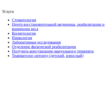
Услуги
Стоматология
Центр восстановительной медицины, реабилитации и
коррекции веса
Косметология
Наркология
Лабораторные исследования
Отделение физической реабилитации
Получить консультацию мануального терапевта
Травматолог-ортопед (детский, взрослый)