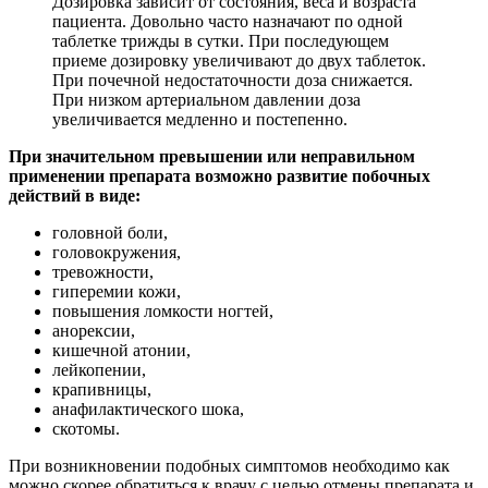
Дозировка зависит от состояния, веса и возраста
пациента. Довольно часто назначают по одной
таблетке трижды в сутки. При последующем
приеме дозировку увеличивают до двух таблеток.
При почечной недостаточности доза снижается.
При низком артериальном давлении доза
увеличивается медленно и постепенно.
При значительном превышении или неправильном
применении препарата возможно развитие побочных
действий в виде:
головной боли,
головокружения,
тревожности,
гиперемии кожи,
повышения ломкости ногтей,
анорексии,
кишечной атонии,
лейкопении,
крапивницы,
анафилактического шока,
скотомы.
При возникновении подобных симптомов необходимо как
можно скорее обратиться к врачу с целью отмены препарата и