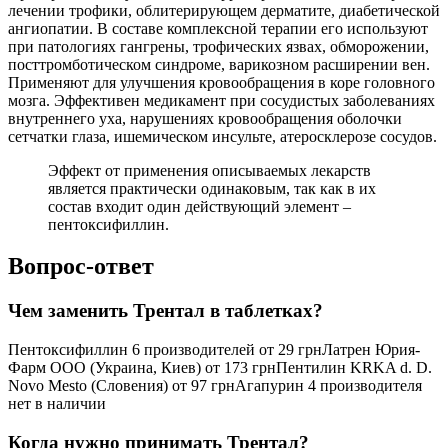
лечении трофики, облитерирующем дерматите, диабетической
ангиопатии. В составе комплексной терапии его используют
при патологиях гангрены, трофических язвах, обморожении,
посттромботическом синдроме, варикозном расширении вен.
Применяют для улучшения кровообращения в коре головного
мозга. Эффективен медикамент при сосудистых заболеваниях
внутреннего уха, нарушениях кровообращения оболочки
сетчатки глаза, ишемическом инсульте, атеросклерозе сосудов.
Эффект от применения описываемых лекарств
является практически одинаковым, так как в их
состав входит один действующий элемент –
пентоксифиллин.
Вопрос-ответ
Чем заменить Трентал в таблетках?
Пентоксифиллин 6 производителей от 29 грнЛатрен Юрия-
Фарм ООО (Украина, Киев) от 173 грнПентилин KRKA d. D.
Novo Mesto (Словения) от 97 грнАгапурин 4 производителя
нет в наличии
Когда нужно принимать Трентал?