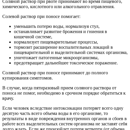
Соляной раствор при рвоте принимают во время пищевого,
химического, кислотного или алкогольного отравления.
Солевой раствор при поносе помогает:
уменьшить потерю воды, нормализуя стул,
останавливает развитие брожения и гниения в
кишечной системе,
нормализует пищеварительные процессы,
тормозит расширение воспалительных локаций в
пищеварительной и выделительной системах организма,
уничтожает патогенные микроорганизмы,
предотвращает дальнейшее токсическое поражение.
Соляной раствор при поносе принимают до полного
купирования симптомов.
В случае, когда пятиразовый прием соляного раствора от
поноса не помог, необходимо в срочном порядке обратиться к
врачу.
Если человек вследствие интоксикации потеряет всего одну
десятую часть всего объема воды в его организме, то
результаты в виде повреждения внутренних органов и сбоев в
работе всех выделительных систем организма не заставят себя
долго ждать. Если же произойдет потеря четверти (от объема