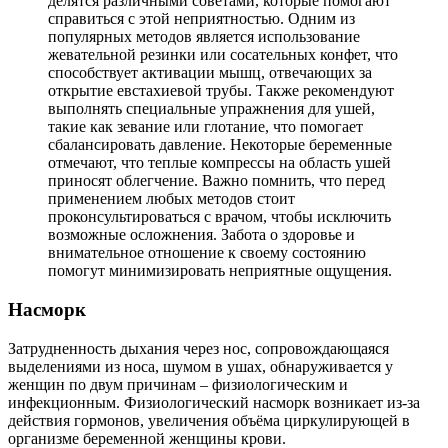
делятся различными советами, которые помогают
справиться с этой неприятностью. Одним из
популярных методов является использование
жевательной резинки или сосательных конфет, что
способствует активации мышц, отвечающих за
открытие евстахиевой трубы. Также рекомендуют
выполнять специальные упражнения для ушей,
такие как зевание или глотание, что помогает
сбалансировать давление. Некоторые беременные
отмечают, что теплые компрессы на область ушей
приносят облегчение. Важно помнить, что перед
применением любых методов стоит
проконсультироваться с врачом, чтобы исключить
возможные осложнения. Забота о здоровье и
внимательное отношение к своему состоянию
помогут минимизировать неприятные ощущения.
Насморк
Затрудненность дыхания через нос, сопровождающаяся
выделениями из носа, шумом в ушах, обнаруживается у
женщин по двум причинам – физиологическим и
инфекционным. Физиологический насморк возникает из-за
действия гормонов, увеличения объёма циркулирующей в
организме беременной женщины крови.