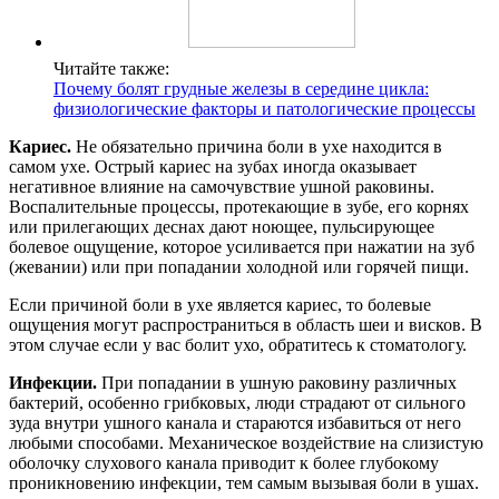
Читайте также:
Почему болят грудные железы в середине цикла:
физиологические факторы и патологические процессы
Кариес.
Не обязательно причина боли в ухе находится в
самом ухе. Острый кариес на зубах иногда оказывает
негативное влияние на самочувствие ушной раковины.
Воспалительные процессы, протекающие в зубе, его корнях
или прилегающих деснах дают ноющее, пульсирующее
болевое ощущение, которое усиливается при нажатии на зуб
(жевании) или при попадании холодной или горячей пищи.
Если причиной боли в ухе является кариес, то болевые
ощущения могут распространиться в область шеи и висков. В
этом случае если у вас болит ухо, обратитесь к стоматологу.
Инфекции.
При попадании в ушную раковину различных
бактерий, особенно грибковых, люди страдают от сильного
зуда внутри ушного канала и стараются избавиться от него
любыми способами. Механическое воздействие на слизистую
оболочку слухового канала приводит к более глубокому
проникновению инфекции, тем самым вызывая боли в ушах.