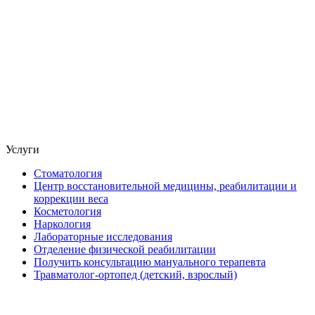
Услуги
Стоматология
Центр восстановительной медицины, реабилитации и
коррекции веса
Косметология
Наркология
Лабораторные исследования
Отделение физической реабилитации
Получить консультацию мануального терапевта
Травматолог-ортопед (детский, взрослый)