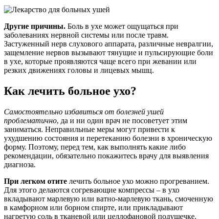
Другие причины.
Боль в ухе может ощущаться при
заболеваниях нервной системы или после травм.
Застуженный нерв слухового аппарата, различные невралгии,
защемление нервов вызывают тянущие и пульсирующие боли
в ухе, которые проявляются чаще всего при жевании или
резких движениях головы и лицевых мышц.
Как лечить больное ухо?
Самостоятельно избавиться от болезней ушей
проблематично
, да и ни один врач не посоветует этим
заниматься. Неправильные меры могут привести к
ухудшению состояния и перетеканию болезни в хроническую
форму. Поэтому, перед тем, как выполнять какие либо
рекомендации, обязательно покажитесь врачу для выявления
диагноза.
При легком отите
лечить больное ухо можно прогреванием.
Для этого делаются согревающие компрессы – в ухо
вкладывают марлевую или ватно-марлевую ткань, смоченную
в камфорном или борном спирте, или прикладывают
нагретую соль в тканевой или целлофановой подушечке.