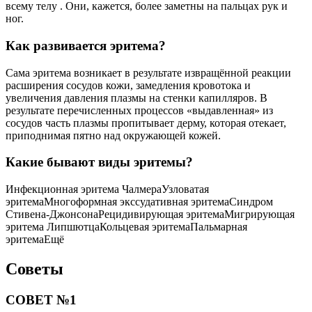
всему телу . Они, кажется, более заметны на пальцах рук и
ног.
Как развивается эритема?
Сама эритема возникает в результате извращённой реакции
расширения сосудов кожи, замедления кровотока и
увеличения давления плазмы на стенки капилляров. В
результате перечисленных процессов «выдавленная» из
сосудов часть плазмы пропитывает дерму, которая отекает,
приподнимая пятно над окружающей кожей.
Какие бывают виды эритемы?
Инфекционная эритема ЧалмераУзловатая
эритемаМногоформная экссудативная эритемаСиндром
Стивена-ДжонсонаРецидивирующая эритемаМигрирующая
эритема ЛипшютцаКольцевая эритемаПальмарная
эритемаЕщё
Советы
СОВЕТ №1