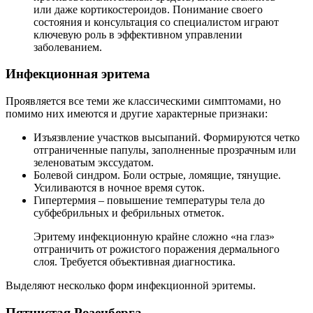
или даже кортикостероидов. Понимание своего
состояния и консультация со специалистом играют
ключевую роль в эффективном управлении
заболеванием.
Инфекционная эритема
Проявляется все теми же классическими симптомами, но
помимо них имеются и другие характерные признаки:
Изъязвление участков высыпаний. Формируются четко
отграниченные папулы, заполненные прозрачным или
зеленоватым экссудатом.
Болевой синдром. Боли острые, ломящие, тянущие.
Усиливаются в ночное время суток.
Гипертермия – повышение температуры тела до
субфебрильных и фебрильных отметок.
Эритему инфекционную крайне сложно «на глаз»
отграничить от рожистого поражения дермального
слоя. Требуется объективная диагностика.
Выделяют несколько форм инфекционной эритемы.
Пятнистая Розенберга