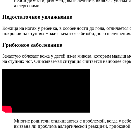
необходимости, рекомендовать лечение, включая увлажн
аллергенами.
Недостаточное увлажнение
Кожица на ногах у ребенка, в особенности до года, отличаетс
покровов на ступнях может начаться с безобидного шелушения
Грибковое заболевание
Зачастую облезает кожа у детей из-за микоза, которым малыш м
на ступнях ног. Описываемая ситуация считается наиболее сер
Многие родители сталкиваются с проблемой, когда у ребен
вызвана ли проблема аллергической реакцией, грибково