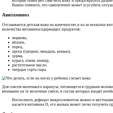
которые помогают смягчить кожу и предотвратить дальне
Важно помнить, что самолечение может усугубить ситуац
Авитаминоз
Отслаивается детская кожа на конечностях и из-за нехватки ви
количества витаминосодержащих продуктов:
морковь,
яблоки,
перец,
орехи (грецкие, миндаль, кешью),
хурма,
курага, изюм, инжир,
растительное масло,
твердые сорта сыра.
Для совсем маленького карапуза, питающегося грудным молоко
внимание на те молочные смеси, в состав которых входят нео
Восполнить дефицит микроэлементов можно и местными с
касается витамина D, его малыш может легко получить 