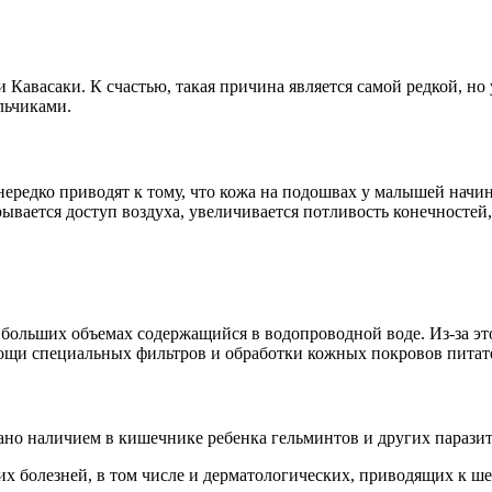
 Кавасаки. К счастью, такая причина является самой редкой, но
льчиками.
ередко приводят к тому, что кожа на подошвах у малышей начи
ывается доступ воздуха, увеличивается потливость конечностей
в больших объемах содержащийся в водопроводной воде. Из-за э
мощи специальных фильтров и обработки кожных покровов пита
ано наличием в кишечнике ребенка гельминтов и других паразит
гих болезней, в том числе и дерматологических, приводящих к