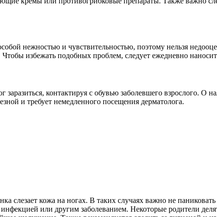
яющие кремы или противогрибковые препараты. Также важно сле
я особой нежностью и чувствительностью, поэтому нельзя недоо
. Чтобы избежать подобных проблем, следует ежедневно наноси
ог заразиться, контактируя с обувью заболевшего взрослого. О н
ьезной и требует немедленного посещения дерматолога.
ка слезает кожа на ногах. В таких случаях важно не паниковать
й инфекцией или другим заболеванием. Некоторые родители дел