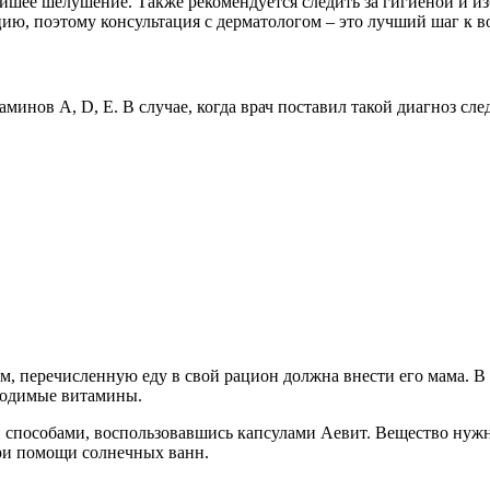
йшее шелушение. Также рекомендуется следить за гигиеной и из
ию, поэтому консультация с дерматологом – это лучший шаг к в
таминов A, D, E. В случае, когда врач поставил такой диагноз с
м, перечисленную еду в свой рацион должна внести его мама. В
бходимые витамины.
пособами, воспользовавшись капсулами Аевит. Вещество нужно
при помощи солнечных ванн.