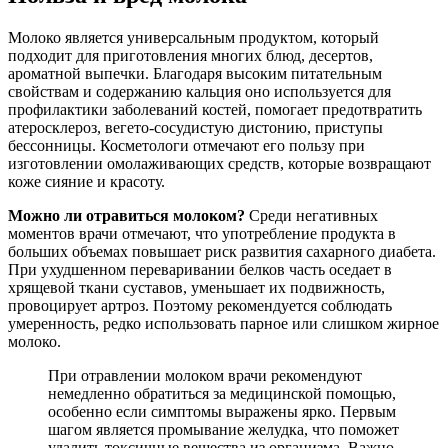
Молоко является универсальным продуктом, который
подходит для приготовления многих блюд, десертов,
ароматной выпечки. Благодаря высоким питательным
свойствам и содержанию кальция оно используется для
профилактики заболеваний костей, помогает предотвратить
атеросклероз, вегето-сосудистую дистонию, приступы
бессонницы. Косметологи отмечают его пользу при
изготовлении омолаживающих средств, которые возвращают
коже сияние и красоту.
Можно ли отравиться молоком?
Среди негативных
моментов врачи отмечают, что употребление продукта в
больших объемах повышает риск развития сахарного диабета.
При ухудшенном переваривании белков часть оседает в
хрящевой ткани суставов, уменьшает их подвижность,
провоцирует артроз. Поэтому рекомендуется соблюдать
умеренность, редко использовать парное или слишком жирное
молоко.
При отравлении молоком врачи рекомендуют
немедленно обратиться за медицинской помощью,
особенно если симптомы выражены ярко. Первым
шагом является промывание желудка, что поможет
удалить токсичные вещества из организма. Важно