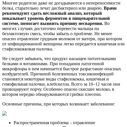
Многие родители даже не догадываются о непереносимости
белка, старательно лечат дисбактериоз или диарею.
Врачи
рекомендуют сдать несложный анализ, который
показывает уровень ферментов в пищеварительной
системе, помогает выявить причину несварения.
Во
многих случаях достаточно перевести малыша на
безлактозную смесь, чтобы забыть о проблеме. Не менее
опасно отравление грудным молоком от матери, при котором
от инфицированной женщины легко передается кишечная или
стафилококковая палочка.
Не следует забывать, что продукт насыщен питательными
белками и витаминами. При попадании патогенной
микрофлоры в нем начинается быстрое разрастание опасных
возбудителей. Причиной болезненных токсикоинфекций
становятся некоторые виды стафилококка, кишечная и
гемофильная палочки, клебсиелла. Всего за 10–12 часов они
провоцируют порчу. Особенно опасно скисшее молоко, в
котором нередко обнаруживаются грибки плесени.
Основные причины, при которых возникает заболевание:
Распространенная проблема – отравление