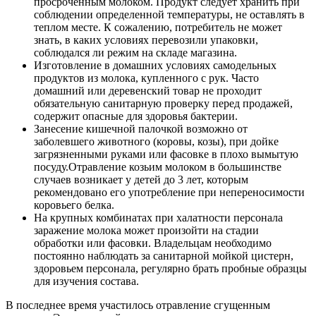
просроченным молоком. Продукт следует хранить при
соблюдении определенной температуры, не оставлять в
теплом месте. К сожалению, потребитель не может
знать, в каких условиях перевозили упаковки,
соблюдался ли режим на складе магазина.
Изготовление в домашних условиях самодельных
продуктов из молока, купленного с рук. Часто
домашний или деревенский товар не проходит
обязательную санитарную проверку перед продажей,
содержит опасные для здоровья бактерии.
Занесение кишечной палочкой возможно от
заболевшего животного (коровы, козы), при дойке
загрязненными руками или фасовке в плохо вымытую
посуду.Отравление козьим молоком в большинстве
случаев возникает у детей до 3 лет, которым
рекомендовано его употребление при непереносимости
коровьего белка.
На крупных комбинатах при халатности персонала
заражение молока может произойти на стадии
обработки или фасовки. Владельцам необходимо
постоянно наблюдать за санитарной мойкой цистерн,
здоровьем персонала, регулярно брать пробные образцы
для изучения состава.
В последнее время участилось отравление сгущенным