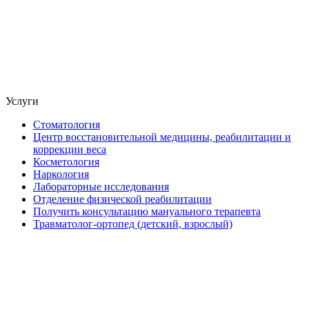
Услуги
Стоматология
Центр восстановительной медицины, реабилитации и
коррекции веса
Косметология
Наркология
Лабораторные исследования
Отделение физической реабилитации
Получить консультацию мануального терапевта
Травматолог-ортопед (детский, взрослый)