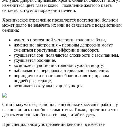
желудке, диарея с примесью крови, сильная слабость. Могут
измениться цвет глаз и кожи – появление желтого цвета
свидетельствует о поражении печени.
Хроническое отравление проявляется постепенно, больной
может долго не замечать их или не связывать с воздействием
бензина:
чувство постоянной усталости, головные боли,
изменение настроения – периоды депрессии могут
сменяться приступами эйфории и наоборот,
ухудшается сон, появляются сложности с засыпанием,
ухудшается обоняние,
возникает чувство постоянной сухости во рту,
наблюдаются перепады артериального давления,
периодически возникают боли в животе, правом
подреберье, сердце,
возникает сексуальная дисфункция.
Стоит задуматься, если после нескольких месяцев работы у
вас появились подобные симптомы. Также, причины и что
делать если сильно болит голова, читайте здесь.
При специальном употреблении бензина, в качестве