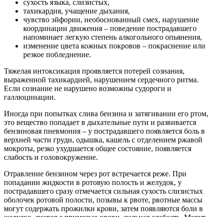
сухость языка, слизистых,
тахикардия, учащение дыхания,
чувство эйфории, необоснованный смех, нарушение
координации движения – поведение пострадавшего
напоминает легкую степень алкогольного опьянения,
изменение цвета кожных покровов – покраснение или
резкое побледнение.
Тяжелая интоксикация проявляется потерей сознания,
выраженной тахикардией, нарушением сердечного ритма.
Если сознание не нарушено возможны судороги и
галлюцинации.
Иногда при попытках слива бензина и затягивании его ртом,
это вещество попадает в дыхательные пути и развивается
бензиновая пневмония – у пострадавшего появляется боль в
верхней части груди, одышка, кашель с отделением ржавой
мокроты, резко ухудшается общее состояние, появляется
слабость и головокружение.
Отравление бензином через рот встречается реже. При
попадании жидкости в ротовую полость и желудок, у
пострадавшего сразу отмечается сильная сухость слизистых
оболочек ротовой полости, позывы к рвоте, рвотные массы
могут содержать прожилки крови, затем появляются боли в