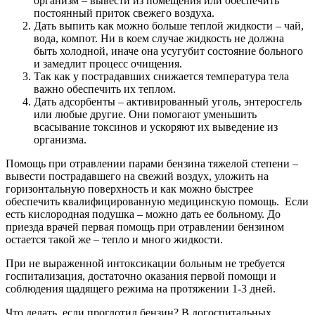
организм – вывести из помещения или обеспечить
постоянный приток свежего воздуха.
Дать выпить как можно больше теплой жидкости – чай,
вода, компот. Ни в коем случае жидкость не должна
быть холодной, иначе она усугубит состояние больного
и замедлит процесс очищения.
Так как у пострадавших снижается температура тела
важно обеспечить их теплом.
Дать адсорбенты – активированный уголь, энтеросгель
или любые другие. Они помогают уменьшить
всасывание токсинов и ускоряют их выведение из
организма.
Помощь при отравлении парами бензина тяжелой степени –
вывести пострадавшего на свежий воздух, уложить на
горизонтальную поверхность и как можно быстрее
обеспечить квалифицированную медицинскую помощь. Если
есть кислородная подушка – можно дать ее больному. До
приезда врачей первая помощь при отравлении бензином
остается такой же – тепло и много жидкости.
При не выраженной интоксикации больным не требуется
госпитализация, достаточно оказания первой помощи и
соблюдения щадящего режима на протяжении 1-3 дней.
Что делать, если проглотил бензин? В догоспитальных