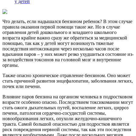
у детей
Что делать, если надышался бензином ребенок? В этом случае
правила оказания первой помощи такие же. Но в случае
отравления детей дошкольного и младшего школьного
возраста крайне важно сразу же обратиться за медицинской
помощью, так как у детей могут возникнуть тяжелые
последствия интоксикации через несколько часов после
вдыхания паров – у них может резко ухудшиться состояние из-
за воздействия токсинов на головной мозг и внутренние
органы.
Также опасно хроническое отравление бензином. Оно может
стать причиной развития энцефалопатии, заболевания легких,
почек или печени.
Влияние паров бензина на организм человека в подростковом
возрасте особенно опасно. Последствием токсикомании могут
стать ожоги дыхательных путей, воспаление легких, цирроз
печени, патология сердечно-сосудистой системы,
новообразования легких, опухоли желудочно-кишечного
тракта. Самой большой опасностью для подростков является
риск повреждения нервной системы, так как эти последствия
являются необратимыми. Даже после нескольких месяцев