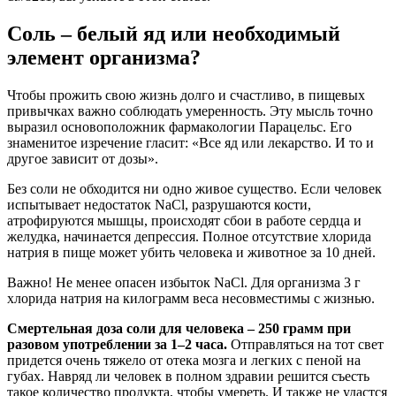
Соль – белый яд или необходимый
элемент организма?
Чтобы прожить свою жизнь долго и счастливо, в пищевых
привычках важно соблюдать умеренность. Эту мысль точно
выразил основоположник фармакологии Парацельс. Его
знаменитое изречение гласит: «Все яд или лекарство. И то и
другое зависит от дозы».
Без соли не обходится ни одно живое существо. Если человек
испытывает недостаток NaCl, разрушаются кости,
атрофируются мышцы, происходят сбои в работе сердца и
желудка, начинается депрессия. Полное отсутствие хлорида
натрия в пище может убить человека и животное за 10 дней.
Важно! Не менее опасен избыток NaCl. Для организма 3 г
хлорида натрия на килограмм веса несовместимы с жизнью.
Смертельная доза соли для человека – 250 грамм при
разовом употреблении за 1–2 часа.
Отправляться на тот свет
придется очень тяжело от отека мозга и легких с пеной на
губах. Навряд ли человек в полном здравии решится съесть
такое количество продукта, чтобы умереть. И также не удастся