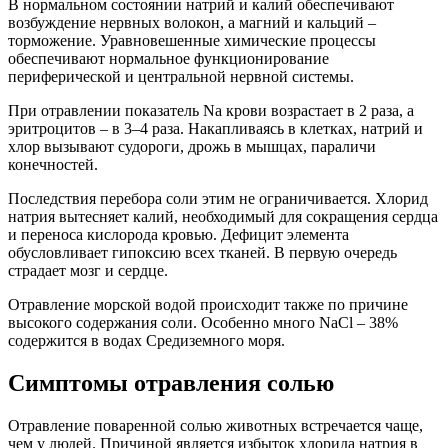
В нормальном состоянии натрий и калий обеспечивают
возбуждение нервных волокон, а магний и кальций –
торможение. Уравновешенные химические процессы
обеспечивают нормальное функционирование
периферической и центральной нервной системы.
При отравлении показатель Na крови возрастает в 2 раза, а
эритроцитов – в 3–4 раза. Накапливаясь в клетках, натрий и
хлор вызывают судороги, дрожь в мышцах, параличи
конечностей.
Последствия перебора соли этим не ограничивается. Хлорид
натрия вытесняет калий, необходимый для сокращения сердца
и переноса кислорода кровью. Дефицит элемента
обусловливает гипоксию всех тканей. В первую очередь
страдает мозг и сердце.
Отравление морской водой происходит также по причине
высокого содержания соли. Особенно много NaCl – 38%
содержится в водах Средиземного моря.
Симптомы отравления солью
Отравление поваренной солью животных встречается чаще,
чем у людей. Причиной является избыток хлорида натрия в