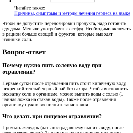
Читайте также:
Причины, симптомы и методы лечения герпеса на языке
Чтобы не допустить передозировки продукта, надо готовить
еду дома. Меньше употреблять фастфуд. Необходимо включать
в рацион больше овощей и фруктов, которые выводят
излишки соли.
Вопрос-ответ
Почему нужно пить соленую воду при
отравлении?
Первые сутки после отравления пить стоит кипяченую воду,
некрепкий теплый черный чай без сахара. Чтобы восполнить
нехватку соли в организме, можно выпить воды с солью (1
чайная ложка на стакан воды). Также после отравления
организму нужно восполнить запас калия.
Что делать при пищевом отравлении?
Промыть желудок (дать пострадавшему выпить воду, после
чего вызвать рвоту). За один раз надо выпивать пол-литра