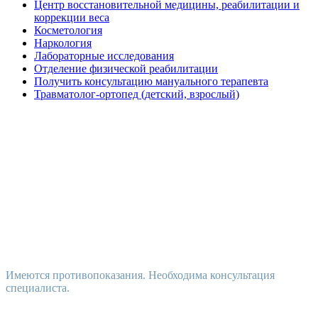
Центр восстановительной медицины, реабилитации и
коррекции веса
Косметология
Наркология
Лабораторные исследования
Отделение физической реабилитации
Получить консультацию мануального терапевта
Травматолог-ортопед (детский, взрослый)
Имеются противопоказания. Необходима консультация
специалиста.