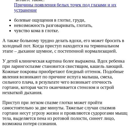
Причины появления белых точек под глазами и их
устранение
болевые ощущения в глотке, груди,
невозможность разговаривать, глотать,
чувство кома в глотке.
А также больному трудно делать вдохи, его может бросить в
холодный пот. Когда приступ находится на терминальном
этапе – дыхание шумное, с постепенной нормализацией.
У детей клиническая картина более выражена. Вдох ребенка
при ларингоспазме становится свистящим, кашель лающий.
Кожные покровы приобретают бледный оттенок. Подобные
явления возникают по причине испуга малыша, смеха,
сильного плача, в результате чего возникает отечность
гортани, которая часто оканчивается стенозом и острой
нехваткой дыхания.
Приступ при легком спазме глотки может пройти
самостоятельно за две минуты. Тяжелые случаи спазмов
гортани несут угрозу жизни и проявляются судорогами мышц
тела, выделяется пена из ротовой полости, синеет лицо,
возможна потеря сознания.