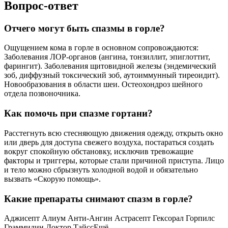
Вопрос-ответ
Отчего могут быть спазмы в горле?
Ощущением кома в горле в основном сопровождаются:
Заболевания ЛОР-органов (ангина, тонзиллит, эпиглоттит,
фарингит). Заболевания щитовидной железы (эндемический
зоб, диффузный токсический зоб, аутоиммунный тиреоидит).
Новообразования в области шеи. Остеохондроз шейного
отдела позвоночника.
Как помочь при спазме гортани?
Расстегнуть всю стесняющую движения одежду, открыть окно
или дверь для доступа свежего воздуха, постараться создать
вокруг спокойную обстановку, исключив тревожащие
факторы и триггеры, которые стали причиной приступа. Лицо
и тело можно сбрызнуть холодной водой и обязательно
вызвать «Скорую помощь».
Какие препараты снимают спазм в горле?
Аджисепт Алиум Анти-Ангин Астрасепт Гексорал Горпилс
Граммидин Доктор ТайссЕщё