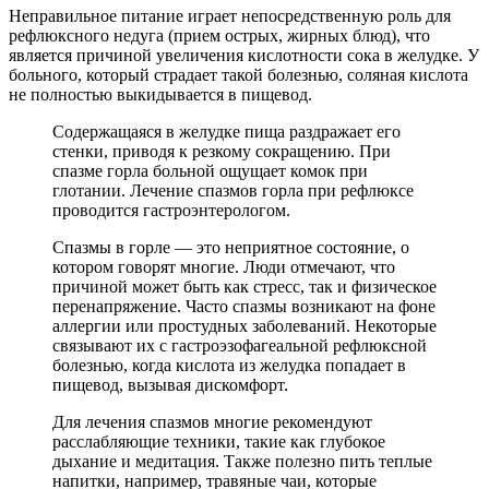
Неправильное питание играет непосредственную роль для
рефлюксного недуга (прием острых, жирных блюд), что
является причиной увеличения кислотности сока в желудке. У
больного, который страдает такой болезнью, соляная кислота
не полностью выкидывается в пищевод.
Содержащаяся в желудке пища раздражает его
стенки, приводя к резкому сокращению. При
спазме горла больной ощущает комок при
глотании. Лечение спазмов горла при рефлюксе
проводится гастроэнтерологом.
Спазмы в горле — это неприятное состояние, о
котором говорят многие. Люди отмечают, что
причиной может быть как стресс, так и физическое
перенапряжение. Часто спазмы возникают на фоне
аллергии или простудных заболеваний. Некоторые
связывают их с гастроэзофагеальной рефлюксной
болезнью, когда кислота из желудка попадает в
пищевод, вызывая дискомфорт.
Для лечения спазмов многие рекомендуют
расслабляющие техники, такие как глубокое
дыхание и медитация. Также полезно пить теплые
напитки, например, травяные чаи, которые