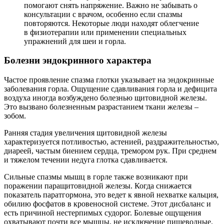
помогают снять напряжение. Важно не забывать о
консультации с врачом, особенно если спазмы
повторяются. Некоторые люди находят облегчение
в физиотерапии или применении специальных
упражнений для шеи и горла.
Болезни эндокринного характера
Частое проявление спазма глотки указывает на эндокринные
заболевания горла. Ощущение сдавливания горла и дефицита
воздуха иногда возбуждено болезнью щитовидной железы.
Это вызвано болезненным разрастанием ткани железы –
зобом.
Ранняя стадия увеличения щитовидной железы
характеризуется потливостью, астенией, раздражительностью,
диареей, частым биением сердца, тремором рук. При среднем
и тяжелом течении недуга глотка сдавливается.
Сильные спазмы мышц в горле также возникают при
поражении паращитовидной железы. Когда снижается
показатель паратгормона, это ведет к явной нехватке кальция,
обилию фосфатов в кровеносной системе. Этот дисбаланс и
есть причиной нестерпимых судорог. Болевые ощущения
охватывают почти все мышцы, не исключение пищеводные.