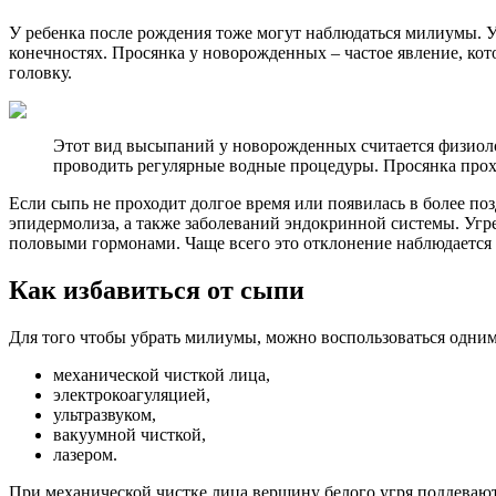
У ребенка после рождения тоже могут наблюдаться милиумы. У 
конечностях. Просянка у новорожденных – частое явление, ко
головку.
Этот вид высыпаний у новорожденных считается физиолог
проводить регулярные водные процедуры. Просянка проход
Если сыпь не проходит долгое время или появилась в более по
эпидермолиза, а также заболеваний эндокринной системы. Угр
половыми гормонами. Чаще всего это отклонение наблюдается у
Как избавиться от сыпи
Для того чтобы убрать милиумы, можно воспользоваться одним
механической чисткой лица,
электрокоагуляцией,
ультразвуком,
вакуумной чисткой,
лазером.
При механической чистке лица вершину белого угря поддеваю