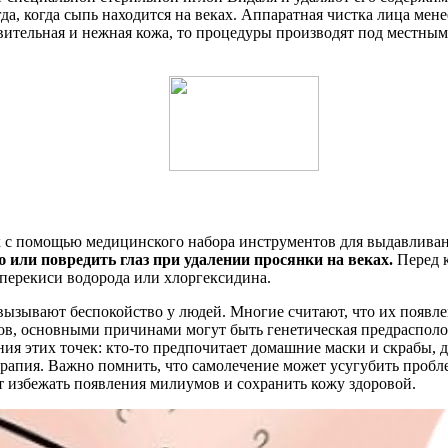
да, когда сыпь находится на веках. Аппаратная чистка лица ме
твительная и нежная кожа, то процедуры производят под местн
х с помощью медицинского набора инструментов для выдавлива
ю или повредить глаз при удалении просянки на веках.
Перед 
 перекиси водорода или хлоргексидина.
 вызывают беспокойство у людей. Многие считают, что их появл
ов, основными причинами могут быть генетическая предрасполо
ия этих точек: кто-то предпочитает домашние маски и скрабы,
ерапия. Важно помнить, что самолечение может усугубить пробл
 избежать появления милиумов и сохранить кожу здоровой.