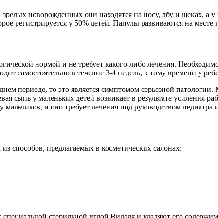
зрелых новорожденных они находятся на носу, лбу и щеках, а у
торое регистрируется у 50% детей. Папулы развиваются на мест
ической нормой и не требует какого-либо лечения. Необходимо
ит самостоятельно в течение 3-4 недель, к тому времени у ребе
зднем периоде, то это является симптомом серьезной патологии
евая сыпь у маленьких детей возникает в результате усиления 
 мальчиков, и оно требует лечения под руководством педиатра и
 из способов, предлагаемых в косметических салонах:
т специальной стерильной иглой Видаля и удаляют его содержи