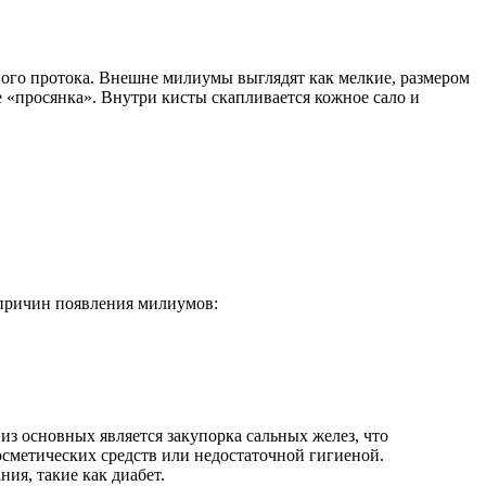
ого протока. Внешне милиумы выглядят как мелкие, размером
е «просянка». Внутри кисты скапливается кожное сало и
о причин появления милиумов:
из основных является закупорка сальных желез, что
осметических средств или недостаточной гигиеной.
ия, такие как диабет.