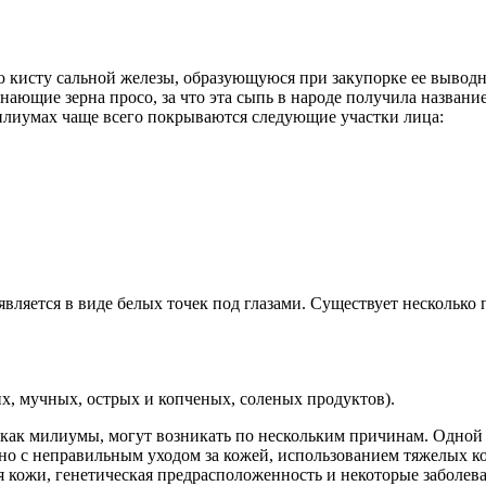
 кисту сальной железы, образующуюся при закупорке ее выводн
нающие зерна просо, за что эта сыпь в народе получила названи
лиумах чаще всего покрываются следующие участки лица:
появляется в виде белых точек под глазами. Существует нескольк
х, мучных, острых и копченых, соленых продуктов).
 как милиумы, могут возникать по нескольким причинам. Одной 
ано с неправильным уходом за кожей, использованием тяжелых к
кожи, генетическая предрасположенность и некоторые заболеван