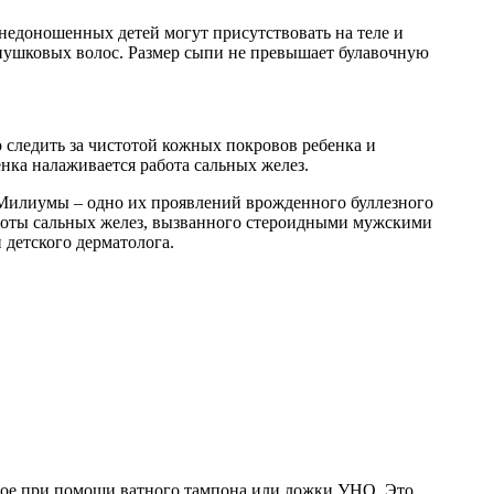
 недоношенных детей могут присутствовать на теле и
е пушковых волос. Размер сыпи не превышает булавочную
 следить за чистотой кожных покровов ребенка и
нка налаживается работа сальных желез.
. Милиумы – одно их проявлений врожденного буллезного
работы сальных желез, вызванного стероидными мужскими
 детского дерматолога.
мое при помощи ватного тампона или ложки УНО. Это