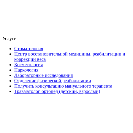
Услуги
Стоматология
Центр восстановительной медицины, реабилитации и
коррекции веса
Косметология
Наркология
Лабораторные исследования
Отделение физической реабилитации
Получить консультацию мануального терапевта
Травматолог-ортопед (детский, взрослый)