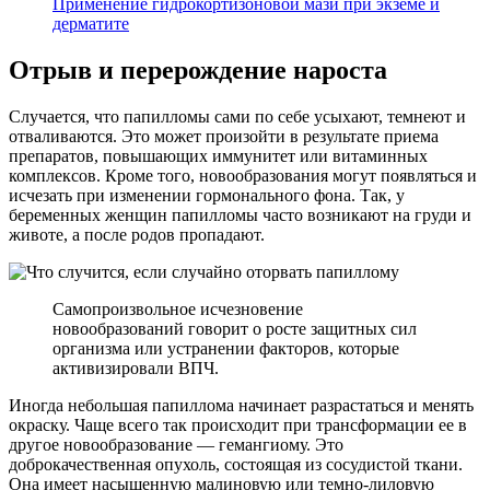
Применение гидрокортизоновой мази при экземе и
дерматите
Отрыв и перерождение нароста
Случается, что папилломы сами по себе усыхают, темнеют и
отваливаются. Это может произойти в результате приема
препаратов, повышающих иммунитет или витаминных
комплексов. Кроме того, новообразования могут появляться и
исчезать при изменении гормонального фона. Так, у
беременных женщин папилломы часто возникают на груди и
животе, а после родов пропадают.
Самопроизвольное исчезновение
новообразований говорит о росте защитных сил
организма или устранении факторов, которые
активизировали ВПЧ.
Иногда небольшая папиллома начинает разрастаться и менять
окраску. Чаще всего так происходит при трансформации ее в
другое новообразование — гемангиому. Это
доброкачественная опухоль, состоящая из сосудистой ткани.
Она имеет насыщенную малиновую или темно-лиловую