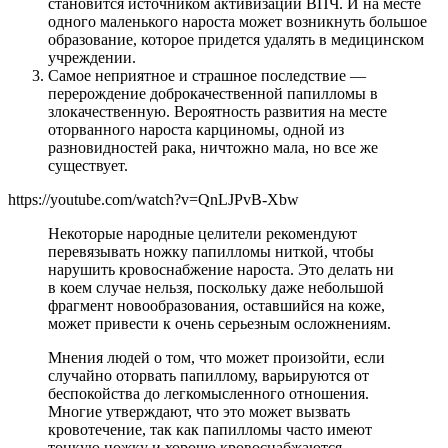
становится источником активизации ВПЧ. И на месте
одного маленького нароста может возникнуть большое
образование, которое придется удалять в медицинском
учреждении.
Самое неприятное и страшное последствие —
перерождение доброкачественной папилломы в
злокачественную. Вероятность развития на месте
оторванного нароста карциномы, одной из
разновидностей рака, ничтожно мала, но все же
существует.
https://youtube.com/watch?v=QnLJPvB-Xbw
Некоторые народные целители рекомендуют
перевязывать ножку папилломы ниткой, чтобы
нарушить кровоснабжение нароста. Это делать ни
в коем случае нельзя, поскольку даже небольшой
фрагмент новообразования, оставшийся на коже,
может привести к очень серьезным осложнениям.
Мнения людей о том, что может произойти, если
случайно оторвать папиллому, варьируются от
беспокойства до легкомысленного отношения.
Многие утверждают, что это может вызвать
кровотечение, так как папилломы часто имеют
тонкую ножку и хорошо кровоснабжаются.