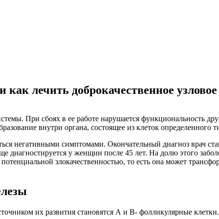
и как лечить доброкачественное узловое
темы. При сбоях в ее работе нарушается функциональность дру
бразование внутри органа, состоящее из клеток определенного т
яться негативными симптомами. Окончательный диагноз врач ста
ще диагностируется у женщин после 45 лет. На долю этого заб
с потенциальной злокачественностью, то есть она может трансф
елезы
точником их развития становятся А и В- фолликулярные клетки.