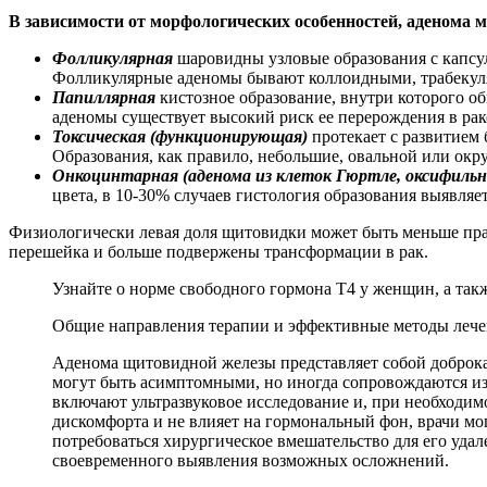
В зависимости от морфологических особенностей, аденома 
Фолликулярная
шаровидны узловые образования с капсул
Фолликулярные аденомы бывают коллоидными, трабекул
Папиллярная
кистозное образование, внутри которого о
аденомы существует высокий риск ее перерождения в рак
Токсическая (функционирующая)
протекает с развитием 
Образования, как правило, небольшие, овальной или окр
Онкоцинтарная (аденома из клеток Гюртле, оксифильн
цвета, в 10-30% случаев гистология образования выявляет
Физиологически левая доля щитовидки может быть меньше прав
перешейка и больше подвержены трансформации в рак.
Узнайте о норме свободного гормона Т4 у женщин, а так
Общие направления терапии и эффективные методы лече
Аденома щитовидной железы представляет собой доброкач
могут быть асимптомными, но иногда сопровождаются и
включают ультразвуковое исследование и, при необходимо
дискомфорта и не влияет на гормональный фон, врачи мо
потребоваться хирургическое вмешательство для его уда
своевременного выявления возможных осложнений.