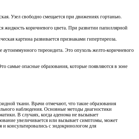
ская. Узел свободно смещается при движениях гортанью.
тся жидкость коричневого цвета. При развитии папиллярной
ческая картина развивается признаками гипертиреоза.
не аутоиммунного тиреоидита. Это опухоль желто-коричневого
то самые опасные образования, которые появляются в зоне
оидной ткани. Врачи отмечают, что такие образования
ельного наблюдения. Основные методы диагностики
атики. В случаях, когда аденома не вызывает
азование увеличивается или вызывает симптомы, может
я и консультировались с эндокринологом для