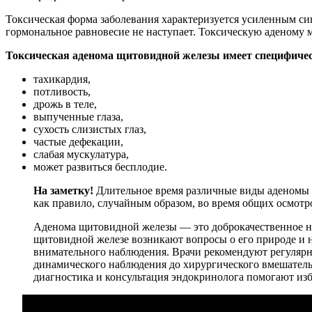
Токсическая форма заболевания характеризуется усиленным си
гормональное равновесие не наступает. Токсическую аденому 
Токсическая аденома щитовидной железы имеет специфиче
тахикардия,
потливость,
дрожь в теле,
выпученные глаза,
сухость слизистых глаз,
частые дефекации,
слабая мускулатура,
может развиться бесплодие.
На заметку!
Длительное время различные виды аденомы 
как правило, случайным образом, во время общих осмотр
Аденома щитовидной железы — это доброкачественное но
щитовидной железе возникают вопросы о его природе и н
внимательного наблюдения. Врачи рекомендуют регулярны
динамического наблюдения до хирургического вмешательс
диагностика и консультация эндокринолога помогают из