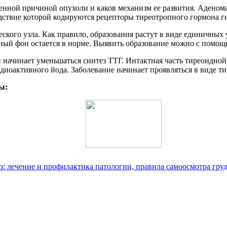
венной причиной опухоли и каков механизм ее развития. Адено
дствие которой кодируются рецепторы тиреотропного гормона г
ого узла. Как правило, образования растут в виде единичных уз
ный фон остается в норме. Выявить образование можно с помо
 начинает уменьшаться синтез ТТГ. Интактная часть тиреоидной
иоактивного йода. Заболевание начинает проявляться в виде ти
ы:
з: лечение и профилактика патологии, правила самоосмотра гру