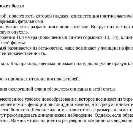
может быть:
ой, поверхность которой гладкая, консистенция плотноэластиче
ярными, фетальными.
бнаруживаются разрастания в виде сосочков. Вокруг них находи
овую опухоль.
болезни Пламмера (повышенный синтез гормонов Т3, Т4), клини
углой формы.
ая)
развивается из бета-клеток, чаще возникает у женщин на фо
 ее злокачественность.
ой. Как правило, аденома поражает одну долю (чаще правую). Э
же о причинах отклонения показателей.
ния околоушной слюнной железы описаны в этой статье.
ественное узловое новообразование, которое возникает из тире
зменениями в функции щитовидной железы, что требует внимат
сти, биопсию. Лечение аденомы зависит от ее размера и симптом
гут рекомендовать динамическое наблюдение. Однако, если обр
ления. Важно, чтобы пациенты регулярно проходили обследовани