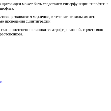
ма щитовидки может быть следствием гиперфункции гипофиза в
ипофиза.
лов, развиваются медленно, в течение нескольких лет.
щью проведения сцинтиграфии.
 ткани постепенно становится атрофированной, теряет свою
реотоксикоза.
ди