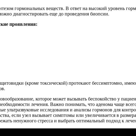
нтезом гормональных веществ. В ответ на высокий уровень гор
можно диагностировать еще до проведения биопсии.
ские проявления:
щитовидки (кроме токсической) протекают бессимптомно, имею
ов.
вообразование, которое может вызывать беспокойство у пациен
еобходимости лечения. Важно понимать, что аденома чаще всего
е ультразвуковые исследования и анализы гормонов для контрол
тва, если узел вызывает симптомы или увеличивается в размера
бежать ненужного стресса и выбрать оптимальный подход к лече