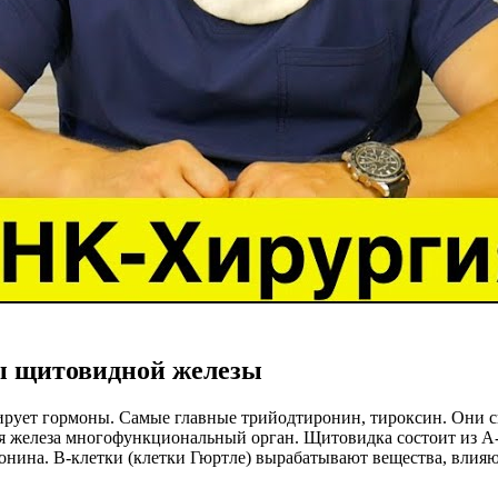
ы щитовидной железы
ирует гормоны. Самые главные трийодтиронин, тироксин. Они 
я железа многофункциональный орган. Щитовидка состоит из А-,
иронина. В-клетки (клетки Гюртле) вырабатывают вещества, вли