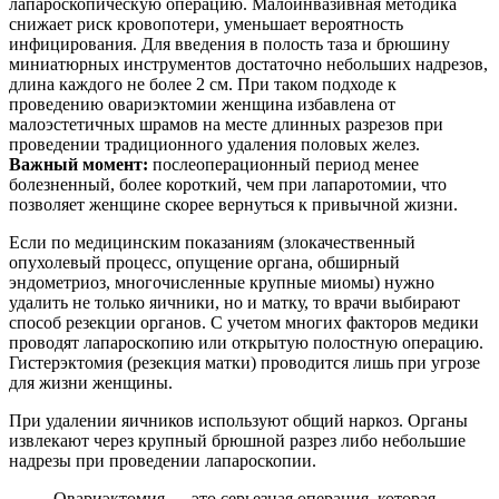
лапароскопическую операцию. Малоинвазивная методика
снижает риск кровопотери, уменьшает вероятность
инфицирования. Для введения в полость таза и брюшину
миниатюрных инструментов достаточно небольших надрезов,
длина каждого не более 2 см. При таком подходе к
проведению овариэктомии женщина избавлена от
малоэстетичных шрамов на месте длинных разрезов при
проведении традиционного удаления половых желез.
Важный момент:
послеоперационный период менее
болезненный, более короткий, чем при лапаротомии, что
позволяет женщине скорее вернуться к привычной жизни.
Если по медицинским показаниям (злокачественный
опухолевый процесс, опущение органа, обширный
эндометриоз, многочисленные крупные миомы) нужно
удалить не только яичники, но и матку, то врачи выбирают
способ резекции органов. С учетом многих факторов медики
проводят лапароскопию или открытую полостную операцию.
Гистерэктомия (резекция матки) проводится лишь при угрозе
для жизни женщины.
При удалении яичников используют общий наркоз. Органы
извлекают через крупный брюшной разрез либо небольшие
надрезы при проведении лапароскопии.
Овариэктомия — это серьезная операция, которая