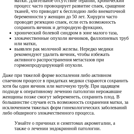
матки. Длительное отсутствие терапии, хронический
процесс часто провоцирует развитие спаек, сращение
тканей, что приводит к бесплодию либо внематочной
беременности у женщин до 50 лет. Хирурги часто
проводят резекцию спаек, если есть возможность
сохранить яичник и детородную функцию,
хронический болевой синдром в зоне малого таза,
злокачественные опухоли яичников, фаллопиевых труб
или матки,
выявлен рак молочной железы. Нередко медики
рекомендуют удалить яичник, чтобы избежать
активного распространения метастазов при
гормонпродуцирующей опухоли.
Даже при тяжелой форме воспаления либо активном
спаечном процессе в придатках медики стараются сохранить
хотя бы один яичник или маточную трубу. При щадящем
подходе к оперативному лечению патологии нерожавшие
женщины позже смогут забеременеть, сохранить плод. В
большинстве случаев есть возможность сохранения матки, за
исключением тяжелых форм гинекологических заболеваний
либо обширного злокачественного процесса.
Узнайте о причинах и симптомах акромегалии, а
также о лечении эндокринной патологии.