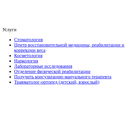
Услуги
Стоматология
Центр восстановительной медицины, реабилитации и
коррекции веса
Косметология
Наркология
Лабораторные исследования
Отделение физической реабилитации
Получить консультацию мануального терапевта
Травматолог-ортопед (детский, взрослый)