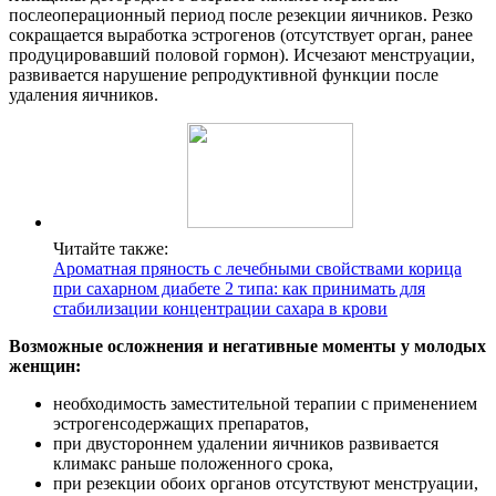
послеоперационный период после резекции яичников. Резко
сокращается выработка эстрогенов (отсутствует орган, ранее
продуцировавший половой гормон). Исчезают менструации,
развивается нарушение репродуктивной функции после
удаления яичников.
Читайте также:
Ароматная пряность с лечебными свойствами корица
при сахарном диабете 2 типа: как принимать для
стабилизации концентрации сахара в крови
Возможные осложнения и негативные моменты у молодых
женщин:
необходимость заместительной терапии с применением
эстрогенсодержащих препаратов,
при двустороннем удалении яичников развивается
климакс раньше положенного срока,
при резекции обоих органов отсутствуют менструации,