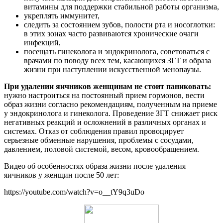
витамины для поддержки стабильной работы организма,
укреплять иммунитет,
следить за состоянием зубов, полости рта и носоглотки:
в этих зонах часто развиваются хронические очаги
инфекций,
посещать гинеколога и эндокринолога, советоваться с
врачами по поводу всех тем, касающихся ЗГТ и образа
жизни при наступлении искусственной менопаузы.
При удалении яичников женщинам не стоит паниковать:
нужно настроиться на постоянный прием гормонов, вести
образ жизни согласно рекомендациям, полученным на приеме
у эндокринолога и гинеколога. Проведение ЗГТ снижает риск
негативных реакций и осложнений в различных органах и
системах. Отказ от соблюдения правил провоцирует
серьезные обменные нарушения, проблемы с сосудами,
давлением, половой системой, весом, кровообращением.
Видео об особенностях образа жизни после удаления
яичников у женщин после 50 лет:
https://youtube.com/watch?v=o__tY9q3uDo