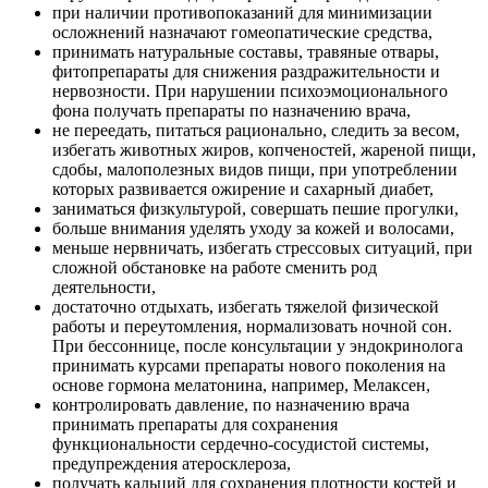
при наличии противопоказаний для минимизации
осложнений назначают гомеопатические средства,
принимать натуральные составы, травяные отвары,
фитопрепараты для снижения раздражительности и
нервозности. При нарушении психоэмоционального
фона получать препараты по назначению врача,
не переедать, питаться рационально, следить за весом,
избегать животных жиров, копченостей, жареной пищи,
сдобы, малополезных видов пищи, при употреблении
которых развивается ожирение и сахарный диабет,
заниматься физкультурой, совершать пешие прогулки,
больше внимания уделять уходу за кожей и волосами,
меньше нервничать, избегать стрессовых ситуаций, при
сложной обстановке на работе сменить род
деятельности,
достаточно отдыхать, избегать тяжелой физической
работы и переутомления, нормализовать ночной сон.
При бессоннице, после консультации у эндокринолога
принимать курсами препараты нового поколения на
основе гормона мелатонина, например, Мелаксен,
контролировать давление, по назначению врача
принимать препараты для сохранения
функциональности сердечно-сосудистой системы,
предупреждения атеросклероза,
получать кальций для сохранения плотности костей и