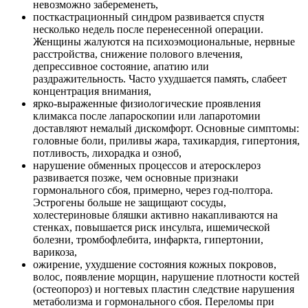
невозможно забеременеть,
посткастрационный синдром развивается спустя
несколько недель после перенесенной операции.
Женщины жалуются на психоэмоциональные, нервные
расстройства, снижение полового влечения,
депрессивное состояние, апатию или
раздражительность. Часто ухудшается память, слабеет
концентрация внимания,
ярко-выраженные физиологические проявления
климакса после лапароскопии или лапаротомии
доставляют немалый дискомфорт. Основные симптомы:
головные боли, приливы жара, тахикардия, гипертония,
потливость, лихорадка и озноб,
нарушение обменных процессов и атеросклероз
развивается позже, чем основные признаки
гормонального сбоя, примерно, через год-полтора.
Эстрогены больше не защищают сосуды,
холестериновые бляшки активно накапливаются на
стенках, повышается риск инсульта, ишемической
болезни, тромбофлебита, инфаркта, гипертонии,
варикоза,
ожирение, ухудшение состояния кожных покровов,
волос, появление морщин, нарушение плотности костей
(остеопороз) и ногтевых пластин следствие нарушения
метаболизма и гормонального сбоя. Переломы при