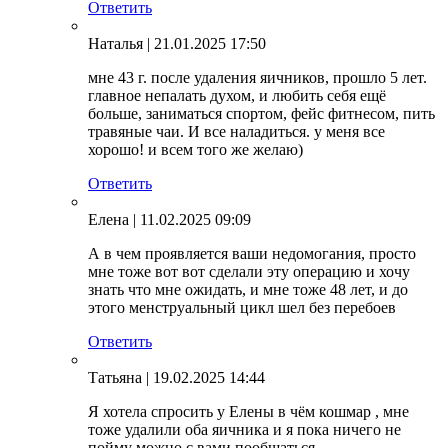
Ответить
Наталья
| 21.01.2025 17:50
мне 43 г. после удаления яичников, прошло 5 лет.
главное непалать духом, и любить себя ещё
больше, заниматься спортом, фейс фитнесом, пить
травяные чаи. И все наладиться. у меня все
хорошо! и всем того же желаю)
Ответить
Елена
| 11.02.2025 09:09
А в чем проявляется ваши недомогания, просто
мне тоже вот вот сделали эту операцию и хочу
знать что мне ожидать, и мне тоже 48 лет, и до
этого менструальный цикл шел без перебоев
Ответить
Татьяна
| 19.02.2025 14:44
Я хотела спросить у Елены в чём кошмар , мне
тоже удалили оба яичника и я пока ничего не
пойму можно с вами пообщаться