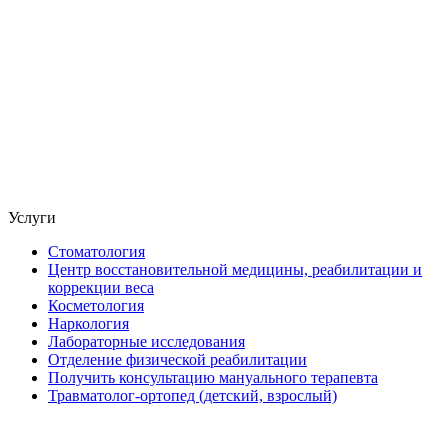
Услуги
Стоматология
Центр восстановительной медицины, реабилитации и
коррекции веса
Косметология
Наркология
Лабораторные исследования
Отделение физической реабилитации
Получить консультацию мануального терапевта
Травматолог-ортопед (детский, взрослый)