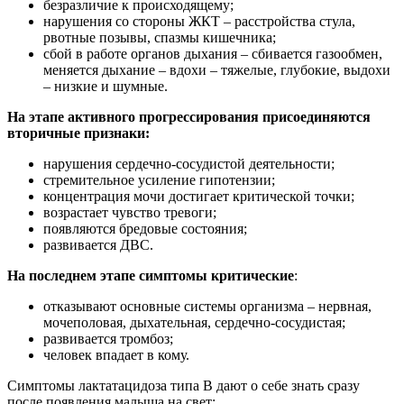
безразличие к происходящему;
нарушения со стороны ЖКТ – расстройства стула,
рвотные позывы, спазмы кишечника;
сбой в работе органов дыхания – сбивается газообмен,
меняется дыхание – вдохи – тяжелые, глубокие, выдохи
– низкие и шумные.
На этапе активного прогрессирования присоединяются
вторичные признаки:
нарушения сердечно-сосудистой деятельности;
стремительное усиление гипотензии;
концентрация мочи достигает критической точки;
возрастает чувство тревоги;
появляются бредовые состояния;
развивается ДВС.
На последнем этапе симптомы критические
:
отказывают основные системы организма – нервная,
мочеполовая, дыхательная, сердечно-сосудистая;
развивается тромбоз;
человек впадает в кому.
Симптомы лактатацидоза типа В дают о себе знать сразу
после появления малыша на свет: