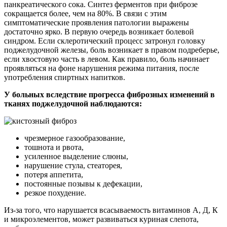
панкреатического сока. Синтез ферментов при фиброзе
сокращается более, чем на 80%. В связи с этим
симптоматические проявления патологии выражены
достаточно ярко. В первую очередь возникает болевой
синдром. Если склеротический процесс затронул головку
поджелудочной железы, боль возникает в правом подреберье,
если хвостовую часть в левом. Как правило, боль начинает
проявляться на фоне нарушения режима питания, после
употребления спиртных напитков.
У больных вследствие прогресса фиброзных изменений в
тканях поджелудочной наблюдаются:
чрезмерное газообразование,
тошнота и рвота,
усиленное выделение слюны,
нарушение стула, стеаторея,
потеря аппетита,
постоянные позывы к дефекации,
резкое похудение.
Из-за того, что нарушается всасываемость витаминов А, Д, К
и микроэлементов, может развиваться куриная слепота,