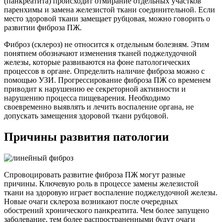
(панкреатита) происходит отмирание отдельных участков
паренхимы и замена железистой ткани соединительной. Если
место здоровой ткани замещает рубцовая, можно говорить о
развитии фиброза ПЖ.
Фиброз (склероз) не относится к отдельным болезням. Этим
понятием обозначают изменения тканей поджелудочной
железы, которые развиваются на фоне патологических
процессов в органе. Определить наличие фиброза можно с
помощью УЗИ. Прогрессирование фиброза ПЖ со временем
приводит к нарушению ее секреторной активности и
нарушению процесса пищеварения. Необходимо
своевременно выявлять и лечить воспаление органа, не
допускать замещения здоровой ткани рубцовой.
Причины развития патологии
Спровоцировать развитие фиброза ПЖ могут разные
причины. Ключевую роль в процессе замены железистой
ткани на здоровую играет воспаление поджелудочной железы.
Новые очаги склероза возникают после очередных
обострений хронического панкреатита. Чем более запущено
заболевание, тем более распространенными будут очаги