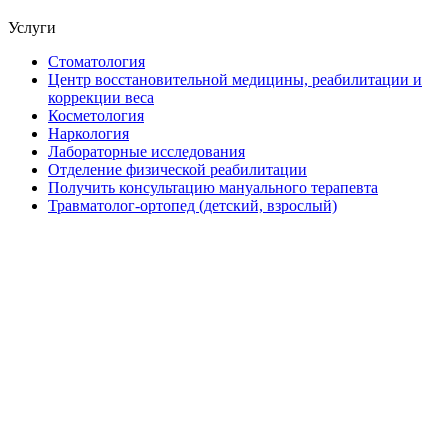
Услуги
Стоматология
Центр восстановительной медицины, реабилитации и
коррекции веса
Косметология
Наркология
Лабораторные исследования
Отделение физической реабилитации
Получить консультацию мануального терапевта
Травматолог-ортопед (детский, взрослый)