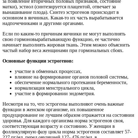
за появление вторичных половых признаков, состояние
матки), эстиол (синтезируется плацентой, отвечает за
вынашивание плода). Синтез эстрогенов происходит в
основном в яичниках. Какая-то их часть вырабатывается
надпочечниками и другими органами.
Если по каким-то причинам яичники не могут выполнять
свою гормоновырабатывающую функцию, ее частично
начинает выполнять жировая ткань. Этим можно объяснить
частый набор веса женщинами при гормональных сбоях.
Основные функции эстрогенов:
участие в обменных процессах,
влияние на формирование органов половой системы,
обеспечение нормального протекания беременности,
нормализация менструального цикла,
участие в формировании эндометрия.
Несмотря на то, что эстрогены выполняют очень важные
функции в женском организме, их повышенное
продуцирование не лучшим образом отражается на состоянии
здоровья. Для каждого организма норма эстрогенов своя,
соответствующая возрасту и состоянию. У женщин в
фолликулярную фазу цикла норма эстрогенов составляет 57-
227 пг/мл, перед овуляцией 127- 476 пг/мл, в