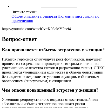
Читайте также:
Общее описание препарата Люголь и инструкция по
применению
https://youtube.com/watch?v=K08eMYPcei4
Вопрос-ответ
Как проявляется избыток эстрогенов у женщин?
Избыток гормонов стимулирует рост фолликулов, нарушает
процесс их созревания и приводит к гиперплазии яичника
(увеличению количества клеток и разрастанию ткани). СПКЯ
проявляется уменьшением количества и объема менструаций,
бесплодием вследствие отсутствия овуляции, избыточным
оволосением (гирсутизмом) и ожирением.
Чем опасен повышенный эстроген у женщин?
У женщин репродуктивного возраста относительный или
абсолютный избыток эстрогенов повышает риски