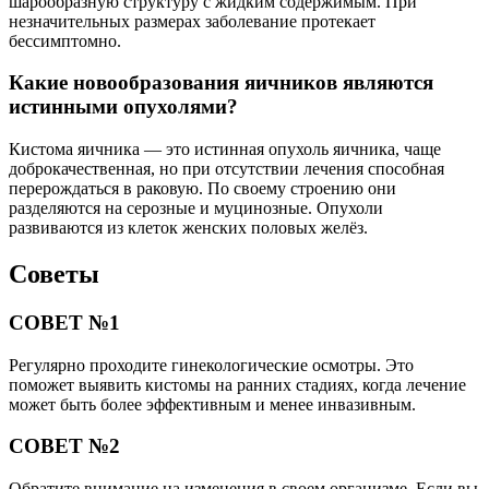
шарообразную структуру с жидким содержимым. При
незначительных размерах заболевание протекает
бессимптомно.
Какие новообразования яичников являются
истинными опухолями?
Кистома яичника — это истинная опухоль яичника, чаще
доброкачественная, но при отсутствии лечения способная
перерождаться в раковую. По своему строению они
разделяются на серозные и муцинозные. Опухоли
развиваются из клеток женских половых желёз.
Советы
СОВЕТ №1
Регулярно проходите гинекологические осмотры. Это
поможет выявить кистомы на ранних стадиях, когда лечение
может быть более эффективным и менее инвазивным.
СОВЕТ №2
Обратите внимание на изменения в своем организме. Если вы