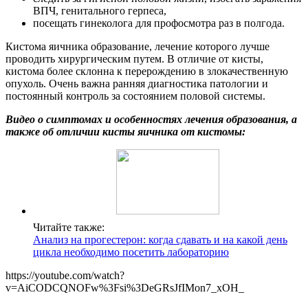
ВПЧ, генитального герпеса,
посещать гинеколога для профосмотра раз в полгода.
Кистома яичника образование, лечение которого лучше
проводить хирургическим путем. В отличие от кисты,
кистома более склонна к перерождению в злокачественную
опухоль. Очень важна ранняя диагностика патологии и
постоянный контроль за состоянием половой системы.
Видео о симптомах и особенностях лечения образования, а
также об отличии кисты яичника от кистомы:
Читайте также:
Анализ на прогестерон: когда сдавать и на какой день
цикла необходимо посетить лабораторию
https://youtube.com/watch?
v=AiCODCQNOFw%3Fsi%3DeGRsJfIMon7_xOH_