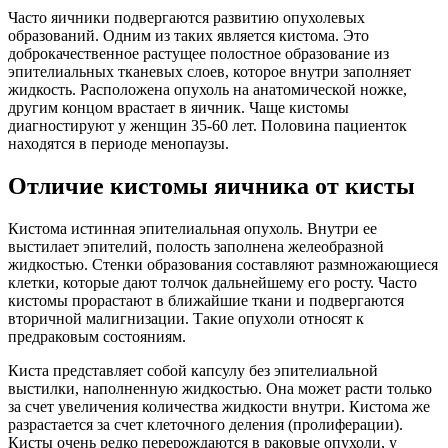
Часто яичники подвергаются развитию опухолевых
образований. Одним из таких является кистома. Это
доброкачественное растущее полостное образование из
эпителиальных тканевых слоев, которое внутри заполняет
жидкость. Расположена опухоль на анатомической ножке,
другим концом врастает в яичник. Чаще кистомы
диагностируют у женщин 35-60 лет. Половина пациенток
находятся в периоде менопаузы.
Отличие кистомы яичника от кисты
Кистома истинная эпителиальная опухоль. Внутри ее
выстилает эпителий, полость заполнена желеобразной
жидкостью. Стенки образования составляют размножающиеся
клетки, которые дают толчок дальнейшему его росту. Часто
кистомы прорастают в ближайшие ткани и подвергаются
вторичной малигнизации. Такие опухоли относят к
предраковым состояниям.
Киста представляет собой капсулу без эпителиальной
выстилки, наполненную жидкостью. Она может расти только
за счет увеличения количества жидкости внутри. Кистома же
разрастается за счет клеточного деления (пролиферации).
Кисты очень редко перерождаются в раковые опухоли, у