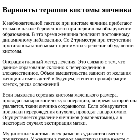
Варианты терапии кистомы яичника
К наблюдательной тактике при кистоме яичника прибегают
только в начале беременности при первичном обнаружении
образования. В это время женщина подлежит постоянному
динамичному наблюдению. Со 2 триместра при отсутствии
противопоказаний может приниматься решение об удалении
кистомы.
Операция главный метод лечения. Это связано с тем, что
данное образование склонно к перерождению в
злокачественное. Объем вмешательства зависит от желания
женщины иметь детей в будущем, степени пролиферации
клеток, риска осложнений.
Если выявлена серозная кистома маленького размера,
проводят лапароскопическую операцию, во время которой она
удаляется, ткани яичника сохраняются. Если обнаружатся
признаки перерождения опухоли, проводят лапаротомию.
Осуществляется удаление яичников (овариэктомия), а в
некоторых случаях экстирпация матки.
Муцинозные кистомы всех размеров удаляются вместе с
придатками. У женщин в период менопаузы чаще вместе с