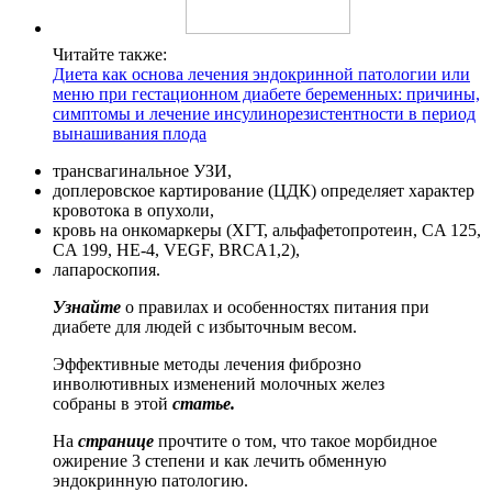
Читайте также:
Диета как основа лечения эндокринной патологии или
меню при гестационном диабете беременных: причины,
симптомы и лечение инсулинорезистентности в период
вынашивания плода
трансвагинальное УЗИ,
доплеровское картирование (ЦДК) определяет характер
кровотока в опухоли,
кровь на онкомаркеры (ХГТ, альфафетопротеин, CA 125,
CA 199, НЕ-4, VEGF, BRCA1,2),
лапароскопия.
Узнайте
о правилах и особенностях питания при
диабете для людей с избыточным весом.
Эффективные методы лечения фиброзно
инволютивных изменений молочных желез
собраны в этой
статье.
На
странице
прочтите о том, что такое морбидное
ожирение 3 степени и как лечить обменную
эндокринную патологию.