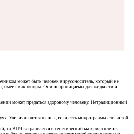
чником может быть человек-вирусоноситель, который не
влен, имеет микропоры. Они непроницаемы для жидкости и
вении может предаться здоровому человеку. Нетрадиционный
луях. Увеличиваются шансы, если есть микротравмы слизистой
й, то ВПЧ встраивается в генетический материал клеток
усные белки, которые перестраивают метаболизм клетки на