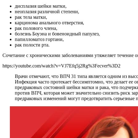
дисплазия шейки матки,
неоплазия различной степени,
рак тела матки,
карцинома анального отверстия,
рак полового члена,
болезнь Боуэна и бовеноидный папулез,
папилломатоз гортани,
рак полости рта.
Сочетание с хроническими заболеваниями утяжеляет течение 
https://youtube.com/watch?v=VJ7Efq5j2Rg%3Fecver%3D2
Врачи отмечают, что ВПЧ 31 типа является одним из вы
Инфекция часто протекает бессимптомно, что делает ее о
предраковых состояний шейки матки и рака, что подчер
против ВПЧ, которая может значительно снизить риск за
предраковых изменений могут предотвратить серьезные п