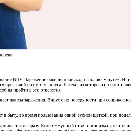
ловека.
вание ВПЧ. Заражение обычно происходит половым путем. Исто
тся преградой на пути у вируса. Латекс, из которого он изгото
собны пройти в эти отверстия.
вает шансы заражения. Вирус с их поверхности при соприкосно
т в быту, во время пользования одной зубной щеткой, при поце
звивается не сразу. Если иммунный ответ организма достаточны
е не способен сдерживать развитие инфекции, активируются вир