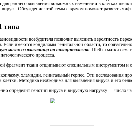
и для раннего выявления возможных изменений в клетках шейк
в вируса. Обсуждение этой темы с врачом поможет развеять м
1 типа
азновидности возбудителя позволит выяснить вероятность перех
. Если имеются кондиломы генитальной области, то обязательн
рут мазок из влагалища на онкоцитологию
.
Шейка матки осматр
патологического процесса.
ой фрагмент ткани отщипывают специальным инструментом и от
коплазму, хламидии, генитальный герпес. Эти исследования пр
 клетки. Методика необходима для выявления вируса и его белк
очно определит генотип вируса и вирусную нагрузку — число час