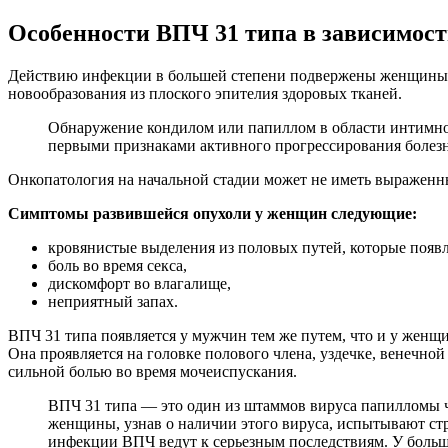
Особенности ВПЧ 31 типа в зависимост
Действию инфекции в большей степени подвержены женщины. П
новообразования из плоского эпителия здоровых тканей.
Обнаружение кондилом или папиллом в области интимно
первыми признаками активного прогрессирования болезн
Онкопатология на начальной стадии может не иметь выраженны
Симптомы развившейся опухоли у женщин следующие:
кровянистые выделения из половых путей, которые появля
боль во время секса,
дискомфорт во влагалище,
неприятный запах.
ВПЧ 31 типа появляется у мужчин тем же путем, что и у женщ
Она проявляется на головке полового члена, уздечке, венечно
сильной болью во время мочеиспускания.
ВПЧ 31 типа — это один из штаммов вируса папилломы ч
женщины, узнав о наличии этого вируса, испытывают стра
инфекции ВПЧ ведут к серьезным последствиям. У больши