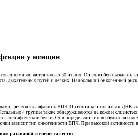
нфекции у женщин
атогенными являются только 30 из них. Он способен вызывать к
 рта, дыхательных путей и легких. Наибольший онкогенный риск
вами греческого алфавита. ВПЧ 31 генотипа относится к ДНК-с
Остальные 4 группы также обнаруживаются на коже и слизистых
т специфические белки. Они определяют тип возбудителя и меха
очки зависит тип онкогенности ВПЧ. При высокой активности ви
иям различной степени тяжести: