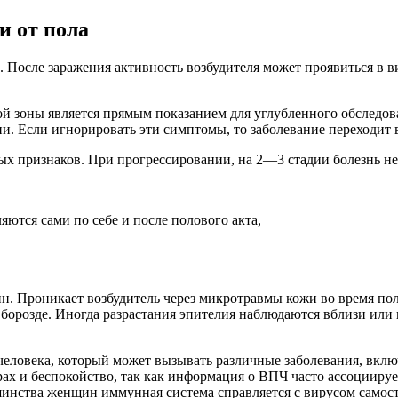
и от пола
осле заражения активность возбудителя может проявиться в в
й зоны является прямым показанием для углубленного обследо
и. Если игнорировать эти симптомы, то заболевание переходит 
х признаков. При прогрессировании, на 2—3 стадии болезнь не
ются сами по себе и после полового акта,
ин. Проникает возбудитель через микротравмы кожи во время по
й борозде. Иногда разрастания эпителия наблюдаются вблизи или
еловека, который может вызывать различные заболевания, вклю
х и беспокойство, так как информация о ВПЧ часто ассоциирует
нства женщин иммунная система справляется с вирусом самостоя