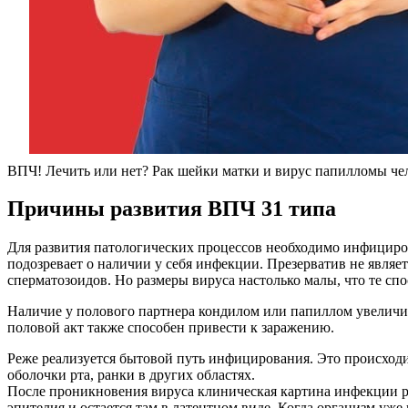
ВПЧ! Лечить или нет? Рак шейки матки и вирус папилломы че
Причины развития ВПЧ 31 типа
Для развития патологических процессов необходимо инфициро
подозревает о наличии у себя инфекции. Презерватив не являе
сперматозоидов. Но размеры вируса настолько малы, что те спо
Наличие у полового партнера кондилом или папиллом увеличи
половой акт также способен привести к заражению.
Реже реализуется бытовой путь инфицирования. Это происходи
оболочки рта, ранки в других областях.
После проникновения вируса клиническая картина инфекции ра
эпителия и остается там в латентном виде. Когда организм уж