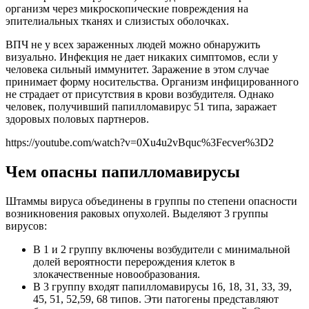
организм через микроскопические повреждения на
эпителиальных тканях и слизистых оболочках.
ВПЧ не у всех зараженных людей можно обнаружить
визуально. Инфекция не дает никаких симптомов, если у
человека сильный иммунитет. Заражение в этом случае
принимает форму носительства. Организм инфицированного
не страдает от присутствия в крови возбудителя. Однако
человек, получивший папилломавирус 51 типа, заражает
здоровых половых партнеров.
https://youtube.com/watch?v=0Xu4u2vBquc%3Fecver%3D2
Чем опасны папилломавирусы
Штаммы вируса объединены в группы по степени опасности
возникновения раковых опухолей. Выделяют 3 группы
вирусов:
В 1 и 2 группу включены возбудители с минимальной
долей вероятности перерождения клеток в
злокачественные новообразования.
В 3 группу входят папилломавирусы 16, 18, 31, 33, 39,
45, 51, 52,59, 68 типов. Эти патогены представляют