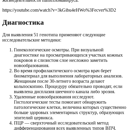
жизнедеятельности папилломавируса.
https://youtube.com/watch?v=3kGibu4eHWo%3Fecver%3D2
Диагностика
Для выявления 51 генотипа применяют следующие
исследовательские методики:
Гинекологические осмотры. При визуальной
диагностике на просматривающихся участках кожных
покровов и слизистом слое несложно заметить
новообразования.
Во время профилактического осмотра врач берет
биоматериал для выполнения лабораторных анализов.
Женщинам после 30-летнего возраста делают
кольпоскопию. Процедуру обязательно проводят, если
выявлена дисплазия шеечного канала либо эрозия.
Удаленные новообразования исследуют.
Гистологические тесты помогают обнаружить
патологические клетки, величина которых существенно
больше здоровых элементарных структур, образующих
эпителий цервикса.
ПЦР — сверхточный исследовательский метод
дифференцирования всех выявленных типов ВПЧ.