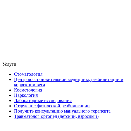
Услуги
Стоматология
Центр восстановительной медицины, реабилитации и
коррекции веса
Косметология
Наркология
Лабораторные исследования
Отделение физической реабилитации
Получить консультацию мануального терапевта
Травматолог-ортопед (детский, взрослый)