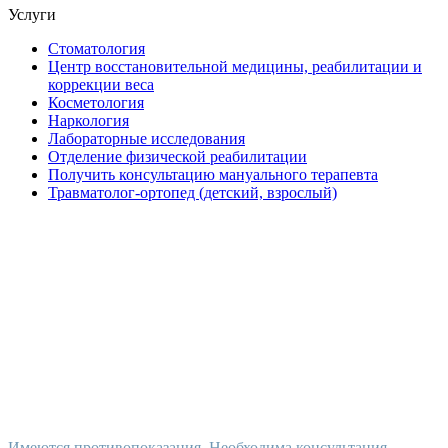
Услуги
Стоматология
Центр восстановительной медицины, реабилитации и
коррекции веса
Косметология
Наркология
Лабораторные исследования
Отделение физической реабилитации
Получить консультацию мануального терапевта
Травматолог-ортопед (детский, взрослый)
Имеются противопоказания. Необходима консультация