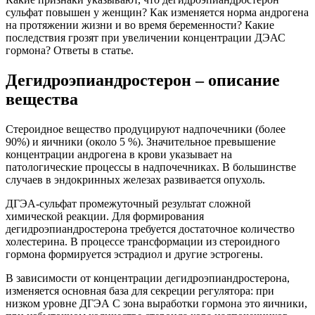
сульфат повышен у женщин? Как изменяется норма андрогена
на протяжении жизни и во время беременности? Какие
последствия грозят при увеличении концентрации ДЭАС
гормона? Ответы в статье.
Дегидроэпиандростерон – описание
вещества
Стероидное вещество продуцируют надпочечники (более
90%) и яичники (около 5 %). Значительное превышение
концентрации андрогена в крови указывает на
патологические процессы в надпочечниках. В большинстве
случаев в эндокринных железах развивается опухоль.
ДГЭА-сульфат промежуточный результат сложной
химической реакции. Для формирования
дегидроэпиандростерона требуется достаточное количество
холестерина. В процессе трансформации из стероидного
гормона формируется эстрадиол и другие эстрогены.
В зависимости от концентрации дегидроэпиандростерона,
изменяется основная база для секреции регулятора: при
низком уровне ДГЭА С зона выработки гормона это яичники,