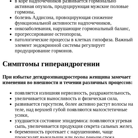
в коре надпочечников развивается гормонально
активная опухоль, продуцирующая мужские половые
гормоны,
болезнь Аддисона, провоцирующая снижение
функциональной активности надпочечников,
онкозаболевания, нарушающие гормональный баланс,
прогрессирование остеопороза,
патологические процессы в клетках гипофиза. Важный
элемент эндокринной системы регулирует
продуцирование гормонов.
Симптомы гиперандрогении
При избытке дегидроэпиандростерона женщина замечает
изменения во внешности и течении различных процессов:
появляется излишняя нервозность, раздражительность,
увеличивается выносливость и физическая сила,
развивается гирсутизм, более активно растут волосы на
теле, над верхней губой появляются малоэстетичные
усики,
ухудшается состояние эпидермиса: появляются угревая
сыпь, увеличивается продукция секрета сальных желез,
беременность протекает с нарушениями, чаще
происходят выкидыши или роды раньше срока,