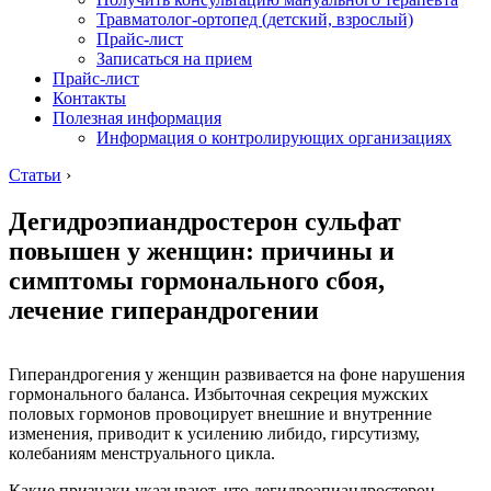
Травматолог-ортопед (детский, взрослый)
Прайс-лист
Записаться на прием
Прайс-лист
Контакты
Полезная информация
Информация о контролирующих организациях
Статьи
›
Дегидроэпиандростерон сульфат
повышен у женщин: причины и
симптомы гормонального сбоя,
лечение гиперандрогении
Гиперандрогения у женщин развивается на фоне нарушения
гормонального баланса. Избыточная секреция мужских
половых гормонов провоцирует внешние и внутренние
изменения, приводит к усилению либидо, гирсутизму,
колебаниям менструального цикла.
Какие признаки указывают, что дегидроэпиандростерон