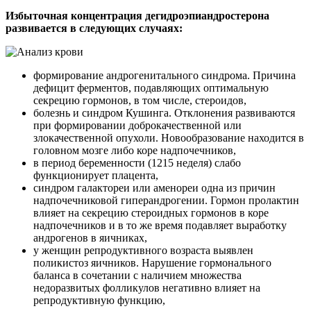
Избыточная концентрация дегидроэпиандростерона
развивается в следующих случаях:
формирование андрогенитального синдрома. Причина
дефицит ферментов, подавляющих оптимальную
секрецию гормонов, в том числе, стероидов,
болезнь и синдром Кушинга. Отклонения развиваются
при формировании доброкачественной или
злокачественной опухоли. Новообразование находится в
головном мозге либо коре надпочечников,
в период беременности (1215 неделя) слабо
функционирует плацента,
синдром галактореи или аменореи одна из причин
надпочечниковой гиперандрогении. Гормон пролактин
влияет на секрецию стероидных гормонов в коре
надпочечников и в то же время подавляет выработку
андрогенов в яичниках,
у женщин репродуктивного возраста выявлен
поликистоз яичников. Нарушение гормонального
баланса в сочетании с наличием множества
недоразвитых фолликулов негативно влияет на
репродуктивную функцию,