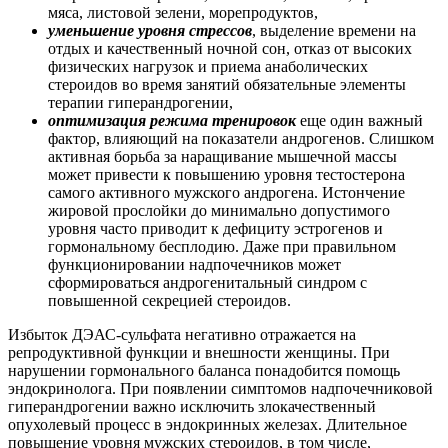
мяса, листовой зелени, морепродуктов,
уменьшение уровня стрессов
, выделение времени на
отдых и качественный ночной сон, отказ от высоких
физических нагрузок и приема анаболических
стероидов во время занятий обязательные элементы
терапии гиперандрогении,
оптимизация режима тренировок
еще один важный
фактор, влияющий на показатели андрогенов. Слишком
активная борьба за наращивание мышечной массы
может привести к повышению уровня тестостерона
самого активного мужского андрогена. Истончение
жировой прослойки до минимально допустимого
уровня часто приводит к дефициту эстрогенов и
гормональному бесплодию. Даже при правильном
функционировании надпочечников может
сформироваться андрогенитальный синдром с
повышенной секрецией стероидов.
Избыток ДЭАС-сульфата негативно отражается на
репродуктивной функции и внешности женщины. При
нарушении гормонального баланса понадобится помощь
эндокринолога. При появлении симптомов надпочечниковой
гиперандрогении важно исключить злокачественный
опухолевый процесс в эндокринных железах. Длительное
повышение уровня мужских стероидов, в том числе,