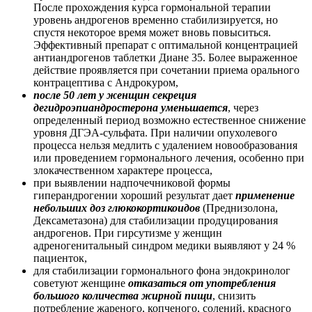
После прохождения курса гормональной терапии
уровень андрогенов временно стабилизируется, но
спустя некоторое время может вновь повыситься.
Эффективный препарат с оптимальной концентрацией
антиандрогенов таблетки Диане 35. Более выраженное
действие проявляется при сочетании приема орального
контрацептива с Андрокуром,
после 50 лет у женщин секреция
дегидроэпиандростерона уменьшается
, через
определенный период возможно естественное снижение
уровня ДГЭА-сульфата. При наличии опухолевого
процесса нельзя медлить с удалением новообразования
или проведением гормонального лечения, особенно при
злокачественном характере процесса,
при выявлении надпочечниковой формы
гиперандрогении хороший результат дает
применение
небольших доз глюкокортикоидов
(Преднизолона,
Дексаметазона) для стабилизации продуцирования
андрогенов. При гирсутизме у женщин
адреногенитальный синдром медики выявляют у 24 %
пациенток,
для стабилизации гормонального фона эндокринолог
советуют женщине
отказаться от употребления
большого количества жирной пищи
, снизить
потребление жареного, копченого, солений, красного