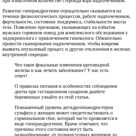
при избыточном количестве стероида кора надпочечников.
Развитие гиперандрогении отрицательно сказывается на
течении физиологических процессов, работе надпочечников,
фертильности, состоянии эпидермиса, стабильности массы
тела. Появление признаков, указывающих на избыток
мужских гормонов повод для комплексного обследования у
эндокринолога с привлечением гинеколога. Обязательно
провести сканирование надпочечников, чтобы вовремя
выявить опухолевый процесс и другие отклонения в железах
внутренней секреции.
Что такое фокальные изменения щитовидной
железы и как лечить заболевание? У нас есть
ответ!
О правилах питания и особенностях соблюдения
диеты при гестационном сахарном диабете
беременных узнайте из этой статьи.
Повышенный уровень дегидроэпиандростерон
сульфата у женщин может свидетельствовать о
гормональном сбое, который часто проявляется в
виде гиперандрогении. Врачи отмечают, что
причины этого состояния могут быть
разнообразными: от поликистозных яичников до