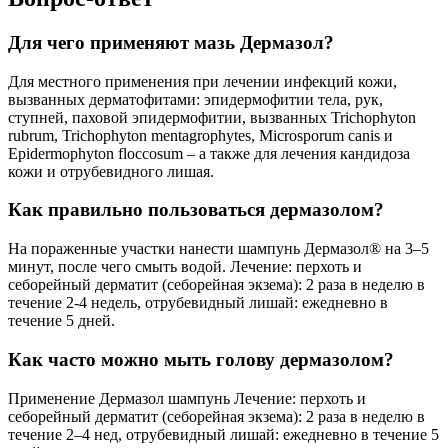
Для чего применяют мазь Дермазол?
Для местного применения при лечении инфекций кожи,
вызванных дерматофитами: эпидермофитии тела, рук,
ступней, паховой эпидермофитии, вызванных Trichophyton
rubrum, Trichophyton mentagrophytes, Microsporum canis и
Epidermophyton floccosum – а также для лечения кандидоза
кожи и отрубевидного лишая.
Как правильно пользоваться дермазолом?
На пораженные участки нанести шампунь Дермазол® на 3–5
минут, после чего смыть водой. Лечение: перхоть и
себорейный дерматит (себорейная экзема): 2 раза в неделю в
течение 2-4 недель, отрубевидный лишай: ежедневно в
течение 5 дней.
Как часто можно мыть голову дермазолом?
Применение Дермазол шампунь Лечение: перхоть и
себорейный дерматит (себорейная экзема): 2 раза в неделю в
течение 2–4 нед, отрубевидный лишай: ежедневно в течение 5