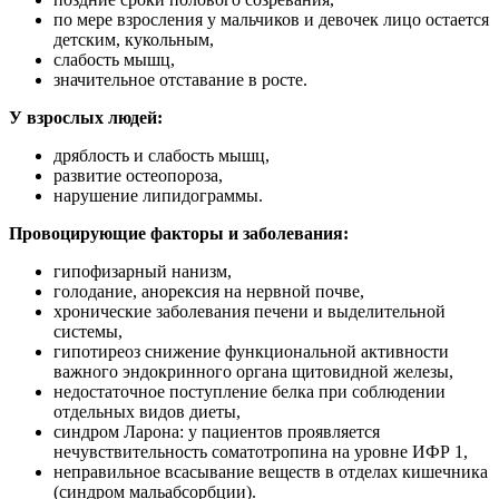
по мере взросления у мальчиков и девочек лицо остается
детским, кукольным,
слабость мышц,
значительное отставание в росте.
У взрослых людей:
дряблость и слабость мышц,
развитие остеопороза,
нарушение липидограммы.
Провоцирующие факторы и заболевания:
гипофизарный нанизм,
голодание, анорексия на нервной почве,
хронические заболевания печени и выделительной
системы,
гипотиреоз снижение функциональной активности
важного эндокринного органа щитовидной железы,
недостаточное поступление белка при соблюдении
отдельных видов диеты,
синдром Ларона: у пациентов проявляется
нечувствительность соматотропина на уровне ИФР 1,
неправильное всасывание веществ в отделах кишечника
(синдром мальабсорбции).