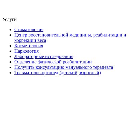
Услуги
Стоматология
Центр восстановительной медицины, реабилитации и
коррекции веса
Косметология
Наркология
Лабораторные исследования
Отделение физической реабилитации
Получить консультацию мануального терапевта
Травматолог-ортопед (детский, взрослый)