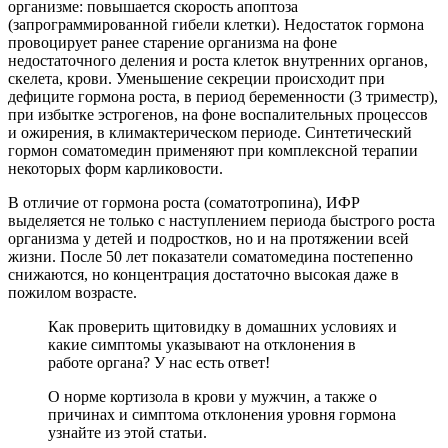
организме: повышается скорость апоптоза
(запрограммированной гибели клетки). Недостаток гормона
провоцирует ранее старение организма на фоне
недостаточного деления и роста клеток внутренних органов,
скелета, крови. Уменьшение секреции происходит при
дефиците гормона роста, в период беременности (3 триместр),
при избытке эстрогенов, на фоне воспалительных процессов
и ожирения, в климактерическом периоде. Синтетический
гормон соматомедин применяют при комплексной терапии
некоторых форм карликовости.
В отличие от гормона роста (соматотропина), ИФР
выделяется не только с наступлением периода быстрого роста
организма у детей и подростков, но и на протяжении всей
жизни. После 50 лет показатели соматомедина постепенно
снижаются, но концентрация достаточно высокая даже в
пожилом возрасте.
Как проверить щитовидку в домашних условиях и
какие симптомы указывают на отклонения в
работе органа? У нас есть ответ!
О норме кортизола в крови у мужчин, а также о
причинах и симптома отклонения уровня гормона
узнайте из этой статьи.