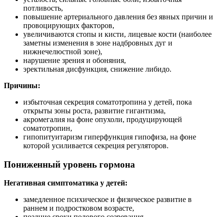
потливость,
повышение артериального давления без явных причин и
провоцирующих факторов,
увеличиваются стопы и кисти, лицевые кости (наиболее
заметны изменения в зоне надбровных дуг и
нижнечелюстной зоне),
нарушение зрения и обоняния,
эректильная дисфункция, снижение либидо.
Причины:
избыточная секреция соматотропина у детей, пока
открыты зоны роста, развитие гигантизма,
акромегалия на фоне опухоли, продуцирующей
соматотропин,
гипопитуитаризм гиперфункция гипофиза, на фоне
которой усиливается секреция регуляторов.
Пониженный уровень гормона
Негативная симптоматика у детей:
замедленное психическое и физическое развитие в
раннем и подростковом возрасте,
поздние сроки полового созревания,