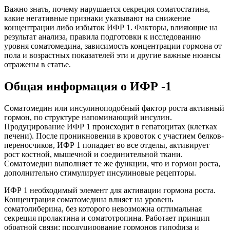
Важно знать, почему нарушается секреция соматостатина,
какие негативные признаки указывают на снижение
концентрации либо избыток ИФР 1. Факторы, влияющие на
результат анализа, правила подготовки к исследованию
уровня соматомедина, зависимость концентрации гормона от
пола и возрастных показателей эти и другие важные нюансы
отражены в статье.
Общая информация о ИФР -1
Соматомедин или инсулиноподобный фактор роста активный
гормон, по структуре напоминающий инсулин.
Продуцирование ИФР 1 происходит в гепатоцитах (клетках
печени). После проникновения в кровоток с участием белков-
переносчиков, ИФР 1 попадает во все отделы, активирует
рост костной, мышечной и соединительной ткани.
Соматомедин выполняет те же функции, что и гормон роста,
дополнительно стимулирует инсулиновые рецепторы.
ИФР 1 необходимый элемент для активации гормона роста.
Концентрация соматомедина влияет на уровень
соматолиберина, без которого невозможна оптимальная
секреция пролактина и соматотропина. Работает принцип
обратной связи: продуцирование гормонов гипофиза и