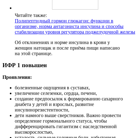
Читайте также:
Полипептидный гормон глюкагон: функции в
организме, норма антагониста инсулина и способы
стабилизации уровня регулятора поджелудочной железы
Об отклонениях и норме инсулина в крови у
женщин натощак и после приёма пищи написано
на этой странице.
ИФР 1 повышен
Проявления:
болезненные ощущения в суставах,
увеличение селезенки, сердца, печени,
создание предпосылок к формированию сахарного
диабета у детей и взрослых, развитие
инсулинорезистентности,
дети намного выше сверстников. Важно провести
определение гормонального статуса, чтобы
дифференцировать гигантизм с наследственной
высокорослостью,
усталость, сильные головные боли, избыточная