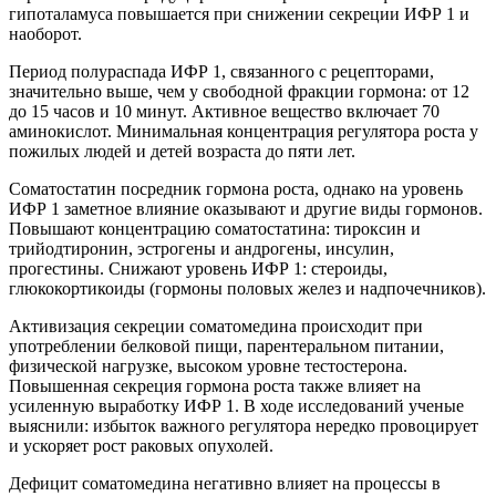
гипоталамуса повышается при снижении секреции ИФР 1 и
наоборот.
Период полураспада ИФР 1, связанного с рецепторами,
значительно выше, чем у свободной фракции гормона: от 12
до 15 часов и 10 минут. Активное вещество включает 70
аминокислот. Минимальная концентрация регулятора роста у
пожилых людей и детей возраста до пяти лет.
Соматостатин посредник гормона роста, однако на уровень
ИФР 1 заметное влияние оказывают и другие виды гормонов.
Повышают концентрацию соматостатина: тироксин и
трийодтиронин, эстрогены и андрогены, инсулин,
прогестины. Снижают уровень ИФР 1: стероиды,
глюкокортикоиды (гормоны половых желез и надпочечников).
Активизация секреции соматомедина происходит при
употреблении белковой пищи, парентеральном питании,
физической нагрузке, высоком уровне тестостерона.
Повышенная секреция гормона роста также влияет на
усиленную выработку ИФР 1. В ходе исследований ученые
выяснили: избыток важного регулятора нередко провоцирует
и ускоряет рост раковых опухолей.
Дефицит соматомедина негативно влияет на процессы в