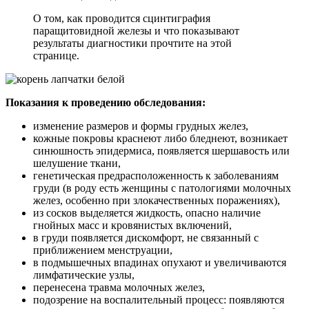
О том, как проводится сцинтиграфия
паращитовидной железы и что показывают
результаты диагностики прочтите на этой
странице.
Показания к проведению обследования:
изменение размеров и формы грудных желез,
кожные покровы краснеют либо бледнеют, возникает
синюшность эпидермиса, появляется шершавость или
шелушение ткани,
генетическая предрасположенность к заболеваниям
груди (в роду есть женщины с патологиями молочных
желез, особенно при злокачественных поражениях),
из сосков выделяется жидкость, опасно наличие
гнойных масс и кровянистых включений,
в груди появляется дискомфорт, не связанный с
приближением менструации,
в подмышечных впадинах опухают и увеличиваются
лимфатические узлы,
перенесена травма молочных желез,
подозрение на воспалительный процесс: появляются