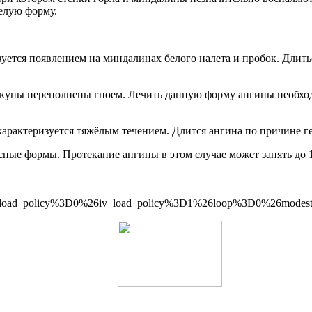
желую форму.
зуется появлением на миндалинах белого налета и пробок. Длит
лакуны переполнены гноем. Лечить данную форму ангины необх
 характеризуется тяжёлым течением. Длится ангина по причине г
ные формы. Протекание ангины в этом случае может занять до 1
oad_policy%3D0%26iv_load_policy%3D1%26loop%3D0%26modes