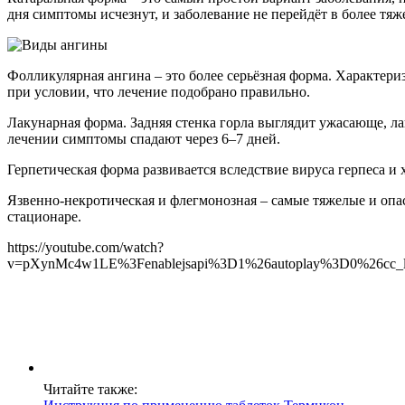
дня симптомы исчезнут, и заболевание не перейдёт в более тя
Фолликулярная ангина – это более серьёзная форма. Характери
при условии, что лечение подобрано правильно.
Лакунарная форма. Задняя стенка горла выглядит ужасающе, 
лечении симптомы спадают через 6–7 дней.
Герпетическая форма развивается вследствие вируса герпеса и
Язвенно-некротическая и флегмонозная – самые тяжелые и опас
стационаре.
https://youtube.com/watch?
v=pXynMc4w1LE%3Fenablejsapi%3D1%26autoplay%3D0%26cc_l
Читайте также: