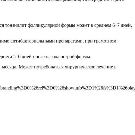
ься тонзиллит фолликулярной формы может в среднем 6–7 дней,
одимо антибактериальными препаратами, при грамотном
ерпеса 5–6 дней после начала острой формы.
 месяца. Может потребоваться хирургическое лечение в
tbranding%3D0%26rel%3D0%26showinfo%3D1%26fs%3D1%26play