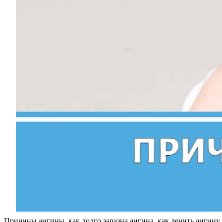
Причины ангины, как долго заразна ангина, как лечить ангину