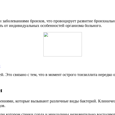
 заболеваниями бронхов, что провоцирует развитие бронхиальн
сеть от индивидуальных особенностей организма больного.
я
й. Это связано с тем, что в момент острого тонзиллита нередко
н
ниями, которые вызывают различные виды бактерий. Клиническа
ов.
при котором стенки горла и миндалины незначительно воспаляютс