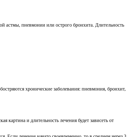
ой астмы, пневмонии или острого бронхита. Длительность
 обостряются хронические заболевания: пневмония, бронхит,
я картина и длительность лечения будет зависеть от
я. Если лечение начато своевременно, то в среднем через 3