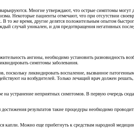
варьируются. Многие утверждают, что острые симптомы могут дл
изма. Некоторые пациенты отмечают, что при отсутствии своев
. В то же время, другие делятся положительным опытом быстро
ждый случай уникален, и для предотвращения негативных посл
жительность ангины, необходимо установить разновидность возб
ликвидировать симптомы заболевания.
ов, поскольку ликвидировать воспаление, вызванное патогенны
ействуют на возбудителей. Только лечащий врач должен решать,
е на устранение неприятных симптомов. В первую очередь сюда
я достижения результатов такие процедуры необходимо проводи
тся капли. Можно еще прибегнуть к средствам народной медици