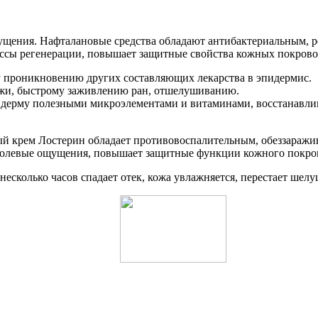
щущения. Нафталановые средства обладают антибактериальным,
ессы регенерации, повышает защитные свойства кожных покрово
 проникновению других составляющих лекарства в эпидермис.
жи, быстрому заживлению ран, отшелушиванию.
ерму полезными микроэлементами и витаминами, восстанавлив
ый крем Лостерин обладает противовоспалительным, обеззара
 болевые ощущения, повышает защитные функции кожного покро
несколько часов спадает отек, кожа увлажняется, перестает шелу