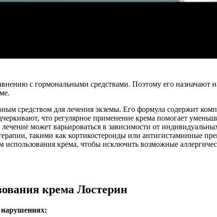
авнению с гормональными средствами. Поэтому его назначают на
ме.
вным средством для лечения экземы. Его формула содержит ко
еркивают, что регулярное применение крема помогает уменьшить
а лечение может варьироваться в зависимости от индивидуальны
терапии, такими как кортикостероиды или антигистаминные пре
лом использования крема, чтобы исключить возможные аллергич
зования крема Лостерин
 нарушениях: