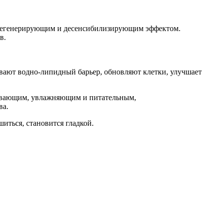
 регенерирующим и десенсибилизирующим эффектом.
в.
ают водно-липидный барьер, обновляют клетки, улучшает
живающим, увлажняющим и питательным,
ва.
шиться, становится гладкой.