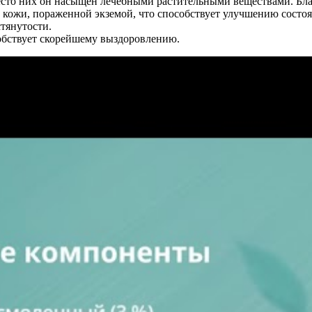
есто них он насыщен лечебными растительными веществами. Бл
 кожи, пораженной экземой, что способствует улучшению состоя
стянутости.
собствует скорейшему выздоровлению.