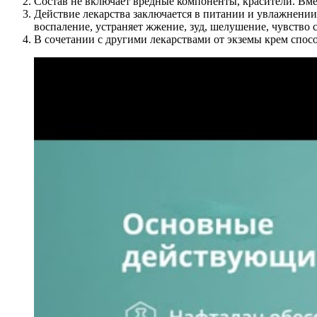
Состав не включает вредные компоненты, красители. Вм
Действие лекарства заключается в питании и увлажнении
воспаление, устраняет жжение, зуд, шелушение, чувство 
В сочетании с другими лекарствами от экземы крем спо