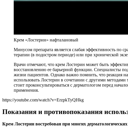
Крем «Лостерин» нафталановый
Минусом препарата является слабая эффективность по ср
терапии (в подостром периоде) или при хронической экзе
Врачи отмечают, что крем Лостерин может быть эффекти
восстановлению ее барьерной функции. Специалисты подч
жизни пациентов. Однако важно помнить, что реакция н
использовать Лостерин в сочетании с другими методами 
стоит проконсультироваться с дерматологом перед нача
применения.
https://youtube.com/watch?v=ErzpkTyQHkg
Показания и противопоказания исполь
Крем Лостерин востребован при многих дерматологических