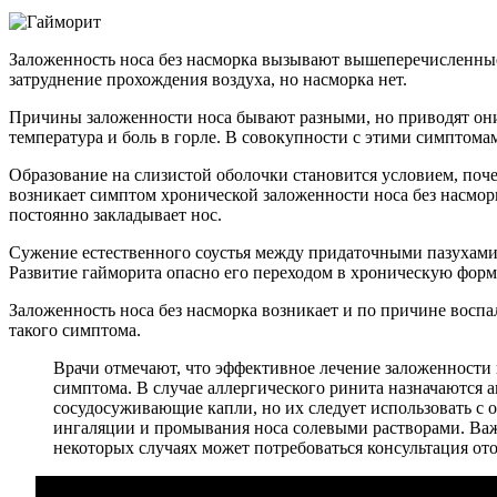
Заложенность носа без насморка вызывают вышеперечисленные
затруднение прохождения воздуха, но насморка нет.
Причины заложенности носа бывают разными, но приводят он
температура и боль в горле. В совокупности с этими симптома
Образование на слизистой оболочки становится условием, поч
возникает симптом хронической заложенности носа без насморк
постоянно закладывает нос.
Сужение естественного соустья между придаточными пазухами 
Развитие гайморита опасно его переходом в хроническую форм
Заложенность носа без насморка возникает и по причине воспа
такого симптома.
Врачи отмечают, что эффективное лечение заложенности 
симптома. В случае аллергического ринита назначаются
сосудосуживающие капли, но их следует использовать с 
ингаляции и промывания носа солевыми растворами. Важ
некоторых случаях может потребоваться консультация от