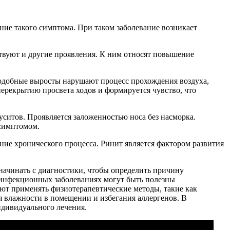
ие такого симптома. При таком заболевание возникает
вуют и другие проявления. К ним относят повышение
Подобные выросты нарушают процесс прохождения воздуха,
перекрытию просвета ходов и формируется чувство, что
ситов. Проявляется заложенностью носа без насморка.
 симптомом.
ние хронического процесса. Ринит является фактором развития
начинать с диагностики, чтобы определить причину
 инфекционных заболеваниях могут быть полезны
уют применять физиотерапевтические методы, такие как
 влажности в помещении и избегания аллергенов. В
ндивидуального лечения.