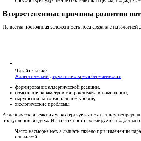
способствует улучшению состояния. В целом, подход к л
Второстепенные причины развития па
Не всегда постоянная заложенность носа связана с патологией
Читайте также:
Аллергический дерматит во время беременности
формирование аллергической реакции,
изменение параметров микроклимата в помещении,
нарушения на гормональном уровне,
экологические проблемы.
Аллергическая реакция характеризуется появлением непрерывн
поступления воздуха. Из-за отечности формируется подобный 
Часто насморка нет, а дышать тяжело при изменении пар
слизистой.