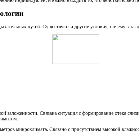
ечению индивидуален, и важно находить то, что действительно п
тологии
 дыхательных путей. Существуют и другие условия, почему закла
ой заложенности. Связана ситуация с формирование отека слизи
симптом.
аметров микроклимата. Связано с присутствием высокой влажност