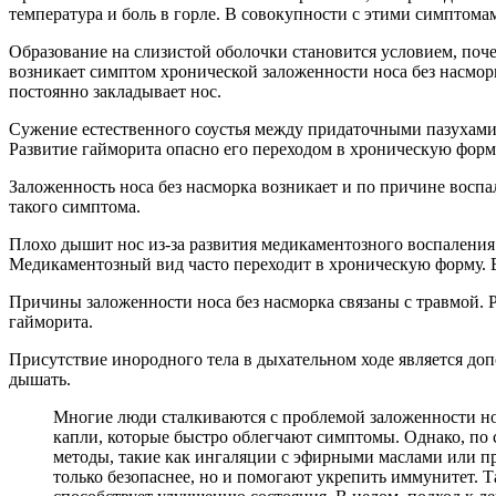
температура и боль в горле. В совокупности с этими симптома
Образование на слизистой оболочки становится условием, поч
возникает симптом хронической заложенности носа без насморк
постоянно закладывает нос.
Сужение естественного соустья между придаточными пазухами 
Развитие гайморита опасно его переходом в хроническую форм
Заложенность носа без насморка возникает и по причине воспа
такого симптома.
Плохо дышит нос из-за развития медикаментозного воспалени
Медикаментозный вид часто переходит в хроническую форму. 
Причины заложенности носа без насморка связаны с травмой. Р
гайморита.
Присутствие инородного тела в дыхательном ходе является д
дышать.
Многие люди сталкиваются с проблемой заложенности нос
капли, которые быстро облегчают симптомы. Однако, по 
методы, такие как ингаляции с эфирными маслами или пр
только безопаснее, но и помогают укрепить иммунитет. 