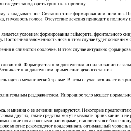
ми следует заподозрить грипп как причину.
ему закладывает нос. Связанно это с формированием полипов. 
а, гнусавость голоса. Отсутствие лечения приводит к полному 
является условием формирования гайморита, фронтального сину
у. Постоянная заложенность носа в этом случае будет основным
ления в слизистой оболочке. В этом случае актуально формирова
я слизистой. Формируется при длительном использовании назал
Возникает при длительном применении деконгестантов.
ечь идет о механической травме. В этом случае возникает искр
ополнительным раздражителем. Инородное тело мешает нормаль
а, и мнения о ее лечении варьируются. Некоторые предпочитают
словам других, такие средства могут вызывать привыкание и не 
омывание носа солевыми растворами, становятся все более поп
Также многие рекомендуют поддерживать оптимальный уровень в