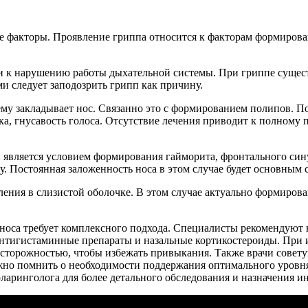
 факторы. Проявление гриппа относится к факторам формирован
и к нарушению работы дыхательной системы. При гриппе сущест
ми следует заподозрить грипп как причину.
ему закладывает нос. Связанно это с формированием полипов. 
а, гнусавость голоса. Отсутствие лечения приводит к полному 
является условием формирования гайморита, фронтального сину
у. Постоянная заложенность носа в этом случае будет основным
ления в слизистой оболочке. В этом случае актуально формирова
носа требует комплексного подхода. Специалисты рекомендуют 
 антигистаминные препараты и назальные кортикостероиды. При
осторожностью, чтобы избежать привыкания. Также врачи совет
но помнить о необходимости поддержания оптимального уровня
оларинголога для более детального обследования и назначения и