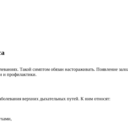
са
олеваниях. Такой симптом обязан настораживать. Появление зал
и и профилактики.
болевания верхних дыхательных путей. К ним относят:
ухами,