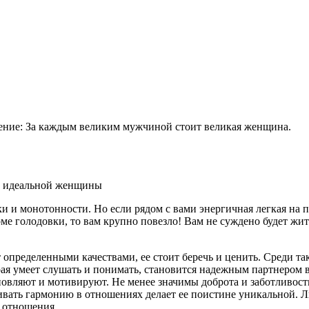
жение: За каждым великим мужчиной стоит великая женщина.
уки и монотонности. Но если рядом с вами энергичная легкая на 
ме голодовки, то вам крупно повезло! Вам не суждено будет жит
определенными качествами, ее стоит беречь и ценить. Среди та
рая умеет слушать и понимать, становится надежным партнером
хновляют и мотивируют. Не менее значимы доброта и заботливост
ать гармонию в отношениях делает ее поистине уникальной. Люд
 отношения.