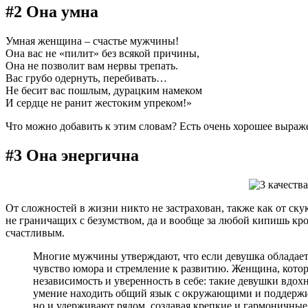
#2 Она умна
Умная женщина – счастье мужчины!
Она вас не «пилит» без всякой причины,
Она не позволит вам нервы трепать.
Вас грубо одернуть, перебивать…
Не бесит вас пошлым, дурацким намеком
И сердце не ранит жестоким упреком!»
Что можно добавить к этим словам? Есть очень хорошее выра
#3 Она энергична
От сложностей в жизни никто не застрахован, также как от ск
не граничащих с безумством, да и вообще за любой кипишь кро
счастливым.
Многие мужчины утверждают, что если девушка обладает 
чувство юмора и стремление к развитию. Женщина, кото
независимость и уверенность в себе: такие девушки вдо
умение находить общий язык с окружающими и поддержив
но и удерживают рядом, создавая крепкие и гармоничные