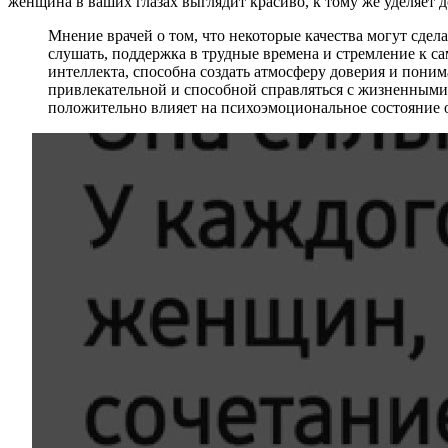
женщина в ваших глазах выглядит красиво, к тому же уделяет 
Мнение врачей о том, что некоторые качества могут сдел
слушать, поддержка в трудные времена и стремление к 
интеллекта, способна создать атмосферу доверия и поним
привлекательной и способной справляться с жизненными т
положительно влияет на психоэмоциональное состояние обо