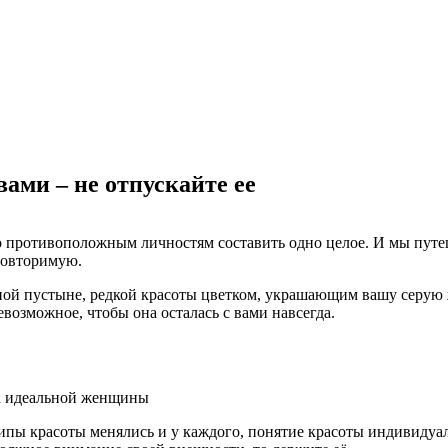
вами – не отпускайте ее
о противоположным личностям составить одно целое. И мы путе
повторимую.
ной пустыне, редкой красоты цветком, украшающим вашу серую жи
евозможное, чтобы она осталась с вами навсегда.
ипы красоты менялись и у каждого, понятие красоты индивидуаль