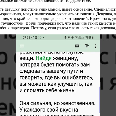
должное внимание своей внешности, то держите её.
ать девушку поистине уникальной, имеет основание. Специалисты
саморазвитию, могут значительно укрепить отношения. Девушка
ания, что крайне важно для здоровых отношений. Кроме того, ув
рудностями. Врачи подчеркивают, что наличие таких качеств не
их партнеров. Поэтому, если рядом с вами есть такая девушка, с