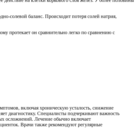
 действие на клетки коркового слоя желез. У более половины
дно-солевой баланс. Происходит потеря солей натрия,
ому протекает он сравнительно легко по сравнению с
имптомов, включая хроническую усталость, снижение
дняет диагностику. Специалисты подчеркивают важность
зных осложнений. Лечение обычно включает
ациенток. Врачи также рекомендуют регулярные