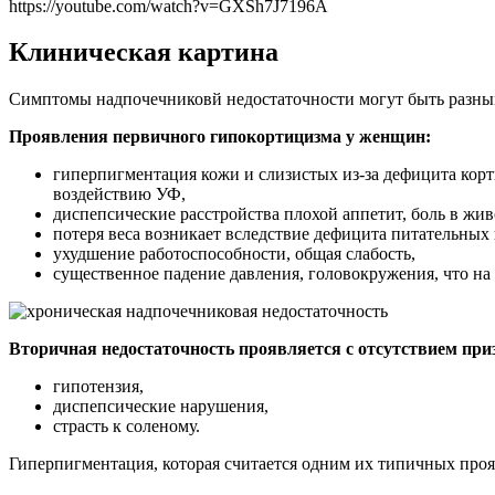
https://youtube.com/watch?v=GXSh7J7196A
Клиническая картина
Симптомы надпочечниковй недостаточности могут быть разным
Проявления первичного гипокортицизма у женщин:
гиперпигментация кожи и слизистых из-за дефицита кор
воздействию УФ,
диспепсические расстройства плохой аппетит, боль в жив
потеря веса возникает вследствие дефицита питательных
ухудшение работоспособности, общая слабость,
существенное падение давления, головокружения, что на
Вторичная недостаточность проявляется с отсутствием при
гипотензия,
диспепсические нарушения,
страсть к соленому.
Гиперпигментация, которая считается одним их типичных про