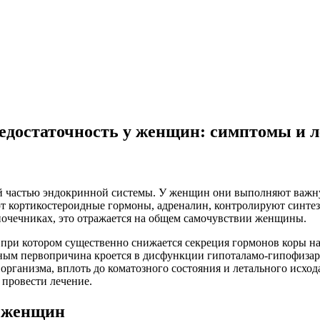
едостаточность у женщин: симптомы и л
й частью эндокринной системы. У женщин они выполняют важну
 кортикостероидные гормоны, адреналин, контролируют синтез
очечниках, это отражается на общем самочувствии женщины.
, при котором существенно снижается секреция гормонов коры 
чным первопричина кроется в дисфункции гипоталамо-гипофиза
организма, вплоть до коматозного состояния и летального исхо
 провести лечение.
у женщин