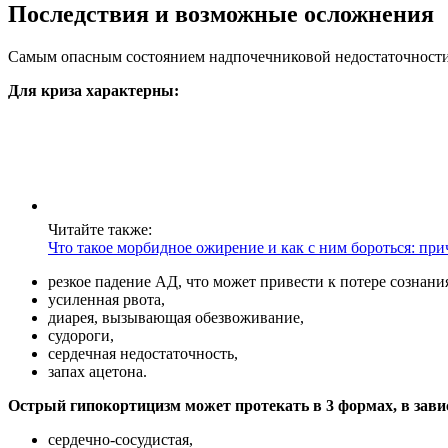
Последствия и возможные осложнения
Самым опасным состоянием надпочечниковой недостаточности
Для криза характерны:
Читайте также:
Что такое морбидное ожирение и как с ним бороться: пр
резкое падение АД, что может привести к потере сознани
усиленная рвота,
диарея, вызывающая обезвоживание,
судороги,
сердечная недостаточность,
запах ацетона.
Острый гипокортицизм может протекать в 3 формах, в зав
сердечно-сосудистая,