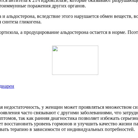
я антитела к 21-гидроксилазе, которые оказывают разрушающее
тоиммунные поражения других органов.
и альдостерона, вследствие этого нарушается обмен веществ, во
 синтеза гликогена.
ртизола, а продуцирование альдостерона остается в норме. Поэт
 диареи
ая недостаточность, у женщин может проявляться множеством с
оявления часто связывают с другими заболеваниями, что затру
птомов, так как ранняя диагностика позволяет избежать серье
ет восстановить уровень гормонов и улучшить качество жизни п
овать терапию в зависимости от индивидуальных потребностей.