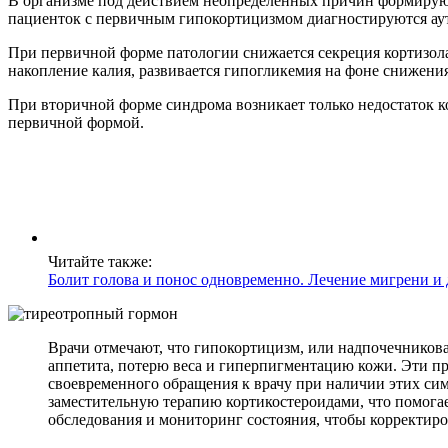
В организме под действием неопределенных причин формируютс
пациенток с первичным гипокортицизмом диагностируются ау
При первичной форме патологии снижается секреция кортизола 
накопление калия, развивается гипогликемия на фоне снижения
При вторичной форме синдрома возникает только недостаток ко
первичной формой.
Читайте также:
Болит голова и понос одновременно. Лечение мигрени и
Врачи отмечают, что гипокортицизм, или надпочечников
аппетита, потерю веса и гиперпигментацию кожи. Эти пр
своевременного обращения к врачу при наличии этих сим
заместительную терапию кортикостероидами, что помога
обследования и мониторинг состояния, чтобы корректир