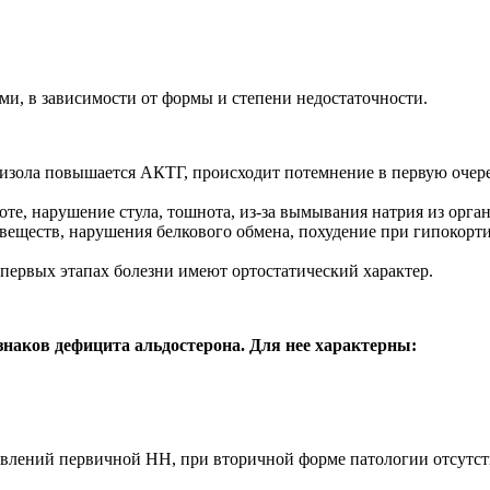
и, в зависимости от формы и степени недостаточности.
тизола повышается АКТГ, происходит потемнение в первую очере
оте, нарушение стула, тошнота, из-за вымывания натрия из орга
 веществ, нарушения белкового обмена, похудение при гипокор
 первых этапах болезни имеют ортостатический характер.
знаков дефицита альдостерона. Для нее характерны:
явлений первичной НН, при вторичной форме патологии отсутст