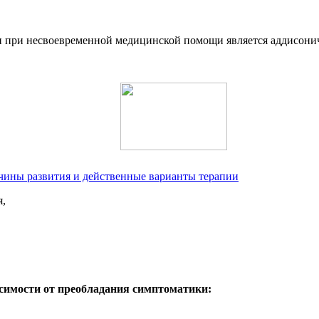
 при несвоевременной медицинской помощи является аддисони
ичины развития и действенные варианты терапии
я,
исимости от преобладания симптоматики: