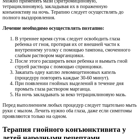
Можно применять мази (эритромициновую,
тетрациклиновую), закладывая их в пораженную
конъюнктиву на ночь. Терапию следует осуществлять до
полного выздоровления.
Лечение необходимо осуществлять поэтапно:
В утреннее время суток следует освободить глаза
ребенка от гноя, протирая их от внешней части к
внутреннему уголку с помощью тампона, смоченного
слабым раствором марганцовки.
После этого расширить веки ребенка и вымыть гной
струей раствора с помощью спринцовки.
Закапать одну каплю левомицетиновых капель
(процедуру повторять каждые 30-60 минут).
При появлении гнойных выделений в течение дня
промыть глаза раствором марганца.
На ночь закладывать за веко тетрациклиновую мазь.
Перед выполнением любых процедур следует тщательно мыть
руки с мылом. Лечить нужно оба глаза, даже если симптомы
проявляются только на одном.
Терапия гнойного конъюнктивита у
детей народными рецептами