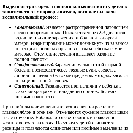
Выделяют три формы гнойного конъюнктивита у детей в
зависимости от микроорганизмов, которые вызвали
воспалительный процесс:
Гонококковый.
Является распространенной патологией
среди новорожденных. Появляется через 2-3 дня после
родов по причине заражения от больной гонореей
матери. Инфицирование может возникнуть из-за заноса
инфекции с половых органов на глаза ребенка самой
матерью. Отсутствие лечения вызывает развитие
полной слепоты.
Стафилококковый.
Заражение малыша этой формой
болезни происходит через грязные руки, средства
личной гигиены и бытовые предметы, которых касался
инфицированный человек.
Синегнойный.
Развивается при наличии у ребенка в
глазах микротравм и попадании соринок. Болезнь
поражает один глаз.
При гнойном конъюнктивите возникают покраснение
глазных яблок и отек век. Отмечаются сужение глазной щели
и слезотечение. Наблюдаются светобоязнь и появление
желтых корочек на веках. По утрам у детей слипаются
ресницы и появляются слизистые или гнойные выделения из