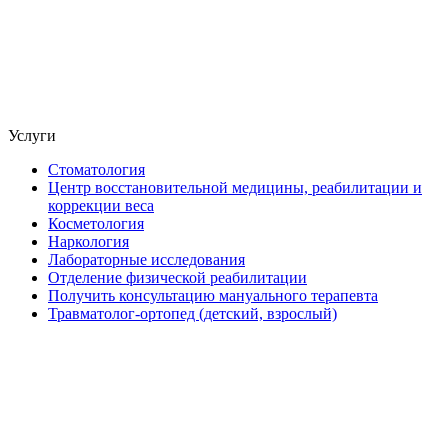
Услуги
Стоматология
Центр восстановительной медицины, реабилитации и
коррекции веса
Косметология
Наркология
Лабораторные исследования
Отделение физической реабилитации
Получить консультацию мануального терапевта
Травматолог-ортопед (детский, взрослый)