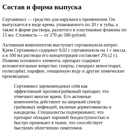
Состав и форма выпуска
Сертамикол — средство для наружного применения. Он
выпускается в виде крема, упакованного по 20 г в тубы, а
также в форме раствора, разлитого в пластиковые флаконы по
15 мл. Стоимость — от 270 до 500 рублей.
Активным компонентом выступает сертаконазола нитрат.
Крем Сертамикол содержит 0,02 г сертаконазола на 1 г массы,
а в 100 мл раствора его концентрация составляет 2% (2 г).
Помимо основного элемента, препарат содержит
вспомогательные вещества: спирты, глицерил моностеарат,
полисорбат, парафин, очищенную воду и другие химические
производные.
Сертамикол зарекомендовал себя как
эффективный противогрибковый препарат, что
отмечают многие врачи. Его активные
компоненты действуют на широкий спектр
грибковых инфекций, включая дерматомикозы и
кандидозы. Специалисты подчеркивают, что
препарат обладает хорошей биодоступностью и
быстро проникает в ткани, что способствует
быстрому облегчению симптомов.