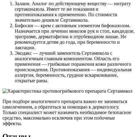
Залаин. Аналог по действующему веществу — нитрату
сертаконазола. Имеет те же показания и
противопоказания к применению. По стоимости
значительно дешевле Сертамикола.
Бифосин — крем с активным элементом бифоназолом.
Назначается при лечении микозов рук и стоп, кандидозе,
эритразме, дерматофитии и отрубевидном лишае. Не
рекомендуется детям до года, при беременности и
лактации.
Экодакс — лучший заменитель Сертамикола с
аналогичным главным компонентом. Область его
применения — грибковые поражения кожи различного
происхождения. Противопоказания — индивидуальная
аллергия, беременность, грудное вскармливание,
открытые раны.
При подборе аналогичного препарата важно не заниматься
самолечением, а обратиться за помощью к дерматологу.
Только специалист может назначить необходимое безопасное
средство, максимально исключив при этом побочные
эффекты.
Отзывы