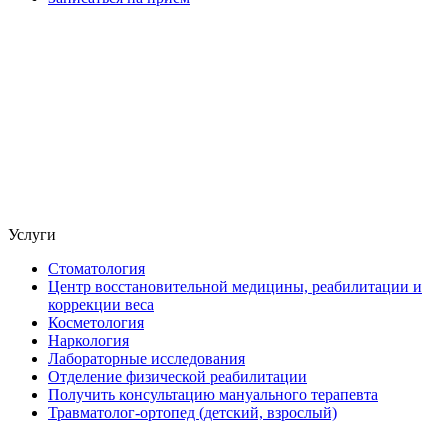
Услуги
Стоматология
Центр восстановительной медицины, реабилитации и
коррекции веса
Косметология
Наркология
Лабораторные исследования
Отделение физической реабилитации
Получить консультацию мануального терапевта
Травматолог-ортопед (детский, взрослый)