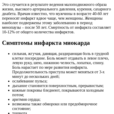
Это случается в результате ведения малоподвижного образа
жизни, высокого артериального давления, курения, сахарного
диабета. Врачам известно, что мужчины в возрасте 40-60 лет
переносят инфаркт вдвое чаще, чем женщины. Женщины
наиболее подвержены этому заболеванию в период
менопаузы – после 50 лет. Смертность от инфаркта составляет
10-12% от общего количества инфарктов.
Симптомы инфаркта миокарда
сильная, жгучая, давящая, раздирающая боль в грудной
клетке посередине. Боль может отдавать в левое плечо,
левую руку, шею, нижнюю челюсть, лопатки, спину.
Боль нарастает по мере развития инфаркта.
Продолжительность приступа может меняться от 3-х
минут до нескольких дней;
ослабевание пульса;
дыхание становится поверхностным, прерывистым;
кожные покровы бледнеют, покрываются холодным
потом;
аритмия сердца;
возможны также обмороки или предобморочное
состояние;
тошнота.