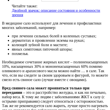
Читайте также:
Двойной зрачок: описание состояния и особенности
зрения
В медицине сало используют для лечения и профилактики
многих заболеваний, например:
при лечении сильных болей в коленных суставах;
дерматитах и проявлении экземы на руках;
колющей зубной боли и мастите;
явных симптомах пяточной шпоры;
похмелья.
Необходимое сочетание жирных кислот – полиненасыщенных
10%, насыщенных 30% и мононенасыщенных 60% помимо
оливкового и арахисового масла можно найти … в сале. Так
что, если вы следите за своим здоровьем и фигурой, то можете
смело есть свиное сало (лучше вместе с овощами).
Вред свиного сала может проявиться только при
переедании
– это и расстройство желудка, и как ни печально,
набор веса. К тому же людям с заболеваниями ЖКТ к салу (с
острыми приправами) следует относиться с осторожностью.
Так же не рекомендуется сало жарить, лучше просто нагревать