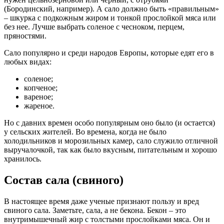
(Бородинский, например). А сало должно быть «правильным»
– шкурка с подкожным жиром и тонкой прослойкой мяса или
без нее. Лучше выбрать соленое с чесноком, перцем,
пряностями.
Сало популярно и среди народов Европы, которые едят его в
любых видах:
соленое;
копченое;
вареное;
жареное.
Но с давних времен особо популярным оно было (и остается)
у сельских жителей. Во времена, когда не было
холодильников и морозильных камер, сало служило отличной
выручалочкой, так как было вкусным, питательным и хорошо
хранилось.
Состав сала (свиного)
В настоящее время даже ученые признают пользу и вред
свиного сала. Заметьте, сала, а не бекона. Бекон – это
внутримышечный жир с толстыми прослойками мяса. Он и