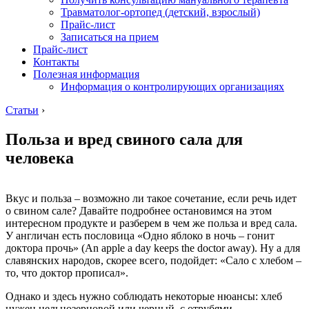
Травматолог-ортопед (детский, взрослый)
Прайс-лист
Записаться на прием
Прайс-лист
Контакты
Полезная информация
Информация о контролирующих организациях
Статьи
›
Польза и вред свиного сала для
человека
Вкус и польза – возможно ли такое сочетание, если речь идет
о свином сале? Давайте подробнее остановимся на этом
интересном продукте и разберем в чем же польза и вред сала.
У англичан есть пословица «Одно яблоко в ночь – гонит
доктора прочь» (An apple a day keeps the doctor away). Ну а для
славянских народов, скорее всего, подойдет: «Сало с хлебом –
то, что доктор прописал».
Однако и здесь нужно соблюдать некоторые нюансы: хлеб
нужен цельнозерновой или черный, с отрубями