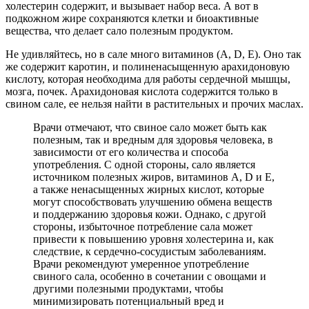
холестерин содержит, и вызывает набор веса. А вот в
подкожном жире сохраняются клетки и биоактивные
вещества, что делает сало полезным продуктом.
Не удивляйтесь, но в сале много витаминов (А, D, E). Оно так
же содержит каротин, и полиненасыщенную арахидоновую
кислоту, которая необходима для работы сердечной мышцы,
мозга, почек. Арахидоновая кислота содержится только в
свином сале, ее нельзя найти в растительных и прочих маслах.
Врачи отмечают, что свиное сало может быть как
полезным, так и вредным для здоровья человека, в
зависимости от его количества и способа
употребления. С одной стороны, сало является
источником полезных жиров, витаминов A, D и E,
а также ненасыщенных жирных кислот, которые
могут способствовать улучшению обмена веществ
и поддержанию здоровья кожи. Однако, с другой
стороны, избыточное потребление сала может
привести к повышению уровня холестерина и, как
следствие, к сердечно-сосудистым заболеваниям.
Врачи рекомендуют умеренное употребление
свиного сала, особенно в сочетании с овощами и
другими полезными продуктами, чтобы
минимизировать потенциальный вред и