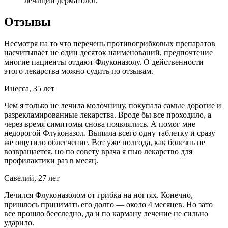
лечащий дерматолог.
Отзывы
Несмотря на то что перечень противогрибковых препаратов
насчитывает не один десяток наименований, предпочтение
многие пациенты отдают Флуконазолу. О действенности
этого лекарства можно судить по отзывам.
Инесса, 35 лет
Чем я только не лечила молочницу, покупала самые дорогие и
разрекламированные лекарства. Вроде бы все проходило, а
через время симптомы снова появлялись. А помог мне
недорогой Флуконазол. Выпила всего одну таблетку и сразу
же ощутило облегчение. Вот уже полгода, как болезнь не
возвращается, но по совету врача я пью лекарство для
профилактики раз в месяц.
Савелий, 27 лет
Лечился Флуконазолом от грибка на ногтях. Конечно,
пришлось принимать его долго — около 4 месяцев. Но зато
все прошло бесследно, да и по карману лечение не сильно
ударило.