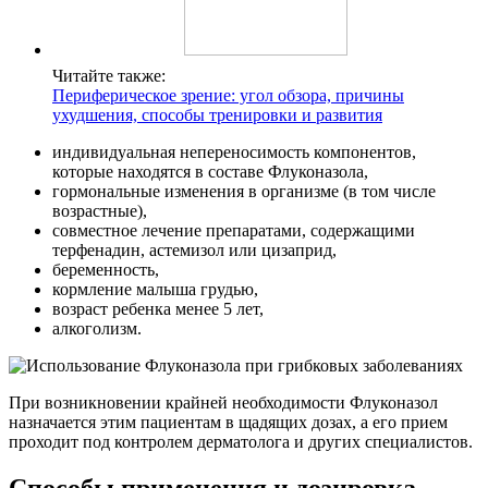
Читайте также:
Периферическое зрение: угол обзора, причины
ухудшения, способы тренировки и развития
индивидуальная непереносимость компонентов,
которые находятся в составе Флуконазола,
гормональные изменения в организме (в том числе
возрастные),
совместное лечение препаратами, содержащими
терфенадин, астемизол или цизаприд,
беременность,
кормление малыша грудью,
возраст ребенка менее 5 лет,
алкоголизм.
При возникновении крайней необходимости Флуконазол
назначается этим пациентам в щадящих дозах, а его прием
проходит под контролем дерматолога и других специалистов.
Способы применения и дозировка