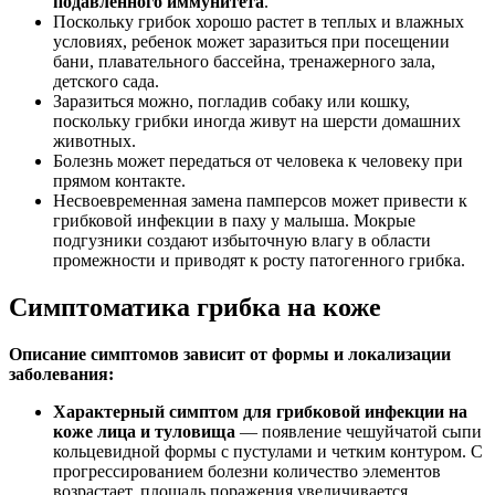
подавленного иммунитета
.
Поскольку грибок хорошо растет в теплых и влажных
условиях, ребенок может заразиться при посещении
бани, плавательного бассейна, тренажерного зала,
детского сада.
Заразиться можно, погладив собаку или кошку,
поскольку грибки иногда живут на шерсти домашних
животных.
Болезнь может передаться от человека к человеку при
прямом контакте.
Несвоевременная замена памперсов может привести к
грибковой инфекции в паху у малыша. Мокрые
подгузники создают избыточную влагу в области
промежности и приводят к росту патогенного грибка.
Симптоматика грибка на коже
Описание симптомов зависит от формы и локализации
заболевания:
Характерный симптом для грибковой инфекции на
коже лица и туловища
— появление чешуйчатой сыпи
кольцевидной формы с пустулами и четким контуром. С
прогрессированием болезни количество элементов
возрастает, площадь поражения увеличивается.