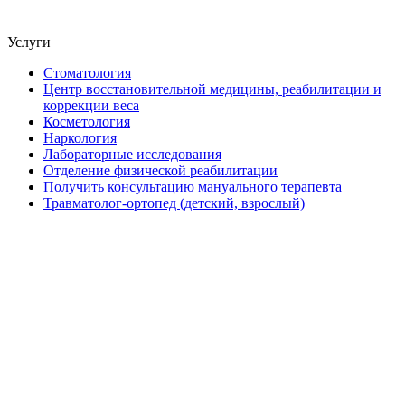
Услуги
Стоматология
Центр восстановительной медицины, реабилитации и
коррекции веса
Косметология
Наркология
Лабораторные исследования
Отделение физической реабилитации
Получить консультацию мануального терапевта
Травматолог-ортопед (детский, взрослый)