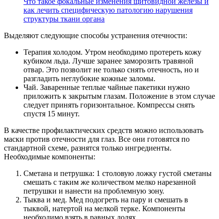
Что такое фокальные изменения щитовидной железы и
как лечить специфическую патологию нарушения
структуры ткани органа
Выделяют следующие способы устранения отечности:
Терапия холодом. Утром необходимо протереть кожу
кубиком льда. Лучше заранее заморозить травяной
отвар. Это позволит не только снять отечность, но и
разгладить неглубокие кожные заломы.
Чай. Заваренные теплые чайные пакетики нужно
приложить к закрытым глазам. Положение в этом случае
следует принять горизонтальное. Компрессы снять
спустя 15 минут.
В качестве профилактических средств можно использовать
маски против отечности для глаз. Все они готовятся по
стандартной схеме, разнятся только ингредиенты.
Необходимые компоненты:
Сметана и петрушка: 1 столовую ложку густой сметаны
смешать с таким же количеством мелко нарезанной
петрушки и нанести на проблемную зону.
Тыква и мед. Мед подогреть на пару и смешать в
тыквой, натертой на мелкой терке. Компоненты
необходимо взять в равных долях.