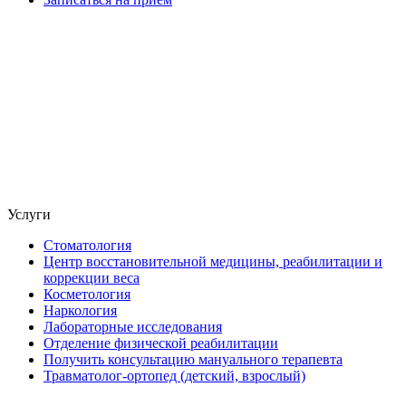
Услуги
Стоматология
Центр восстановительной медицины, реабилитации и
коррекции веса
Косметология
Наркология
Лабораторные исследования
Отделение физической реабилитации
Получить консультацию мануального терапевта
Травматолог-ортопед (детский, взрослый)