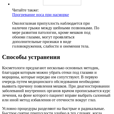
Читайте также:
Прогревание носа при насморке
Окологлазная припухлость наблюдается при
наличии грыжи между шейными позвонками. По
мере развития патологии, кроме мешков под
обоими глазами, могут проявляться
дополнительные признаки в виде
головокружения, слабости и онемения тела.
Способы устранения
Косметологи предлагают несколько основных методик,
благодаря которым можно убрать отеки под глазами и
морщины, которые нередко им сопутствуют. В первую
очередь путем медицинского обследования необходимо
выявить причину появления мешков. При диагностировании
заболеваний внутренних органов врачом прописывается курс
лечения, на фоне которого пациент вправе выбрать салонный
или иной метод избавления от отечности вокруг глаз.
Условно процедуры разделяют на быстрые и радикальные.
Быстрое снятие припухлости удобно в тех случаях, когда