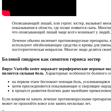
Опоясывающий лишай, или герпес зостер, вызывает множ
покалывания в области, где позже появится сыпь. Многи
что опоясывающий лишай чаще всего возникает у людей, 
Лечение обычно включает противовирусные препараты, к
используют обезболивающие средства и кремы для уменьш
постгерпетическая невралгия. Многие люди делятся сво
Болевой синдром как симптом герпеса зостер
Вирус Varicella zoster поражает периферические нервные 
является сильная боль
. Характерные особенности болевого си
на первом этапе беспокоит ноющая боль, усиливающаяся 
затем присоединяются покалывающие и сверлящие ощущ
в процессе развития болезни даже малейшие прикоснове
Если вовремя не начать лечение противовирусными препаратами
может не произойти вовсе или занять несколько лет.