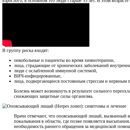
взрослого, в основном это люди старше 55 лет. В этом возраст
В группу риска входят:
онкобольные и пациенты во время химиотерапии,
лица, страдающие от хронических заболеваний внутренн
люди с ослабленной иммунной системой,
ВИЧ-инфицированные,
лица, подвергающиеся постоянным стрессам и нервным п
Болезнь может возникнуть в результате сильного переохл
снижающих защитные силы организма.
Врачи отмечают, что опоясывающий лишай, вызванный в
покалывания в области, где позже появляется высыпания.
необходимость раннего обращения за медицинской помощ