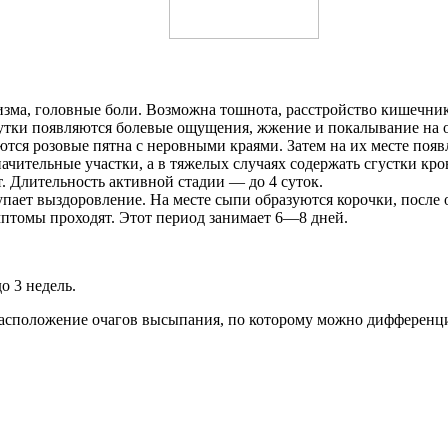
низма, головные боли. Возможна тошнота, расстройство кишечни
тки появляются болевые ощущения, жжение и покалывание на 
ются розовые пятна с неровными краями. Затем на их месте поя
ачительные участки, а в тяжелых случаях содержать сгустки кр
. Длительность активной стадии — до 4 суток.
тупает выздоровление. На месте сыпи образуются корочки, посл
мптомы проходят. Этот период занимает 6—8 дней.
о 3 недель.
расположение очагов высыпания, по которому можно дифферен