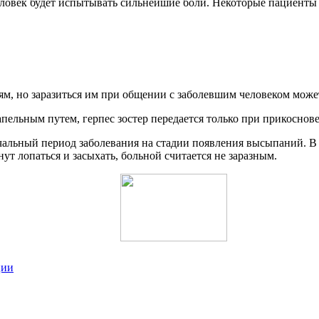
человек будет испытывать сильнейшие боли. Некоторые пациент
 но заразиться им при общении с заболевшим человеком может 
пельным путем, герпес зостер передается только при прикоснове
альный период заболевания на стадии появления высыпаний. В п
ут лопаться и засыхать, больной считается не заразным.
ции