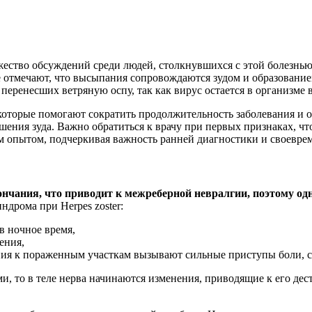
ество обсуждений среди людей, столкнувшихся с этой болезнью
е отмечают, что высыпания сопровождаются зудом и образование
перенесших ветряную оспу, так как вирус остается в организме 
оторые помогают сократить продолжительность заболевания и 
ения зуда. Важно обратиться к врачу при первых признаках, ч
им опытом, подчеркивая важность ранней диагностики и своевре
окончания, что приводит к межреберной невралгии, поэтому 
ндрома при Herpes zoster:
в ночное время,
ения,
ния к пораженным участкам вызывают сильные приступы боли, с
, то в теле нерва начинаются изменения, приводящие к его дес