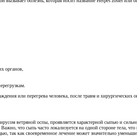
е он вызывает болезнь, которая носит название Herpes zoster ил
их органов,
ерегрузкам.
аждения или перегрева человека, после травм и хирургических 
ирусом ветряной оспы, проявляется характерной сыпью и силь
 Важно, что сыпь часто локализуется на одной стороне тела, чт
ью, так как своевременное лечение может значительно уменьшит