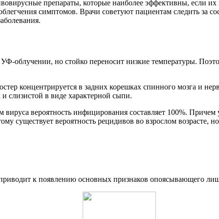
вовирусные препараты, которые наиболее эффективны, если их 
облегчения симптомов. Врачи советуют пациентам следить за с
аболевания.
ном УФ-облучении, но стойко переносит низкие температуры. По
 зостер концентрируется в задних корешках спинного мозга и н
 и слизистой в виде характерной сыпи.
лем вируса вероятность инфицирования составляет 100%. Причем
му существует вероятность рецидивов во взрослом возрасте, но 
ter приводит к появлению основных признаков опоясывающего ли