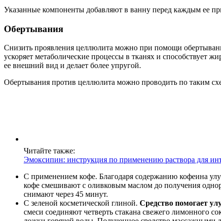
Указанные компоненты добавляют в ванну перед каждым ее при
Обертывания
Снизить проявления целлюлита можно при помощи обертываний
ускоряет метаболические процессы в тканях и способствует ж
ее внешний вид и делает более упругой.
Обертывания против целлюлита можно проводить по таким сх
Читайте также:
Эмоксипин: инструкция по применению раствора для ин
С применением кофе. Благодаря содержанию кофеина улу
кофе смешивают с оливковым маслом до получения однор
снимают через 45 минут.
С зеленой косметической глиной.
Средство помогает ул
смеси соединяют четверть стакана свежего лимонного со
ложки горячей воды. Полученное средство массажными д