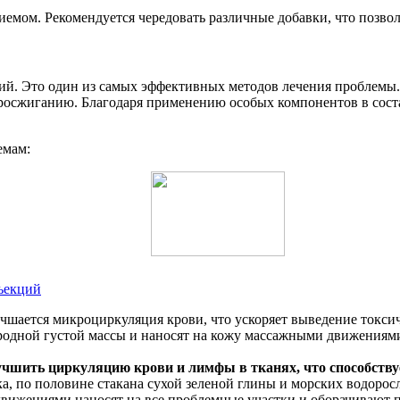
емом. Рекомендуется чередовать различные добавки, что позвол
. Это один из самых эффективных методов лечения проблемы. П
иросжиганию. Благодаря применению особых компонентов в соста
емам:
ъекций
чшается микроциркуляция крови, что ускоряет выведение токси
одной густой массы и наносят на кожу массажными движениями
учшить циркуляцию крови и лимфы в тканях, что способств
ка, по половине стакана сухой зеленой глины и морских водорос
вижениями наносят на все проблемные участки и оборачивают п