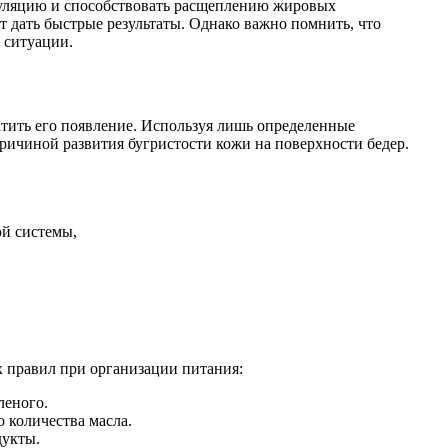
куляцию и способствовать расщеплению жировых
 дать быстрые результаты. Однако важно помнить, что
 ситуации.
атить его появление. Используя лишь определенные
причиной развития бугристости кожи на поверхности бедер.
ой системы,
х правил при организации питания:
леного.
 количества масла.
дукты.