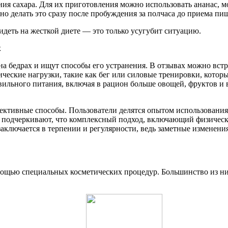
ия сахара. Для их приготовления можно использовать ананас, мо
о делать это сразу после пробуждения за полчаса до приема пи
идеть на жесткой диете — это только усугубит ситуацию.
 бедрах и ищут способы его устранения. В отзывах можно встре
ческие нагрузки, такие как бег или силовые тренировки, кото
льного питания, включая в рацион больше овощей, фруктов и в
ективные способы. Пользователи делятся опытом использования
подчеркивают, что комплексный подход, включающий физическую
заключается в терпении и регулярности, ведь заметные изменени
омощью специальных косметических процедур. Большинство из ни