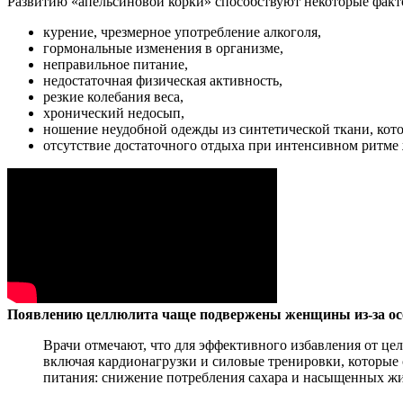
Развитию «апельсиновой корки» способствуют некоторые факт
курение, чрезмерное употребление алкоголя,
гормональные изменения в организме,
неправильное питание,
недостаточная физическая активность,
резкие колебания веса,
хронический недосып,
ношение неудобной одежды из синтетической ткани, кот
отсутствие достаточного отдыха при интенсивном ритме
Появлению целлюлита чаще подвержены женщины из-за осо
Врачи отмечают, что для эффективного избавления от цел
включая кардионагрузки и силовые тренировки, которы
питания: снижение потребления сахара и насыщенных жир