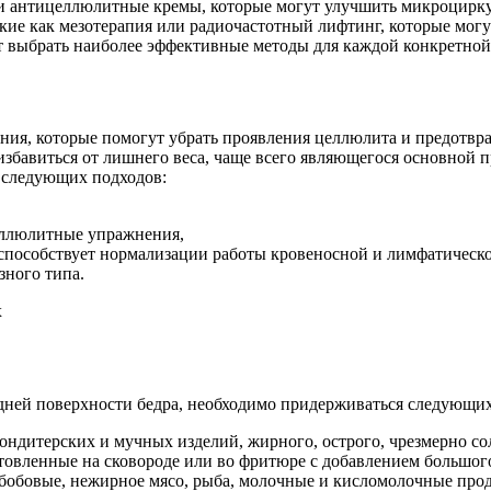
ж и антицеллюлитные кремы, которые могут улучшить микроцир
ие как мезотерапия или радиочастотный лифтинг, которые могут
т выбрать наиболее эффективные методы для каждой конкретной
ения, которые помогут убрать проявления целлюлита и предотвр
 избавиться от лишнего веса, чаще всего являющегося основной 
и следующих подходов:
еллюлитные упражнения,
способствует нормализации работы кровеносной и лимфатическ
зного типа.
едней поверхности бедра, необходимо придерживаться следующи
ондитерских и мучных изделий, жирного, острого, чрезмерно со
товленные на сковороде или во фритюре с добавлением большого
бобовые, нежирное мясо, рыба, молочные и кисломолочные про