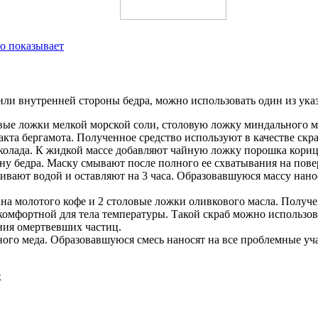
то показывает
или внутренней стороны бедра, можно использовать один из ука
ые ложки мелкой морской соли, столовую ложку миндального мас
кта бергамота. Полученное средство используют в качестве скра
колада. К жидкой массе добавляют чайную ложку порошка кориц
у бедра. Маску смывают после полного ее схватывания на пове
ивают водой и оставляют на 3 часа. Образовавшуюся массу нано
кана молотого кофе и 2 столовые ложки оливкового масла. Получ
мфортной для тела температуры. Такой скраб можно использоват
ения омертвевших частиц.
ого меда. Образовавшуюся смесь наносят на все проблемные уча