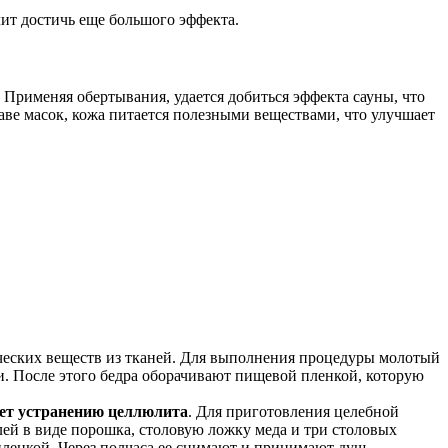
ит достичь еще большого эффекта.
рименяя обертывания, удается добиться эффекта сауны, что
ве масок, кожа питается полезными веществами, что улучшает
ческих веществ из тканей. Для выполнения процедуры молотый
. После этого бедра оборачивают пищевой пленкой, которую
ует устранению целлюлита
. Для приготовления целебной
лей в виде порошка, столовую ложку меда и три столовых
ленкой. Через полчаса ее снимают и принимают душ.