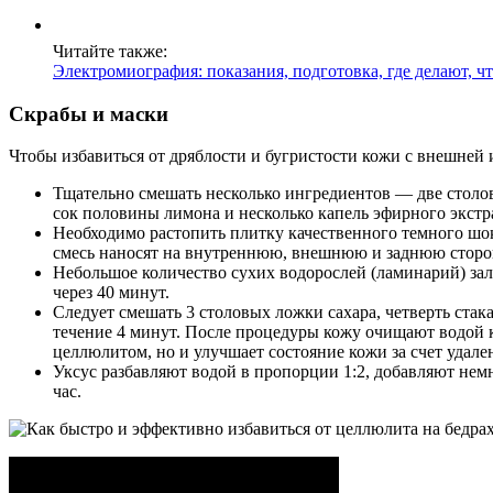
Читайте также:
Электромиография: показания, подготовка, где делают, ч
Скрабы и маски
Чтобы избавиться от дряблости и бугристости кожи с внешней 
Тщательно смешать несколько ингредиентов — две столов
сок половины лимона и несколько капель эфирного экстра
Необходимо растопить плитку качественного темного шо
смесь наносят на внутреннюю, внешнюю и заднюю сторон
Небольшое количество сухих водорослей (ламинарий) зал
через 40 минут.
Следует смешать 3 столовых ложки сахара, четверть ста
течение 4 минут. После процедуры кожу очищают водой ко
целлюлитом, но и улучшает состояние кожи за счет удал
Уксус разбавляют водой в пропорции 1:2, добавляют немн
час.