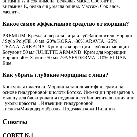
витамин А и сок лимона. Белковая маска. Состоит из
витамина Е, белка яиц, масла оливы. Массаж. Сок алоэ.
«аевит».
Какое самое эффективное средство от морщин?
PREMIUM. Крем-филлер для лица и губ Заполнитель морщин
/ Stylo PolyFill 10 мл -20% KORA. -30% ARAVIA. -25%
TEANA. ARKADIA. Крем для коррекции глубоких морщин
Ботулонг 50 мл JULIETTE ARMAND. Крем для коррекции
морщин 40+ Хронос 50 мл -5% SESDERMA. -10% ELDAN.
Ещё
Как убрать глубокие морщины с лица?
Контурная пластика. Морщины заполняют филлерами на
основе гиалуроновой кислотыБотокс. Инъекции препаратов в
мышцу для блокирования подвижностиБиоревитализация или
«уколы красоты». Инъекции гиалуроновой
кислотыМикродермабразия. Подтяжка кожиПилинги.
Советы
СОВЕТ №1