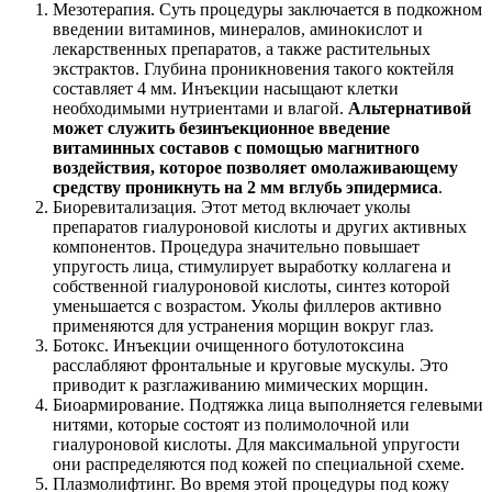
Мезотерапия. Суть процедуры заключается в подкожном
введении витаминов, минералов, аминокислот и
лекарственных препаратов, а также растительных
экстрактов. Глубина проникновения такого коктейля
составляет 4 мм. Инъекции насыщают клетки
необходимыми нутриентами и влагой.
Альтернативой
может служить безинъекционное введение
витаминных составов с помощью магнитного
воздействия, которое позволяет омолаживающему
средству проникнуть на 2 мм вглубь эпидермиса
.
Биоревитализация. Этот метод включает уколы
препаратов гиалуроновой кислоты и других активных
компонентов. Процедура значительно повышает
упругость лица, стимулирует выработку коллагена и
собственной гиалуроновой кислоты, синтез которой
уменьшается с возрастом. Уколы филлеров активно
применяются для устранения морщин вокруг глаз.
Ботокс. Инъекции очищенного ботулотоксина
расслабляют фронтальные и круговые мускулы. Это
приводит к разглаживанию мимических морщин.
Биоармирование. Подтяжка лица выполняется гелевыми
нитями, которые состоят из полимолочной или
гиалуроновой кислоты. Для максимальной упругости
они распределяются под кожей по специальной схеме.
Плазмолифтинг. Во время этой процедуры под кожу