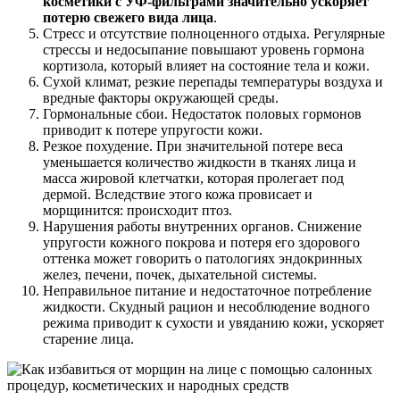
косметики с УФ-фильтрами значительно ускоряет
потерю свежего вида лица
.
Стресс и отсутствие полноценного отдыха. Регулярные
стрессы и недосыпание повышают уровень гормона
кортизола, который влияет на состояние тела и кожи.
Сухой климат, резкие перепады температуры воздуха и
вредные факторы окружающей среды.
Гормональные сбои. Недостаток половых гормонов
приводит к потере упругости кожи.
Резкое похудение. При значительной потере веса
уменьшается количество жидкости в тканях лица и
масса жировой клетчатки, которая пролегает под
дермой. Вследствие этого кожа провисает и
морщинится: происходит птоз.
Нарушения работы внутренних органов. Снижение
упругости кожного покрова и потеря его здорового
оттенка может говорить о патологиях эндокринных
желез, печени, почек, дыхательной системы.
Неправильное питание и недостаточное потребление
жидкости. Скудный рацион и несоблюдение водного
режима приводит к сухости и увяданию кожи, ускоряет
старение лица.