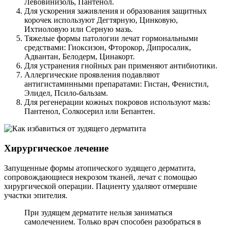
Левовинизоль, Пантенол.
Для ускорения заживления и образования защитных
корочек используют Дегтярную, Цинковую,
Ихтиоловую или Серную мазь.
Тяжелые формы патологии лечат гормональными
средствами: Гиоксизон, Фторокор, Дипросалик,
Адвантан, Белодерм, Цинакорт.
Для устранения гнойных ран применяют антибиотики.
Аллергические проявления подавляют
антигистаминными препаратами: Гистан, Фенистил,
Элидел, Псило-бальзам.
Для регенерации кожных покровов используют мазь:
Пантенол, Солкосерил или Бепантен.
Хирургическое лечение
Запущенные формы атопического зудящего дерматита,
сопровождающиеся некрозом тканей, лечат с помощью
хирургической операции. Пациенту удаляют отмершие
участки эпителия.
При зудящем дерматите нельзя заниматься
самолечением. Только врач способен разобраться в