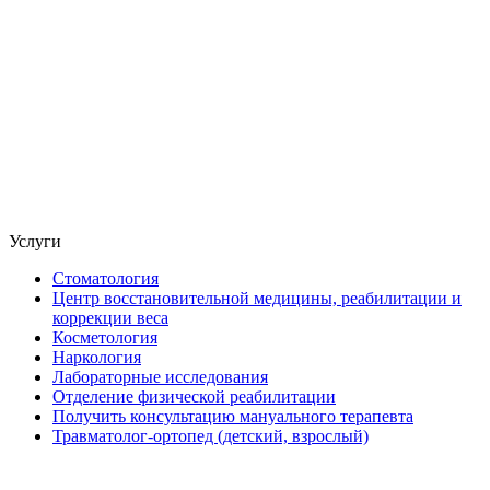
Услуги
Стоматология
Центр восстановительной медицины, реабилитации и
коррекции веса
Косметология
Наркология
Лабораторные исследования
Отделение физической реабилитации
Получить консультацию мануального терапевта
Травматолог-ортопед (детский, взрослый)