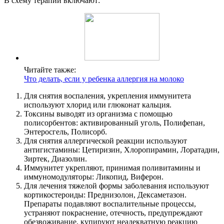
В схему терапии включают:
Читайте также:
Что делать, если у ребенка аллергия на молоко
Для снятия воспаления, укрепления иммунитета
используют хлорид или глюконат кальция.
Токсины выводят из организма с помощью
полисорбентов: активированный уголь, Полифепан,
Энтеросгель, Полисорб.
Для снятия аллергической реакции используют
антигистамины: Цетиризин, Хлоропирамин, Лоратадин,
Зиртек, Диазолин.
Иммунитет укрепляют, принимая поливитамины и
иммуномодуляторы: Ликопид, Виферон.
Для лечения тяжелой формы заболевания используют
кортикостероиды: Преднизолон, Дексаметазон.
Препараты подавляют воспалительные процессы,
устраняют покраснение, отечность, предупреждают
обезвоживание, купируют неадекватную реакцию