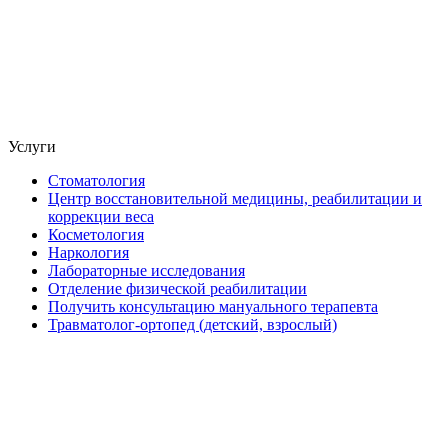
Услуги
Стоматология
Центр восстановительной медицины, реабилитации и
коррекции веса
Косметология
Наркология
Лабораторные исследования
Отделение физической реабилитации
Получить консультацию мануального терапевта
Травматолог-ортопед (детский, взрослый)