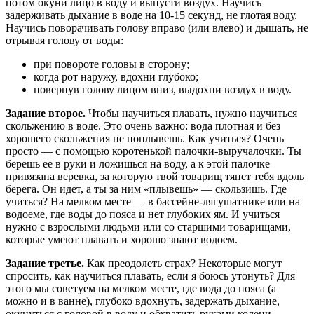
потом окуни лицо в воду и выпусти воздух. Научись
задерживать дыхание в воде на 10-15 секунд, не глотая воду.
Научись поворачивать голову вправо (или влево) и дышать, не
отрывая голову от воды:
при повороте головы в сторону;
когда рот наружу, вдохни глубоко;
повернув голову лицом вниз, выдохни воздух в воду.
Задание второе.
Чтобы научиться плавать, нужно научиться
скольжению в воде. Это очень важно: вода плотная и без
хорошего скольжения не поплывешь. Как учиться? Очень
просто — с помощью коротенькой палочки-выручалочки. Ты
берешь ее в руки и ложишься на воду, а к этой палочке
привязана веревка, за которую твой товарищ тянет тебя вдоль
берега. Он идет, а ты за ним «плывешь» — скользишь. Где
учиться? На мелком месте — в бассейне-лягушатнике или на
водоеме, где воды до пояса и нет глубоких ям. И учиться
нужно с взрослыми людьми или со старшими товарищами,
которые умеют плавать и хорошо знают водоем.
Задание третье.
Как преодолеть страх? Некоторые могут
спросить, как научиться плавать, если я боюсь утонуть? Для
этого мы советуем на мелком месте, где вода до пояса (а
можно и в ванне), глубоко вдохнуть, задержать дыхание,
окунуться с головой в воду и обхватить руками колени.