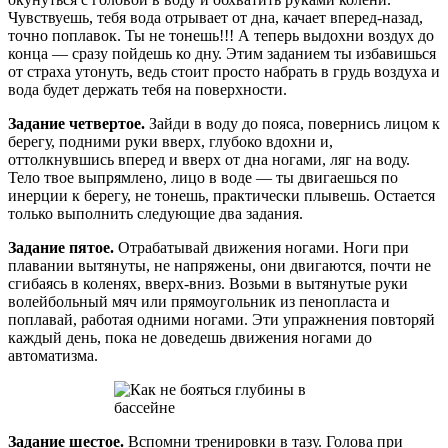
Чувствуешь, тебя вода отрывает от дна, качает вперед-назад,
точно поплавок. Ты не тонешь!!! А теперь выдохни воздух до
конца — сразу пойдешь ко дну. Этим заданием ты избавишься
от страха утонуть, ведь стоит просто набрать в грудь воздуха и
вода будет держать тебя на поверхности.
Задание четвертое.
Зайди в воду до пояса, повернись лицом к
берегу, подними руки вверх, глубоко вдохни и,
оттолкнувшись вперед и вверх от дна ногами, ляг на воду.
Тело твое выпрямлено, лицо в воде — ты двигаешься по
инерции к берегу, не тонешь, практически плывешь. Остается
только выполнить следующие два задания.
Задание пятое.
Отрабатывай движения ногами. Ноги при
плавании вытянуты, не напряжены, они двигаются, почти не
сгибаясь в коленях, вверх-вниз. Возьми в вытянутые руки
волейбольный мяч или прямоугольник из пенопласта и
поплавай, работая одними ногами. Эти упражнения повторяй
каждый день, пока не доведешь движения ногами до
автоматизма.
Задание шестое.
Вспомни тренировки в тазу. Голова при