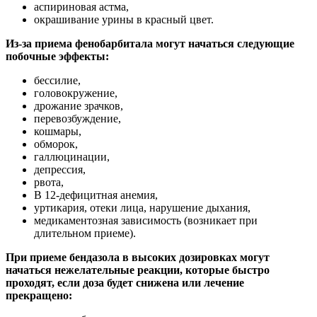
аспириновая астма,
окрашивание урины в красный цвет.
Из-за приема фенобарбитала могут начаться следующие
побочные эффекты:
бессилие,
головокружение,
дрожание зрачков,
перевозбуждение,
кошмары,
обморок,
галлюцинации,
депрессия,
рвота,
В 12-дефицитная анемия,
уртикария, отеки лица, нарушение дыхания,
медикаментозная зависимость (возникает при
длительном приеме).
При приеме бендазола в высоких дозировках могут
начаться нежелательные реакции, которые быстро
проходят, если доза будет снижена или лечение
прекращено: