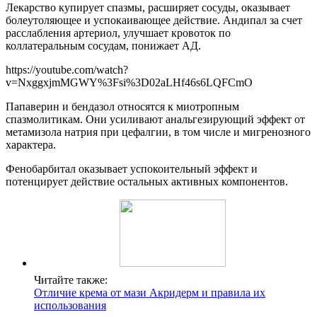
Лекарство купирует спазмы, расширяет сосуды, оказывает
болеутоляющее и успокаивающее действие. Андипал за счет
расслабления артериол, улучшает кровоток по
коллатеральным сосудам, понижает АД.
https://youtube.com/watch?
v=NxggxjmMGWY%3Fsi%3D02aLHf46s6LQFCmO
Папаверин и бендазол относятся к миотропным
спазмолитикам. Они усиливают анальгезирующий эффект от
метамизола натрия при цефалгии, в том числе и мигренозного
характера.
Фенобарбитал оказывает успокоительный эффект и
потенцирует действие остальных активных компонентов.
Читайте также:
Отличие крема от мази Акридерм и правила их
использования