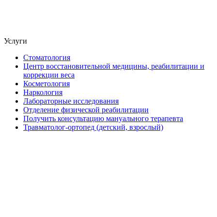
Услуги
Стоматология
Центр восстановительной медицины, реабилитации и
коррекции веса
Косметология
Наркология
Лабораторные исследования
Отделение физической реабилитации
Получить консультацию мануального терапевта
Травматолог-ортопед (детский, взрослый)