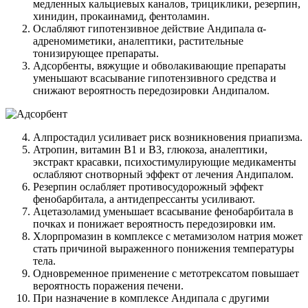
медленных кальциевых каналов, трициклики, резерпин,
хинидин, прокаинамид, фентоламин.
Ослабляют гипотензивное действие Андипала α-
адреномиметики, аналептики, растительные
тонизирующее препараты.
Адсорбенты, вяжущие и обволакивающие препараты
уменьшают всасывание гипотензивного средства и
снижают вероятность передозировки Андипалом.
Алпростадил усиливает риск возникновения приапизма.
Атропин, витамин В1 и В3, глюкоза, аналептики,
экстракт красавки, психостимулирующие медикаменты
ослабляют снотворный эффект от лечения Андипалом.
Резерпин ослабляет противосудорожный эффект
фенобарбитала, а антидепрессанты усиливают.
Ацетазоламид уменьшает всасывание фенобарбитала в
почках и понижает вероятность передозировки им.
Хлорпромазин в комплексе с метамизолом натрия может
стать причиной выраженного понижения температуры
тела.
Одновременное применение с метотрексатом повышает
вероятность поражения печени.
При назначение в комплексе Андипала с другими