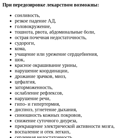
При передозировке лекарством возможны:
сонливость,
резкое падение АД,
головокружение,
тошнота, рвота, абдоминальные боли,
острая почечная недостаточность,
судороги,
кома,
учащение или урежение сердцебиения,
шок,
красное окрашивание урины,
нарушение координации,
дрожание зрачков, миоз,
цефалгия,
заторможенность,
ослабление рефлексов,
нарушение речи,
гипо- и гипертермия,
диспноэ, угнетение дыхания,
синюшность кожных покровов,
снижение суточного диуреза,
прекращение электрической активности мозга,
воспаление и отек легких,
сердечная недостаточность,