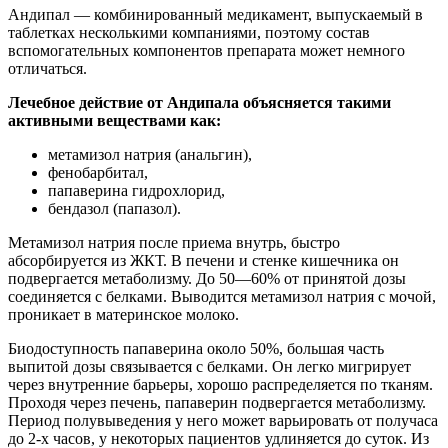
Андипал — комбинированный медикамент, выпускаемый в
таблетках несколькими компаниями, поэтому состав
вспомогательных компонентов препарата может немного
отличаться.
Лечебное действие от Андипала объясняется такими
активными веществами как:
метамизол натрия (анальгин),
фенобарбитал,
папаверина гидрохлорид,
бендазол (папазол).
Метамизол натрия после приема внутрь, быстро
абсорбируется из ЖКТ. В печени и стенке кишечника он
подвергается метаболизму. До 50—60% от принятой дозы
соединяется с белками. Выводится метамизол натрия с мочой,
проникает в материнское молоко.
Биодоступность папаверина около 50%, большая часть
выпитой дозы связывается с белками. Он легко мигрирует
через внутренние барьеры, хорошо распределяется по тканям.
Проходя через печень, папаверин подвергается метаболизму.
Период полувыведения у него может варьировать от получаса
до 2-х часов, у некоторых пациентов удлиняется до суток. Из