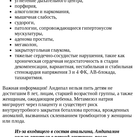
угнетение дыхательного центра,
порфирия,
алкоголизм и наркомания,
мышечная слабость,
судороги,
патологии, сопровождающиеся гипертонусом
мускулатуры,
аденома простаты,
мегаколон,
закрытоугольная глаукома,
тяжелые сердечно-сосудистые нарушения, такие как
хроническая сердечная недостаточность в стадии
декомпенсации, вариантная, нестабильная и стабильная
стенокардия напряжения 3 и 4 ФК, АВ-блокада,
тахиаритмия.
Важная информация! Андипал нельзя пить детям не
достигшим 8 лет, лицам, старшей возрастной группы, а также
женщинам, ожидающим ребенка. Метамизол натрия
мигрирует через плаценту и существует риск
внутриутробного закрытия боталлова протока, врожденных
аномалий, вызванных склеиванием тромбоцитов у женщины
или плода.
Из-за входящего в состав анальгина, Андипалом
нельзя лечиться в период лактации, после