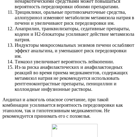
ненаркотическими средствами может повышаться
вероятность передозировки обоими препаратами.
Трициклики, оральные противозачаточные средства,
аллопуринол изменяют метаболизм метамизола натрия в
печени и увеличивают риск передозировки им.
Анаприлин, транквилизаторы, седативные препараты,
кодеин и Н2-блокаторы усиливают действие метамизола
натрия.
Индукторы микросомальных энзимов печени ослабляют
эффект анальгина, и уменьшают риск передозировки
им.
Тимазол увеличивает вероятность лейкопении.
Из-за риска анафилактических и анафилактоидных
реакций во время приема медикаментов, содержащих
метамизол натрия не рекомендуется использовать
рентгеноконтрастные препараты, пенициллин и
коллоидные инфузионные растворы.
Андипал и алкоголь опасное сочетание, при такой
комбинации усиливается вероятность передозировки как
этанолом, так и гипотензивным медикаментом. Не
рекомендуется принимать его с похмелья.