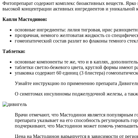
Фитопрепарат содержит комплекс биоактивных веществ. Ярко 
высокой концентрации активных ингредиентов и уникальной к
Капли Мастодинон:
основные ингредиенты: лилия тигровая, ирис разноцвет
прозрачная, немного желтоватая жидкость со специфиче
гомеопатический состав разлит во флаконы темного стекла
Таблетки:
основные компоненты те же, что и в каплях, дополнител
таблетки светло-бежевого цвета, круглой формы имеют р
упаковка содержит 60 единиц (3 блистера) гомеопатическ
Узнайте инструкцию по применению препарата Дивигель
О симптомах инсулиномы поджелудочной железы, а также 
Врачи отмечают, что Мастодинон является популярным 
препарата указывает на его способность регулировать 
подчеркивают, что Мастодинон может помочь уменьшить 
Цена на Мастодинон варьируется в зависимости от регио