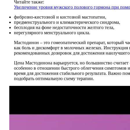
Читайте также:
Увеличение уровня мужского полового гормона при пом
фиброзно-кистозной и кистозной мастопатии,
предменструального и климактерического синдрома,
бесплодия на фоне недостаточности желтого тела,
нерегулярного менструального цикла.
Мастодинон – это гомеопатический препарат, который ча
как боль и дискомфорт в молочных железах. Инструкция
рекомендованных дозировок для достижения наилучшего 
Цена Мастодинона варьируется, но большинство считает
особенно в отношении быстрого облегчения симптомов и у
время для достижения стабильного результата. Важно по
подобрать оптимальную схему терапии.