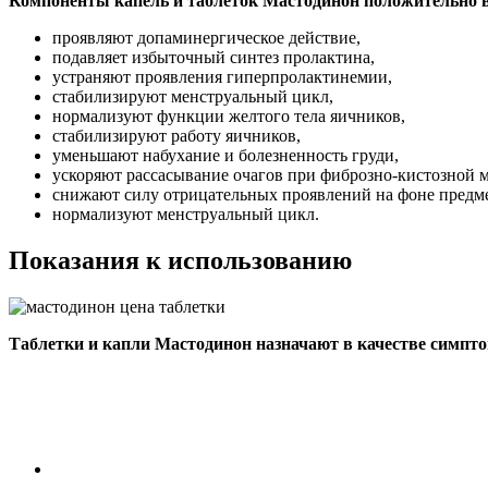
Компоненты капель и таблеток Мастодинон положительно в
проявляют допаминергическое действие,
подавляет избыточный синтез пролактина,
устраняют проявления гиперпролактинемии,
стабилизируют менструальный цикл,
нормализуют функции желтого тела яичников,
стабилизируют работу яичников,
уменьшают набухание и болезненность груди,
ускоряют рассасывание очагов при фиброзно-кистозной 
снижают силу отрицательных проявлений на фоне предме
нормализуют менструальный цикл.
Показания к использованию
Таблетки и капли Мастодинон назначают в качестве симпто