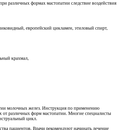
при различных формах мастопатии следствие воздействия
никовидный, европейский цикламен, этиловый спирт,
льный крахмал,
атии молочных желез. Инструкция по применению
их от различных форм мастопатии. Многие специалисты
нструальный цикл.
ства пациентов. Врачи рекомендуют начинать лечение