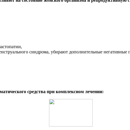
лияют на состояние женского организма и репродуктивную с
мастопатии,
нструального синдрома, убирают дополнительные негативные пр
матического средства при комплексном лечении: