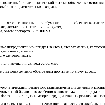
выраженный допаминергический эффект, облегчение состояния 
омбинации растительных экстрактов.
ный, витекс священный, чилибухи игнации, стеблелист василист
ским, достаточно приятным привкусом,
, объем препарата 50 и 100 мл.
ьные ингредиенты моногидрат лактозы, стеарат магния, картофе
азделительную черту,
ого фитопрепарата.
 при нарушении синтеза эстрогенов.
о методах лечения образования прочтите по этому адресу.
гомеопатическим препаратом, применяемым для лечения мастоп
гормональный баланс, что особенно важно для женщин, страдающ
болезненность и дискомфорт в груди, а также нормализовать ме
на и формы выпуска, но в целом препарат доступен для большин