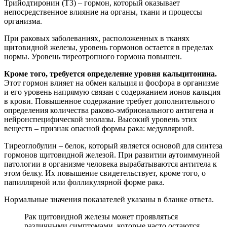
Трийодтиронин (Т3) – гормон, который оказывает
непосредственное влияние на органы, ткани и процессы
организма.
При раковых заболеваниях, расположенных в тканях
щитовидной железы, уровень гормонов остается в пределах
нормы. Уровень тиреотропного гормона повышен.
Кроме того, требуется определение уровня кальцитонина.
Этот гормон влияет на обмен кальция и фосфора в организме
и его уровень напрямую связан с содержанием ионов кальция
в крови. Повышенное содержание требует дополнительного
определения количества раково-эмбрионального антигена и
нейронспецифической энолазы. Высокий уровень этих
веществ – признак опасной формы рака: медуллярной.
Тиреоглобулин – белок, который является основой для синтеза
гормонов щитовидной железой. При развитии аутоиммунной
патологии в организме человека вырабатываются антитела к
этом белку. Их повышение свидетельствует, кроме того, о
папиллярной или фолликулярной форме рака.
Нормальные значения показателей указаны в бланке ответа.
Рак щитовидной железы может проявляться
различными симптомами, которые часто остаются