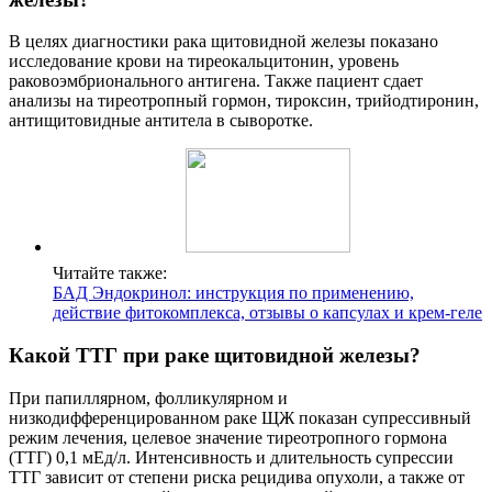
В целях диагностики рака щитовидной железы показано
исследование крови на тиреокальцитонин, уровень
раковоэмбрионального антигена. Также пациент сдает
анализы на тиреотропный гормон, тироксин, трийодтиронин,
антищитовидные антитела в сыворотке.
Читайте также:
БАД Эндокринол: инструкция по применению,
действие фитокомплекса, отзывы о капсулах и крем-геле
Какой ТТГ при раке щитовидной железы?
При папиллярном, фолликулярном и
низкодифференцированном раке ЩЖ показан супрессивный
режим лечения, целевое значение тиреотропного гормона
(ТТГ) 0,1 мЕд/л. Интенсивность и длительность супрессии
ТТГ зависит от степени риска рецидива опухоли, а также от